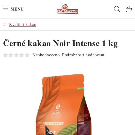
Přejít
Hleda
na
obsah
Kvalitní kakao
POTŘEBY
Černé kakao Noir Intense 1 kg
POMŮCKY
Neohodnoceno
Podrobnosti hodnocení
SUROVINY
DEKORACE
PRO OSLAVY
DO KUCHYNĚ
POCHUTINY