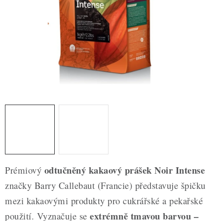
ZDRAVÉ PEČENÍ
DÁRKOVÉ POUKAZY
TÉMATICKÉ PRODUKTY
PROFI BALENÍ
NOVÉ ZBOŽÍ
ZNAČKY
Nepřevzetí zásilky na dobírku
Obchodní podmínky
odtučněný kakaový prášek Noir Intense
Prémiový
Hodnocení obchodu
Blog
Moje objednávka
značky Barry Callebaut (Francie) představuje špičku
Podmínky ochrany osobních údajů
mezi kakaovými produkty pro cukrářské a pekařské
extrémně tmavou barvou –
použití. Vyznačuje se