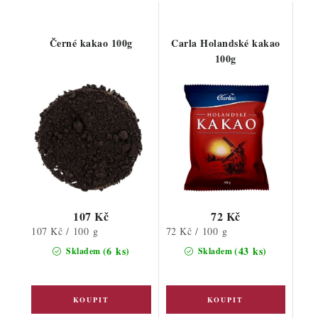
Černé kakao 100g
Carla Holandské kakao
100g
107 Kč
72 Kč
Měrná
Měrná
107 Kč / 100 g
72 Kč / 100 g
cena:
cena:
(6 ks)
(43 ks)
Skladem
Skladem