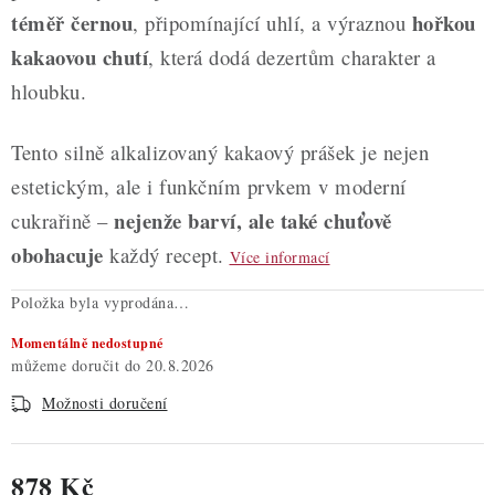
téměř černou
hořkou
, připomínající uhlí, a výraznou
kakaovou chutí
, která dodá dezertům charakter a
hloubku.
Tento silně alkalizovaný kakaový prášek je nejen
estetickým, ale i funkčním prvkem v moderní
nejenže barví, ale také chuťově
cukrařině –
obohacuje
každý recept.
Více informací
Položka byla vyprodána…
Momentálně nedostupné
20.8.2026
Možnosti doručení
878 Kč