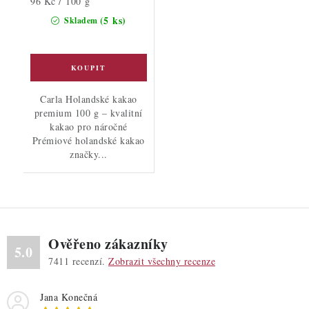
Měrná
96 Kč / 100 g
cena:
(5 ks)
Skladem
Carla Holandské kakao
premium 100 g – kvalitní
kakao pro náročné
Prémiové holandské kakao
značky...
Ověřeno zákazníky
5.0
7411
recenzí.
Zobrazit všechny recenze
Jana Konečná