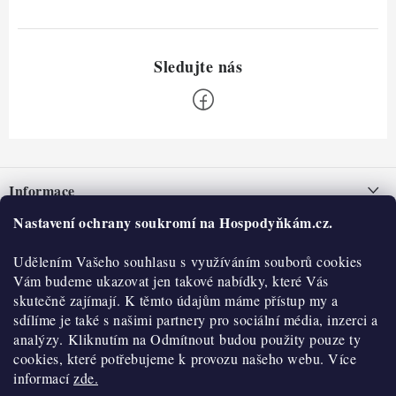
Z
á
Informace
p
a
Nastavení ochrany soukromí na Hospodyňkám.cz.
Nepřevzetí zásilky na dobírku
O nás
t
Obchodní podmínky
Udělením Vašeho souhlasu s využíváním souborů cookies
í
Historie
O nákupu
Vám budeme ukazovat jen takové nabídky, které Vás
Hodnocení obchodu
skutečně zajímají. K těmto údajům máme přístup my a
Kontakty
Reklamace a vratky
sdílíme je také s našimi partnery pro sociální média, inzerci a
Blog
analýzy. Kliknutím na Odmítnout budou použity pouze ty
cookies, které potřebujeme k provozu našeho webu. Více
Moje objednávka
Výdejní místa
informací
zde.
Podmínky ochrany osobních údajů