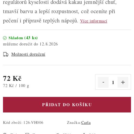
regulátorů kyselosti dodává kakau jemnější chuť,
tmavší barvu a lepší rozpustnost, což oceníte při
pečení i přípravě teplých nápojů.
Více informací
(43 ks)
Skladem
12.8.2026
Možnosti doručení
72 Kč
Měrná cena:
72 Kč / 100 g
PŘIDAT DO KOŠÍKU
Kód zboží:
126-VH006
Značka:
Carla