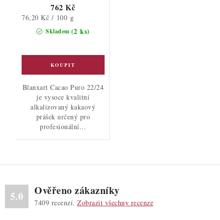
762 Kč
Měrná
76,20 Kč / 100 g
cena:
(2 ks)
Skladem
Blanxart Cacao Puro 22/24
je vysoce kvalitní
alkalizovaný kakaový
prášek určený pro
profesionální...
Ověřeno zákazníky
5.0
7409
recenzí.
Zobrazit všechny recenze