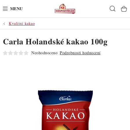
Přejít
Hleda
na
obsah
Kvalitní kakao
POTŘEBY
Carla Holandské kakao 100g
POMŮCKY
Neohodnoceno
Podrobnosti hodnocení
SUROVINY
DEKORACE
PRO OSLAVY
DO KUCHYNĚ
POCHUTINY