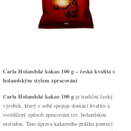
ZDRAVÉ PEČENÍ
DÁRKOVÉ POUKAZY
TÉMATICKÉ PRODUKTY
PROFI BALENÍ
NOVÉ ZBOŽÍ
Carla Holandské kakao 100 g – česká kvalita s
ZNAČKY
holandským stylem zpracování
Nepřevzetí zásilky na dobírku
Obchodní podmínky
Carla Holandské kakao 100 g
je tradiční český
Hodnocení obchodu
Blog
Moje objednávka
výrobek, který v sobě spojuje domácí kvalitu a
Podmínky ochrany osobních údajů
osvědčený způsob zpracování tzv. holandskou
metodou. Tato úprava kakaového prášku pomocí