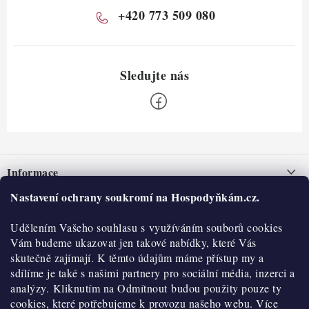
+420 773 509 080
Z
á
Informace
p
a
Nastavení ochrany soukromí na Hospodyňkám.cz.
Nepřevzetí zásilky na dobírku
O nás
t
Obchodní podmínky
Udělením Vašeho souhlasu s využíváním souborů cookies
í
Historie
O nákupu
Vám budeme ukazovat jen takové nabídky, které Vás
Hodnocení obchodu
skutečně zajímají. K těmto údajům máme přístup my a
Kontakty
Reklamace a vratky
sdílíme je také s našimi partnery pro sociální média, inzerci a
Blog
analýzy. Kliknutím na Odmítnout budou použity pouze ty
cookies, které potřebujeme k provozu našeho webu. Více
Moje objednávka
Výdejní místa