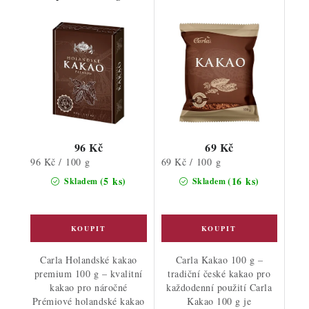
96 Kč
69 Kč
Měrná
Měrná
96 Kč / 100 g
69 Kč / 100 g
cena:
cena:
(5 ks)
(16 ks)
Skladem
Skladem
Carla Holandské kakao
Carla Kakao 100 g –
premium 100 g – kvalitní
tradiční české kakao pro
kakao pro náročné
každodenní použití Carla
Prémiové holandské kakao
Kakao 100 g je