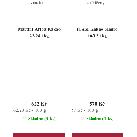
značky...
osvědčený...
Martini Ariba Kakao
ICAM Kakao Magro
22/24 1kg
10/12 1kg
622 Kč
570 Kč
Měrná
Měrná
62,20 Kč / 100 g
57 Kč / 100 g
cena:
cena:
(3 ks)
(1 ks)
Skladem
Skladem