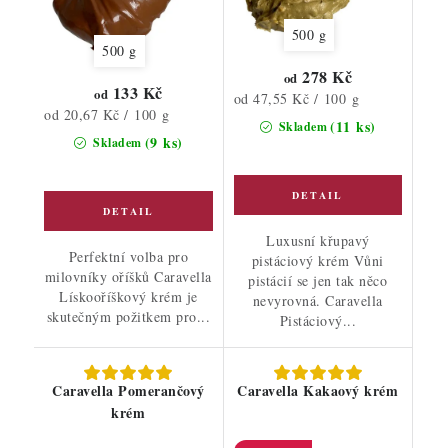
500 g
500 g
278 Kč
od
133 Kč
od
Měrná
od 47,55 Kč / 100 g
Měrná
od 20,67 Kč / 100 g
cena:
(11 ks)
Skladem
cena:
(9 ks)
Skladem
Luxusní křupavý
Perfektní volba pro
pistáciový krém Vůni
milovníky oříšků Caravella
pistácií se jen tak něco
Lískooříškový krém je
nevyrovná. Caravella
skutečným požitkem pro...
Pistáciový...
Caravella Pomerančový
Caravella Kakaový krém
krém