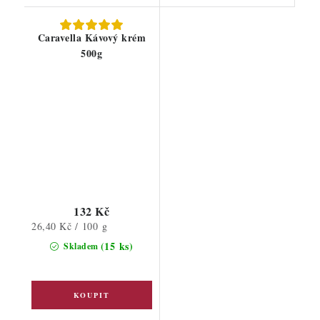
Caravella Kávový krém
500g
132 Kč
Měrná
26,40 Kč / 100 g
cena:
(15 ks)
Skladem