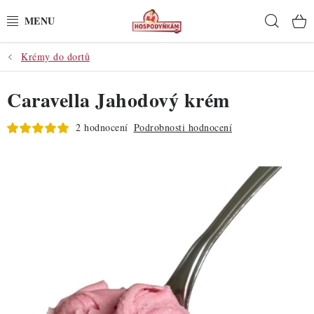
Přejít
Hleda
na
obsah
Krémy do dortů
POTŘEBY
Caravella Jahodový krém
POMŮCKY
2 hodnocení
Podrobnosti hodnocení
SUROVINY
DEKORACE
PRO OSLAVY
DO KUCHYNĚ
POCHUTINY