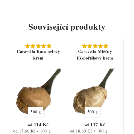
Související produkty
Caravella Karamelový
Caravella Mléčný
krém
lískooříškový krém
500 g
500 g
114 Kč
117 Kč
od
od
Měrná
Měrná
od 17,60 Kč / 100 g
od 18,60 Kč / 100 g