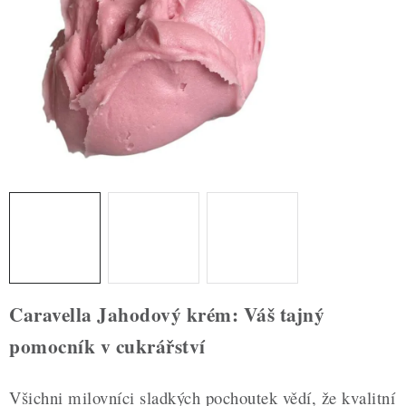
ZDRAVÉ PEČENÍ
DÁRKOVÉ POUKAZY
TÉMATICKÉ PRODUKTY
PROFI BALENÍ
NOVÉ ZBOŽÍ
ZNAČKY
Nepřevzetí zásilky na dobírku
Obchodní podmínky
Caravella Jahodový krém: Váš tajný
Hodnocení obchodu
Blog
Moje objednávka
pomocník v cukrářství
Podmínky ochrany osobních údajů
Všichni milovníci sladkých pochoutek vědí, že kvalitní