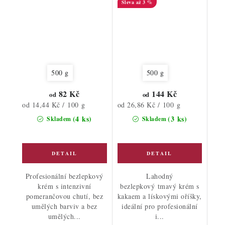
až 3 %
500 g
500 g
82 Kč
144 Kč
od
od
Měrná
Měrná
od 14,44 Kč / 100 g
od 26,86 Kč / 100 g
cena:
cena:
(4 ks)
(3 ks)
Skladem
Skladem
Profesionální bezlepkový
Lahodný
krém s intenzivní
bezlepkový tmavý krém s
pomerančovou chutí, bez
kakaem a lískovými oříšky,
umělých barviv a bez
ideální pro profesionální
umělých...
i...