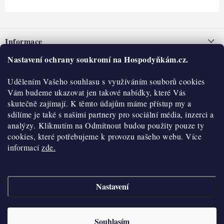
Z
á
Informace
p
a
Nastavení ochrany soukromí na Hospodyňkám.cz.
Nepřevzetí zásilky na dobírku
O nás
t
Obchodní podmínky
Udělením Vašeho souhlasu s využíváním souborů cookies
í
Historie
O nákupu
Vám budeme ukazovat jen takové nabídky, které Vás
Hodnocení obchodu
skutečně zajímají. K těmto údajům máme přístup my a
Kontakty
Reklamace a vratky
sdílíme je také s našimi partnery pro sociální média, inzerci a
Blog
analýzy. Kliknutím na Odmítnout budou použity pouze ty
cookies, které potřebujeme k provozu našeho webu. Více
Moje objednávka
Výdejní místa
informací
zde.
Podmínky ochrany osobních údajů
Cookies
Nastavení
Vydělávejte s námi
Copyright 2026
Hospodyňkám.cz
. Všechna práva vyhrazena.
Upravit nastavení
cookies
Velkoobchod
Souhlasím
Vytvořil Shoptet