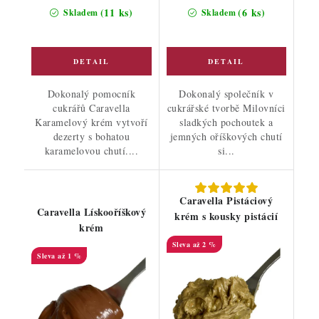
cena:
cena:
(11 ks)
(6 ks)
Skladem
Skladem
Dokonalý pomocník
Dokonalý společník v
cukrářů Caravella
cukrářské tvorbě Milovníci
Karamelový krém vytvoří
sladkých pochoutek a
dezerty s bohatou
jemných oříškových chutí
karamelovou chutí....
si...
Caravella Pistáciový
Caravella Lískooříškový
krém s kousky pistácií
krém
až 2 %
až 1 %