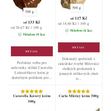
500 g
500 g
117 Kč
od
133 Kč
od
Měrná
od 18,60 Kč / 100 g
Měrná
od 20,67 Kč / 100 g
cena:
(6 ks)
Skladem
cena:
(9 ks)
Skladem
Dokonalý společník v
Perfektní volba pro
cukrářské tvorbě Milovníci
milovníky oříšků Caravella
sladkých pochoutek a
Lískooříškový krém je
jemných oříškových chutí
skutečným požitkem pro...
si...
Caravella Kávový krém
Carla Mléčný krém 500g
500g