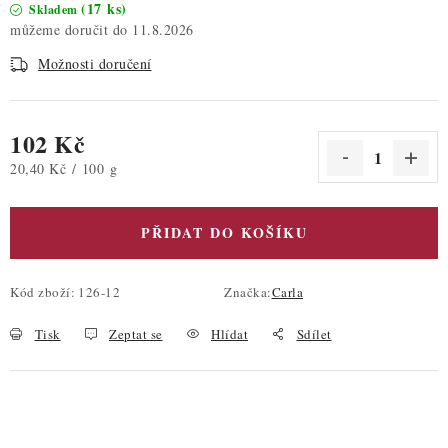
(17 ks)
Skladem
11.8.2026
Možnosti doručení
102 Kč
Měrná cena:
20,40 Kč / 100 g
PŘIDAT DO KOŠÍKU
Kód zboží:
126-12
Značka:
Carla
Tisk
Zeptat se
Hlídat
Sdílet