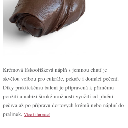
ZDRAVÉ PEČENÍ
DÁRKOVÉ POUKAZY
TÉMATICKÉ PRODUKTY
PROFI BALENÍ
NOVÉ ZBOŽÍ
Krémová lískooříšková náplň s jemnou chutí je
ZNAČKY
skvělou volbou pro cukráře, pekaře i domácí pečení.
Díky praktickému balení je připravená k přímému
Nepřevzetí zásilky na dobírku
Obchodní podmínky
použití a nabízí široké možnosti využití od plnění
Hodnocení obchodu
Blog
Moje objednávka
pečiva až po přípravu dortových krémů nebo náplní do
Podmínky ochrany osobních údajů
pralinek.
Více informací