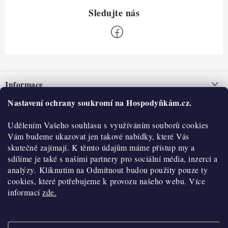
Z
á
Informace
p
a
Nastavení ochrany soukromí na Hospodyňkám.cz.
Nepřevzetí zásilky na dobírku
O nás
t
Obchodní podmínky
Udělením Vašeho souhlasu s využíváním souborů cookies
í
Historie
O nákupu
Vám budeme ukazovat jen takové nabídky, které Vás
Hodnocení obchodu
skutečně zajímají. K těmto údajům máme přístup my a
Kontakty
Reklamace a vratky
sdílíme je také s našimi partnery pro sociální média, inzerci a
Blog
analýzy. Kliknutím na Odmítnout budou použity pouze ty
cookies, které potřebujeme k provozu našeho webu. Více
Moje objednávka
Výdejní místa
informací
zde.
Podmínky ochrany osobních údajů
Cookies