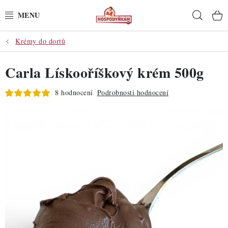
Přejít
Hleda
na
obsah
Krémy do dortů
POTŘEBY
Carla Lískooříškový krém 500g
POMŮCKY
8 hodnocení
Podrobnosti hodnocení
SUROVINY
DEKORACE
PRO OSLAVY
DO KUCHYNĚ
POCHUTINY