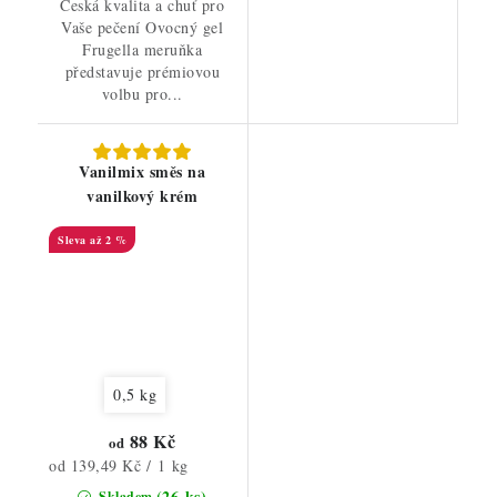
Česká kvalita a chuť pro
Vaše pečení Ovocný gel
Frugella meruňka
představuje prémiovou
volbu pro...
Vanilmix směs na
vanilkový krém
až 2 %
0,5 kg
88 Kč
od
Měrná
od 139,49 Kč / 1 kg
cena:
(26 ks)
Skladem