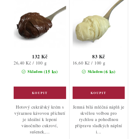
132 Kč
83 Kč
Měrná
Měrná
26,40 Kč / 100 g
16,60 Kč / 100 g
cena:
cena:
(15 ks)
(6 ks)
Skladem
Skladem
Hotový cukrářský krém s
Jemná bílá mléčná náplň je
výraznou kávovou příchutí
skvělou volbou pro
je ideální k lepení
rychlou a pohodlnou
vánočního cukroví,
přípravu sladkých náplní
sušenek,...
i...