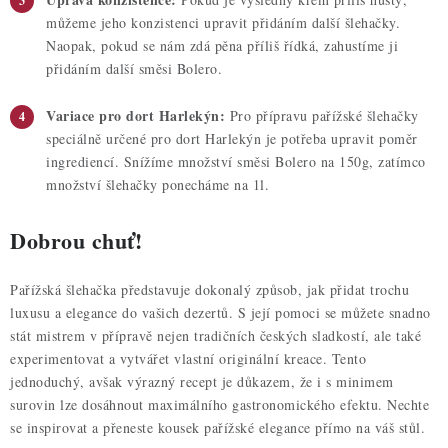
můžeme jeho konzistenci upravit přidáním další šlehačky.
Naopak, pokud se nám zdá pěna příliš řídká, zahustíme ji
přidáním další směsi Bolero.
Variace pro dort Harlekýn:
Pro přípravu pařížské šlehačky
speciálně určené pro dort Harlekýn je potřeba upravit poměr
ingrediencí. Snížíme množství směsi Bolero na 150g, zatímco
množství šlehačky ponecháme na 1l.
Dobrou chuť!
Pařížská šlehačka představuje dokonalý způsob, jak přidat trochu
luxusu a elegance do vašich dezertů. S její pomoci se můžete snadno
stát mistrem v přípravě nejen tradičních českých sladkostí, ale také
experimentovat a vytvářet vlastní originální kreace. Tento
jednoduchý, avšak výrazný recept je důkazem, že i s minimem
surovin lze dosáhnout maximálního gastronomického efektu. Nechte
se inspirovat a přeneste kousek pařížské elegance přímo na váš stůl.