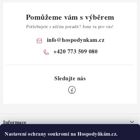
Pomůžeme vám s výběrem
Potřebujete s něčím poradit? Jsme tu pro vás!
info
@
hospodynkam.cz
+420 773 509 080
Z
á
Informace
p
a
Nastavení ochrany soukromí na Hospodyňkám.cz.
Nepřevzetí zásilky na dobírku
O nás