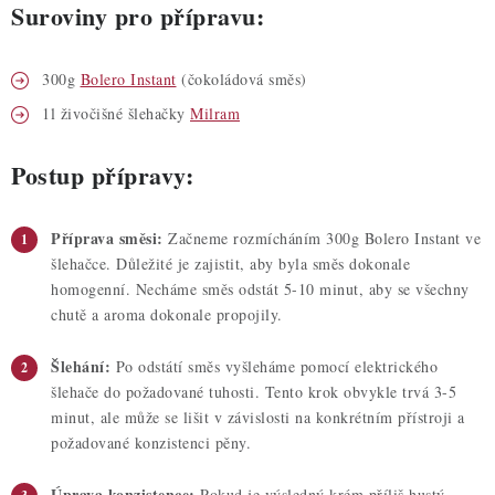
Suroviny pro přípravu:
300g
Bolero Instant
(čokoládová směs)
1l živočišné šlehačky
Milram
Postup přípravy:
Příprava směsi:
Začneme rozmícháním 300g Bolero Instant ve
šlehačce. Důležité je zajistit, aby byla směs dokonale
homogenní. Necháme směs odstát 5-10 minut, aby se všechny
chutě a aroma dokonale propojily.
Šlehání:
Po odstátí směs vyšleháme pomocí elektrického
šlehače do požadované tuhosti. Tento krok obvykle trvá 3-5
minut, ale může se lišit v závislosti na konkrétním přístroji a
požadované konzistenci pěny.
Úprava konzistence:
Pokud je výsledný krém příliš hustý,