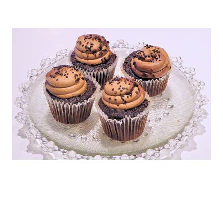
ZDRAVÉ PEČENÍ
DÁRKOVÉ POUKAZY
TÉMATICKÉ PRODUKTY
PROFI BALENÍ
NOVÉ ZBOŽÍ
ZNAČKY
Nepřevzetí zásilky na dobírku
Obchodní podmínky
Hodnocení obchodu
Blog
Moje objednávka
Podmínky ochrany osobních údajů