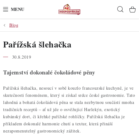
Přejít
Hleda
na
obsah
Blog
POTŘEBY
Pařížská šlehačka
POMŮCKY
30.8.2019
SUROVINY
Tajemství dokonalé čokoládové pěny
DEKORACE
Pařížská šlehačka, nesoucí v sobě kouzlo francouzské kuchyně, je ve
PRO OSLAVY
skutečnosti fenoménem, který si získal srdce české gastronomie. Tato
lahodná a bohatá čokoládová pěna se stala nezbytnou součástí mnoha
DO KUCHYNĚ
tradičních receptů – ať už jde o osvěžující Harlekýn, exotický
kubánský dort, či křehké pařížské rohlíčky. Pařížská šlehačka je
POCHUTINY
příkladem dokonalé harmonie chutí a textur, která přináší
nezapomenutelný gastronomický zážitek.