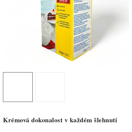
ZDRAVÉ PEČENÍ
DÁRKOVÉ POUKAZY
TÉMATICKÉ PRODUKTY
PROFI BALENÍ
NOVÉ ZBOŽÍ
ZNAČKY
Nepřevzetí zásilky na dobírku
Obchodní podmínky
Hodnocení obchodu
Blog
Moje objednávka
Podmínky ochrany osobních údajů
Krémová dokonalost v každém šlehnutí