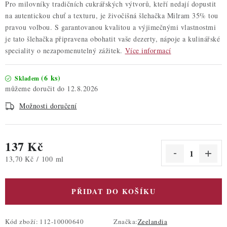
Pro milovníky tradičních cukrářských výtvorů, kteří nedají dopustit
na autentickou chuť a texturu, je živočišná šlehačka Milram 35% tou
pravou volbou. S garantovanou kvalitou a výjimečnými vlastnostmi
je tato šlehačka připravena obohatit vaše dezerty, nápoje a kulinářské
speciality o nezapomenutelný zážitek.
Více informací
(6 ks)
Skladem
12.8.2026
Možnosti doručení
137 Kč
Měrná cena:
13,70 Kč / 100 ml
PŘIDAT DO KOŠÍKU
Kód zboží:
112-10000640
Značka:
Zeelandia