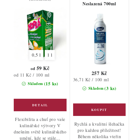
Neslazená 700ml
0,5 l
1 l
59 Kč
od
257 Kč
Měrná
od 11 Kč / 100 ml
Měrná
36,71 Kč / 100 ml
cena:
(15 ks)
Skladem
cena:
(3 ks)
Skladem
Flexibilita a chuť pro vaše
Rychlá a kvalitní šlehačka
kulinářské výtvory V
pro každou příležitost!
dnešním světě kulinářského
Během několika vteřin
umění, kde se stále...