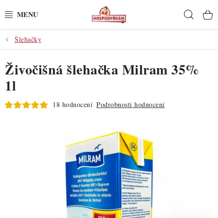
Přejít
Hleda
na
obsah
Šlehačky
POTŘEBY
Živočišná šlehačka Milram 35%
POMŮCKY
1l
SUROVINY
18 hodnocení
Podrobnosti hodnocení
DEKORACE
PRO OSLAVY
DO KUCHYNĚ
POCHUTINY