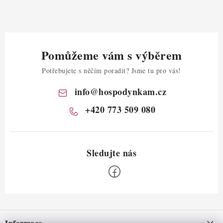
Pomůžeme vám s výběrem
Potřebujete s něčím poradit? Jsme tu pro vás!
info
@
hospodynkam.cz
+420 773 509 080
Z
á
Informace