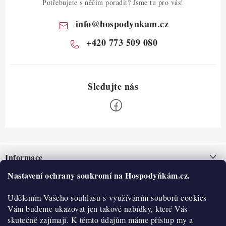
Potřebujete s něčím poradit? Jsme tu pro vás!
info
@
hospodynkam.cz
+420 773 509 080
Z
á
Informace
p
a
Nastavení ochrany soukromí na Hospodyňkám.cz.
Nepřevzetí zásilky na dobírku
O nás
t
Obchodní podmínky
Udělením Vašeho souhlasu s využíváním souborů cookies
í
Historie
O nákupu
Vám budeme ukazovat jen takové nabídky, které Vás
Hodnocení obchodu
skutečně zajímají. K těmto údajům máme přístup my a