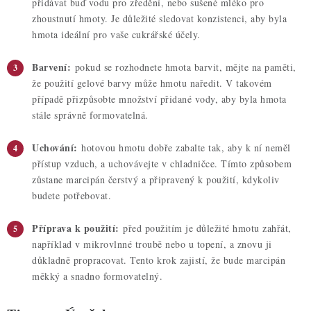
přidávat buď vodu pro zředění, nebo sušené mléko pro
zhoustnutí hmoty. Je důležité sledovat konzistenci, aby byla
hmota ideální pro vaše cukrářské účely.
Barvení:
pokud se rozhodnete hmota barvit, mějte na paměti,
že použití gelové barvy může hmotu naředit. V takovém
případě přizpůsobte množství přidané vody, aby byla hmota
stále správně formovatelná.
Uchování:
hotovou hmotu dobře zabalte tak, aby k ní neměl
přístup vzduch, a uchovávejte v chladničce. Tímto způsobem
zůstane marcipán čerstvý a připravený k použití, kdykoliv
budete potřebovat.
Příprava k použití:
před použitím je důležité hmotu zahřát,
například v mikrovlnné troubě nebo u topení, a znovu ji
důkladně propracovat. Tento krok zajistí, že bude marcipán
měkký a snadno formovatelný.