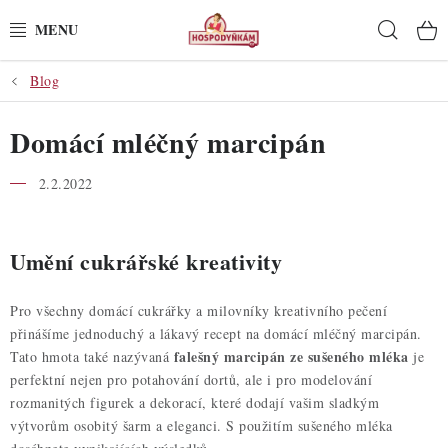
Přejít
Hleda
na
obsah
Blog
POTŘEBY
Domácí mléčný marcipán
POMŮCKY
2.2.2022
SUROVINY
DEKORACE
Umění cukrářské kreativity
PRO OSLAVY
Pro všechny domácí cukrářky a milovníky kreativního pečení
přinášíme jednoduchý a lákavý recept na domácí mléčný marcipán.
DO KUCHYNĚ
falešný marcipán ze sušeného mléka
Tato hmota také nazývaná
je
perfektní nejen pro potahování dortů, ale i pro modelování
POCHUTINY
rozmanitých figurek a dekorací, které dodají vašim sladkým
výtvorům osobitý šarm a eleganci. S použitím sušeného mléka