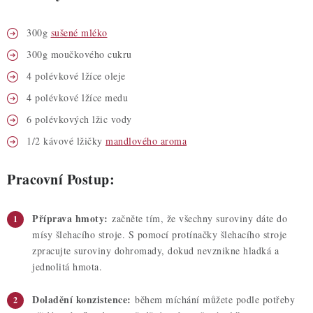
300g
sušené mléko
300g moučkového cukru
4 polévkové lžíce oleje
4 polévkové lžíce medu
6 polévkových lžic vody
1/2 kávové lžičky
mandlového aroma
Pracovní Postup:
Příprava hmoty:
začněte tím, že všechny suroviny dáte do
mísy šlehacího stroje. S pomocí protínačky šlehacího stroje
zpracujte suroviny dohromady, dokud nevznikne hladká a
jednolitá hmota.
Doladění konzistence:
během míchání můžete podle potřeby