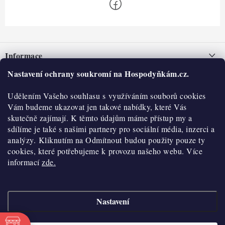
Z
á
Informace
p
a
Nastavení ochrany soukromí na Hospodyňkám.cz.
Nepřevzetí zásilky na dobírku
O nás
t
Obchodní podmínky
Udělením Vašeho souhlasu s využíváním souborů cookies
í
Historie
O nákupu
Vám budeme ukazovat jen takové nabídky, které Vás
Hodnocení obchodu
skutečně zajímají. K těmto údajům máme přístup my a
Kontakty
Reklamace a vratky
sdílíme je také s našimi partnery pro sociální média, inzerci a
Blog
analýzy. Kliknutím na Odmítnout budou použity pouze ty
cookies, které potřebujeme k provozu našeho webu. Více
Moje objednávka
Výdejní místa
informací
zde.
Podmínky ochrany osobních údajů
Cookies
Nastavení
Vydělávejte s námi
Copyright 2026
Hospodyňkám.cz
. Všechna práva vyhrazena.
Upravit nastavení
cookies