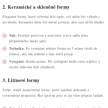
2. Keramické a skleněné formy
Elegantní formy, které výborně drží teplo, což může být výhoda i
nevýhoda. Keramika může být mírně porézní, sklo zase příliš hladké.
Tuk:
Použijte poctivou a souvislou vrstvu sádla nebo
přepuštěného másla (ghí).
Technika:
Po vymazání můžete formu na 5 minut vložit do
lednice, aby tuk ztuhnul a lépe držel posyp.
Vysypání:
Hrubá mouka. Při vyklápění buďte extra trpěliví a
nechte bábovku déle chladnout.
3. Litinové formy
Těžké, téměř nezničitelné formy, které zajišťují dokonalé a
rovnoměrné propečení. Bez správné péče se ale těsto připeče fatálně.