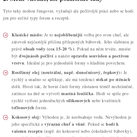
Tyto tuky mohou fungovat, vyžadují ale pečlivější práci nebo se hodí
jen pro určité typy forem a receptů.
Klasické máslo:
nejoblíbenější
Je to
volba pro svou chuť, ale
zároveň nejčastější příčina přilepených bábovek. Jeho slabinou je
obsah vody (cca 15-20 %)
právě
. Pokud na něm trváte, musíte
dvojnásob pečliví
opravdu souvislou a poctivou
být
a nanést
vrstvu
. Ideální je pro jednodušší formy s hladším povrchem.
Rostlinný olej (neutrální, např. slunečnicový, řepkový):
Je
stékat po stěnách
rychlý a snadno se aplikuje, ale má tendenci
dolů. Hrozí tak, že horní části formy zůstanou téměř nechráněné,
mastná loužička
zatímco na dně se vytvoří
. Hodí se spíše pro
silikonových
rychlé vytření jednoduchých
nebo kvalitních
teflonových
forem.
Kokosový olej:
Výhodou je, že neobsahuje vodu. Nevýhodou je
výrazná chuť a vůně
hodí k
jeho specifická a
. Pokud se
vašemu receptu
(např. do kokosové nebo čokoládové bábovky),