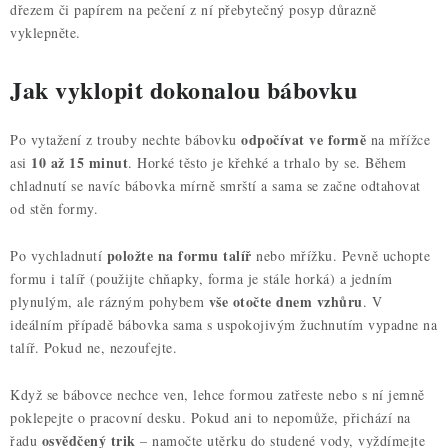
dřezem či papírem na pečení z ní přebytečný posyp důrazně
vyklepněte.
Jak vyklopit dokonalou bábovku
odpočívat ve formě
Po vytažení z trouby nechte bábovku
na mřížce
10 až 15 minut
asi
. Horké těsto je křehké a trhalo by se. Během
chladnutí se navíc bábovka mírně smrští a sama se začne odtahovat
od stěn formy.
položte na formu talíř
Po vychladnutí
nebo mřížku. Pevně uchopte
formu i talíř (použijte chňapky, forma je stále horká) a jedním
vše otočte dnem vzhůru
plynulým, ale rázným pohybem
. V
ideálním případě bábovka sama s uspokojivým žuchnutím vypadne na
talíř. Pokud ne, nezoufejte.
Když se bábovce nechce ven, lehce formou zatřeste nebo s ní jemně
poklepejte o pracovní desku. Pokud ani to nepomůže, přichází na
osvědčený trik
řadu
– namočte utěrku do studené vody, vyždímejte