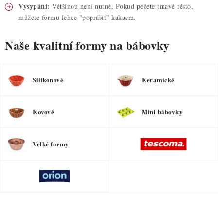
Vysypání:
Většinou není nutné. Pokud pečete tmavé těsto,
můžete formu lehce "poprášit" kakaem.
Naše kvalitní formy na bábovky
Silikonové
Keramické
Kovové
Mini bábovky
Velké formy