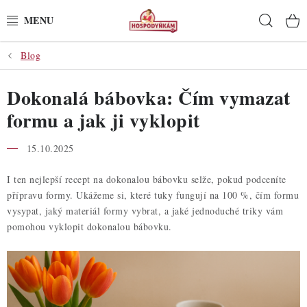
Přejít
Hleda
na
obsah
Blog
POTŘEBY
Dokonalá bábovka: Čím vymazat
POMŮCKY
formu a jak ji vyklopit
SUROVINY
15.10.2025
DEKORACE
I ten nejlepší recept na dokonalou bábovku selže, pokud podceníte
přípravu formy. Ukážeme si, které tuky fungují na 100 %, čím formu
PRO OSLAVY
vysypat, jaký materiál formy vybrat, a jaké jednoduché triky vám
pomohou vyklopit dokonalou bábovku.
DO KUCHYNĚ
POCHUTINY