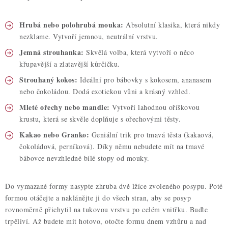
Hrubá nebo polohrubá mouka:
Absolutní klasika, která nikdy
nezklame. Vytvoří jemnou, neutrální vrstvu.
Jemná strouhanka:
Skvělá volba, která vytvoří o něco
křupavější a zlatavější kůrčičku.
Strouhaný kokos:
Ideální pro bábovky s kokosem, ananasem
nebo čokoládou. Dodá exotickou vůni a krásný vzhled.
Mleté ořechy nebo mandle:
Vytvoří lahodnou oříškovou
krustu, která se skvěle doplňuje s ořechovými těsty.
Kakao nebo Granko:
Geniální trik pro tmavá těsta (kakaová,
čokoládová, perníková). Díky němu nebudete mít na tmavé
bábovce nevzhledné bílé stopy od mouky.
Do vymazané formy nasypte zhruba dvě lžíce zvoleného posypu. Poté
formou otáčejte a naklánějte ji do všech stran, aby se posyp
rovnoměrně přichytil na tukovou vrstvu po celém vnitřku. Buďte
trpěliví. Až budete mít hotovo, otočte formu dnem vzhůru a nad