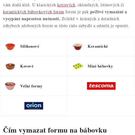
vám dodá klid. U klasických
kovových
, skleněných, litinových či
pečlivé vymazání a
keramických bábovkových forem
forem je pak
vysypání naprostou nutností.
Zvláště v krásných a detailních
záhybech zdobených forem se těsto rádo zabydlí a odmítá je opustit.
Silikonové
Keramické
Kovové
Mini bábovky
Velké formy
Čím vymazat formu na bábovku