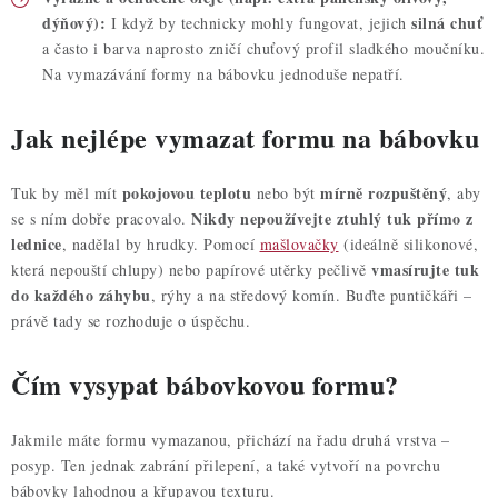
dýňový):
silná chuť
I když by technicky mohly fungovat, jejich
a často i barva naprosto zničí chuťový profil sladkého moučníku.
Na vymazávání formy na bábovku jednoduše nepatří.
Jak nejlépe vymazat formu na bábovku
pokojovou teplotu
mírně rozpuštěný
Tuk by měl mít
nebo být
, aby
Nikdy nepoužívejte ztuhlý tuk přímo z
se s ním dobře pracovalo.
lednice
, nadělal by hrudky. Pomocí
mašlovačky
(ideálně silikonové,
vmasírujte tuk
která nepouští chlupy) nebo papírové utěrky pečlivě
do každého záhybu
, rýhy a na středový komín. Buďte puntičkáři –
právě tady se rozhoduje o úspěchu.
Čím vysypat bábovkovou formu?
Jakmile máte formu vymazanou, přichází na řadu druhá vrstva –
posyp. Ten jednak zabrání přilepení, a také vytvoří na povrchu
bábovky lahodnou a křupavou texturu.