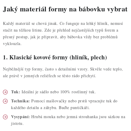
Jaký materiál formy na bábovku vybrat
Každý materiál se chová jinak. Co funguje na lehký hliník, nemusí
stačit na těžkou litinu. Zde je přehled nejčastějších typů forem a
přesný postup, jak je připravit, aby bábovka vždy bez problémů
vyklouzla.
1. Klasické kovové formy (hliník, plech)
Nejběžnější typ formy, často s detailními vzory. Skvěle vede teplo,
ale právě v jemných reliéfech se těsto rádo přichytí.
Tuk:
Ideální je sádlo nebo 100% rostlinný tuk.
Technika:
Pomocí mašlovačky nebo prstů vpracujte tuk do
každého detailu a záhybu. Buďte puntičkáři.
Vysypání:
Hrubá mouka nebo jemná strouhanka jsou sázkou na
jistotu.