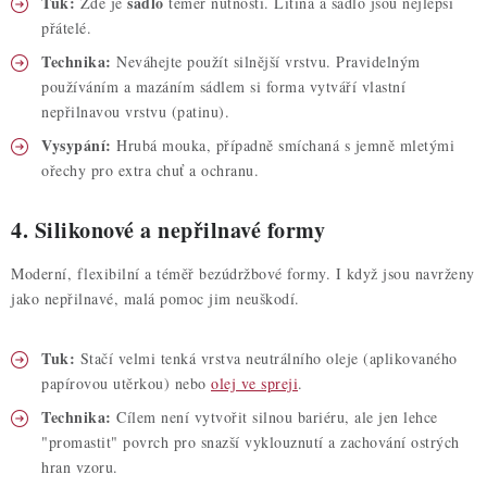
Tuk:
sádlo
Zde je
téměř nutností. Litina a sádlo jsou nejlepší
přátelé.
Technika:
Neváhejte použít silnější vrstvu. Pravidelným
používáním a mazáním sádlem si forma vytváří vlastní
nepřilnavou vrstvu (patinu).
Vysypání:
Hrubá mouka, případně smíchaná s jemně mletými
ořechy pro extra chuť a ochranu.
4. Silikonové a nepřilnavé formy
Moderní, flexibilní a téměř bezúdržbové formy. I když jsou navrženy
jako nepřilnavé, malá pomoc jim neuškodí.
Tuk:
Stačí velmi tenká vrstva neutrálního oleje (aplikovaného
papírovou utěrkou) nebo
olej ve spreji
.
Technika:
Cílem není vytvořit silnou bariéru, ale jen lehce
"promastit" povrch pro snazší vyklouznutí a zachování ostrých
hran vzoru.