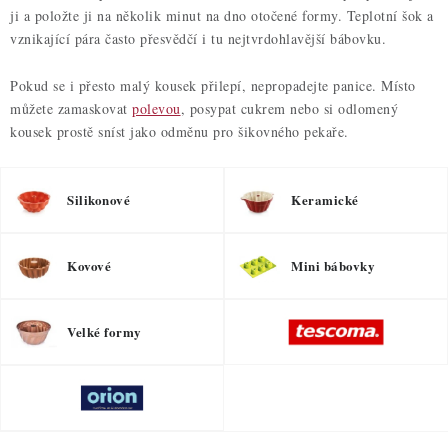
ji a položte ji na několik minut na dno otočené formy. Teplotní šok a
vznikající pára často přesvědčí i tu nejtvrdohlavější bábovku.
Pokud se i přesto malý kousek přilepí, nepropadejte panice. Místo
můžete zamaskovat
polevou
, posypat cukrem nebo si odlomený
kousek prostě sníst jako odměnu pro šikovného pekaře.
Silikonové
Keramické
Kovové
Mini bábovky
Velké formy