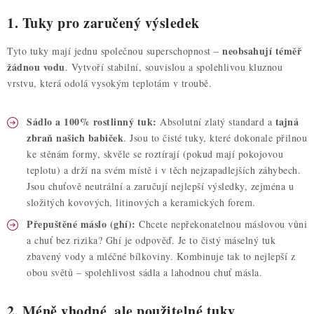
1. Tuky pro zaručený výsledek
neobsahují téměř
Tyto tuky mají jednu společnou superschopnost –
žádnou vodu
. Vytvoří stabilní, souvislou a spolehlivou kluznou
vrstvu, která odolá vysokým teplotám v troubě.
Sádlo a 100% rostlinný tuk:
tajná
Absolutní zlatý standard a
zbraň našich babiček
. Jsou to čisté tuky, které dokonale přilnou
ke stěnám formy, skvěle se roztírají (pokud mají pokojovou
teplotu) a drží na svém místě i v těch nejzapadlejších záhybech.
Jsou chuťově neutrální a zaručují nejlepší výsledky, zejména u
složitých kovových, litinových a keramických forem.
Přepuštěné máslo (ghí):
Chcete nepřekonatelnou máslovou vůni
a chuť bez rizika? Ghí je odpověď. Je to čistý máselný tuk
zbavený vody a mléčné bílkoviny. Kombinuje tak to nejlepší z
obou světů – spolehlivost sádla a lahodnou chuť másla.
2. Méně vhodné, ale použitelné tuky