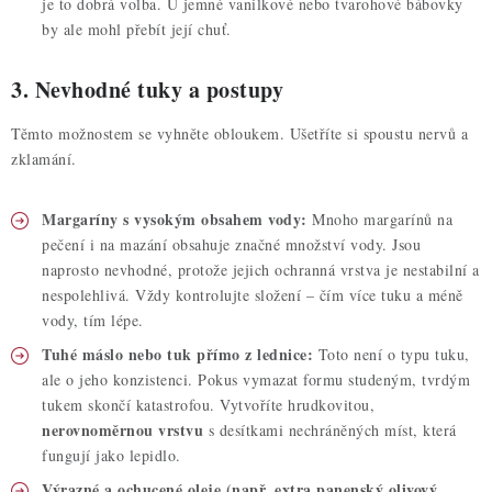
je to dobrá volba. U jemné vanilkové nebo tvarohové bábovky
by ale mohl přebít její chuť.
3. Nevhodné tuky a postupy
Těmto možnostem se vyhněte obloukem. Ušetříte si spoustu nervů a
zklamání.
Margaríny s vysokým obsahem vody:
Mnoho margarínů na
pečení i na mazání obsahuje značné množství vody. Jsou
naprosto nevhodné, protože jejich ochranná vrstva je nestabilní a
nespolehlivá. Vždy kontrolujte složení – čím více tuku a méně
vody, tím lépe.
Tuhé máslo nebo tuk přímo z lednice:
Toto není o typu tuku,
ale o jeho konzistenci. Pokus vymazat formu studeným, tvrdým
tukem skončí katastrofou. Vytvoříte hrudkovitou,
nerovnoměrnou vrstvu
s desítkami nechráněných míst, která
fungují jako lepidlo.
Výrazné a ochucené oleje (např. extra panenský olivový,