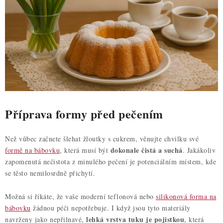
ZDRAVÉ PEČENÍ
DÁRKOVÉ POUKAZY
TÉMATICKÉ PRODUKTY
PROFI BALENÍ
NOVÉ ZBOŽÍ
Příprava formy před pečením
ZNAČKY
Než vůbec začnete šlehat žloutky s cukrem, věnujte chvilku své
dokonale čistá a suchá
formě na bábovku
, která musí být
. Jakákoliv
Nepřevzetí zásilky na dobírku
Obchodní podmínky
zapomenutá nečistota z minulého pečení je potenciálním místem, kde
se těsto nemilosrdně přichytí.
Hodnocení obchodu
Blog
Moje objednávka
Podmínky ochrany osobních údajů
Možná si říkáte, že vaše moderní teflonová nebo
silikonová forma na
bábovku
žádnou péči nepotřebuje. I když jsou tyto materiály
lehká vrstva tuku je pojistkou
navrženy jako nepřilnavé,
, která