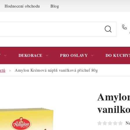
Hodnocení obchodu
Blog
Moje objednávka
Podmínky 
Y
DEKORACE
PRO OSLAVY
DO KUCHY
rtů
Amylon Krémová náplň vanilková příchuť 80g
Amylo
vanilk
Ne