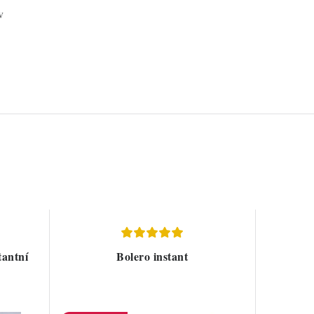
v
tantní
Bolero instant