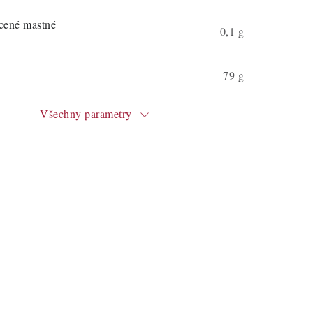
ycené mastné
0,1 g
79 g
Všechny parametry