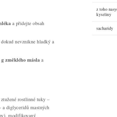
z toho nas
kyseliny
mléka
a přidejte obsah
sacharidy
, dokud nevznikne hladký a
 g změklého másla
a
 ztužené rostlinné tuky –
 a diglyceridů mastných
ny), modifikovaný