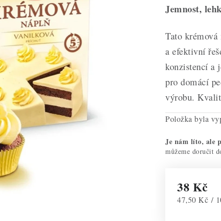
Jemnost, lehk
Tato krémová n
a efektivní ře
konzistencí a 
pro domácí peč
výrobu. Kvali
Položka byla v
Je nám líto, ale p
38 Kč
Měrná cena:
47,50 Kč / 1