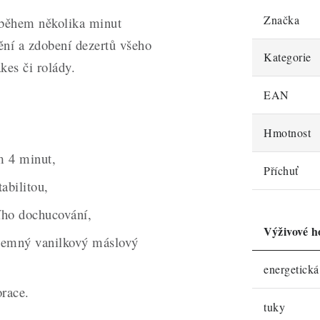
Značka
během několika minut
ění a zdobení dezertů všeho
Kategorie
kes či rolády.
EAN
Hmotnost
m 4 minut,
Příchuť
abilitou,
ího dochucování,
Výživové h
 jemný vanilkový máslový
energetick
orace.
tuky