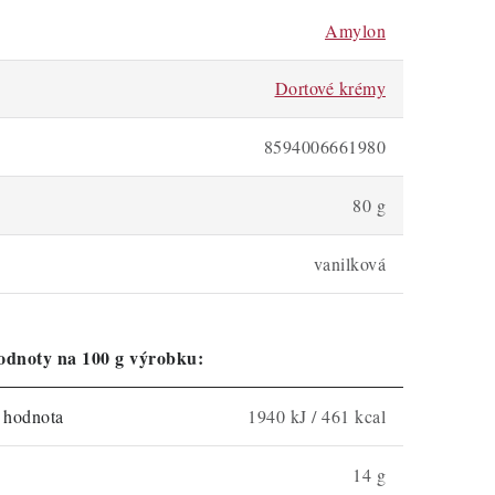
Amylon
Dortové krémy
8594006661980
80 g
vanilková
odnoty na 100 g výrobku:
á hodnota
1940 kJ / 461 kcal
14 g