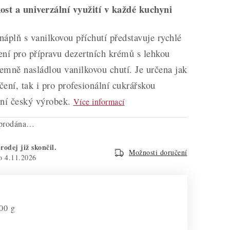
ost a univerzální využití v každé kuchyni
áplň s vanilkovou příchutí představuje rychlé
šení pro přípravu dezertních krémů s lehkou
jemně nasládlou vanilkovou chutí. Je určena jak
ení, tak i pro profesionální cukrářskou
tní český výrobek.
Více informací
yprodána…
rodej již skončil.
Možnosti doručení
4.11.2026
00 g