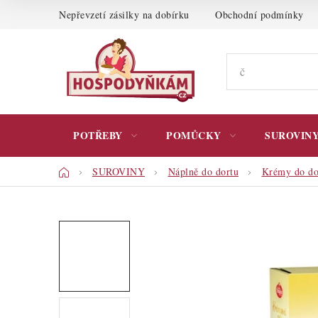
Přejít
Nepřevzetí zásilky na dobírku
Obchodní podmínky
na
obsah
POTŘEBY
POMŮCKY
SUROVIN
Domů
SUROVINY
Náplně do dortu
Krémy do do