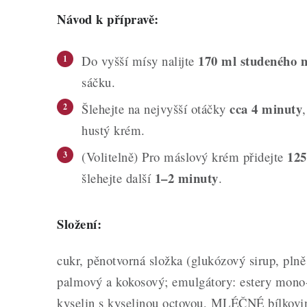
Návod k přípravě:
170 ml studeného 
Do vyšší mísy nalijte
sáčku.
cca 4 minuty
Šlehejte na nejvyšší otáčky
hustý krém.
125
(Volitelně) Pro máslový krém přidejte
1–2 minuty
šlehejte další
.
Složení:
cukr, pěnotvorná složka (glukózový sirup, plně
palmový a kokosový; emulgátory: estery mono-
kyselin s kyselinou octovou, MLÉČNÉ bílkovi