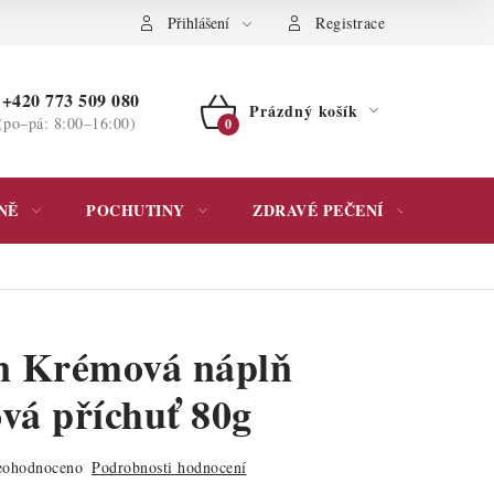
ochrany osobních údajů
Přihlášení
Registrace
+420 773 509 080
Prázdný košík
(po–pá: 8:00–16:00)
NÁKUPNÍ
KOŠÍK
NĚ
POCHUTINY
ZDRAVÉ PEČENÍ
DÁR
n Krémová náplň
ová příchuť 80g
ohodnoceno
Podrobnosti hodnocení