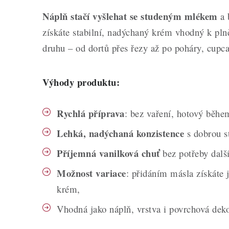
Náplň stačí vyšlehat se studeným mlékem
a 
získáte stabilní, nadýchaný krém vhodný k pln
druhu – od dortů přes řezy až po poháry, cupca
Výhody produktu:
Rychlá příprava
: bez vaření, hotový běhe
Lehká, nadýchaná konzistence
s dobrou st
Příjemná vanilková chuť
bez potřeby dalš
Možnost variace
: přidáním másla získáte
krém,
Vhodná jako náplň, vrstva i povrchová dek