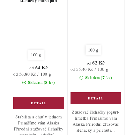
šlehačky marcipán
100 g
100 g
62 Kč
od
64 Kč
od
Měrná
od 55,40 Kč / 100 g
Měrná
od 56,80 Kč / 100 g
cena:
(7 ks)
Skladem
cena:
(8 ks)
Skladem
Ztužovač šlehačky jogurt-
Stabilita a chuť v jednom
limetka Přinášíme vám
Přinášíme vám Alaska
Alaska Přírodní ztužovač
Přírodní ztužovač šlehačky
šlehačky s příchutí...
marcipán – ideální...