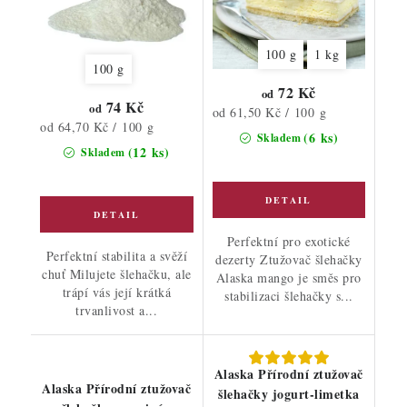
100 g
1 kg
100 g
72 Kč
od
74 Kč
od
Měrná
od 61,50 Kč / 100 g
Měrná
od 64,70 Kč / 100 g
cena:
(6 ks)
Skladem
cena:
(12 ks)
Skladem
Perfektní pro exotické
Perfektní stabilita a svěží
dezerty Ztužovač šlehačky
chuť Milujete šlehačku, ale
Alaska mango je směs pro
trápí vás její krátká
stabilizaci šlehačky s...
trvanlivost a...
Alaska Přírodní ztužovač
Alaska Přírodní ztužovač
šlehačky jogurt-limetka