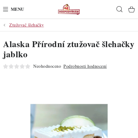
Přejít
Hleda
na
obsah
Ztužovač šlehačky
POTŘEBY
Alaska Přírodní ztužovač šlehačky
POMŮCKY
jablko
SUROVINY
Neohodnoceno
Podrobnosti hodnocení
DEKORACE
PRO OSLAVY
DO KUCHYNĚ
POCHUTINY