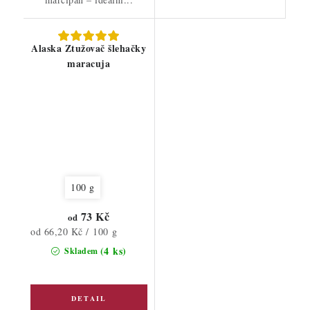
Alaska Ztužovač šlehačky
maracuja
100 g
73 Kč
od
Měrná
od 66,20 Kč / 100 g
cena:
(4 ks)
Skladem