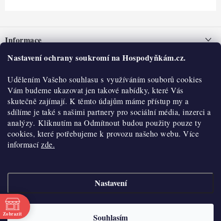
Z
á
Informace
p
a
Nastavení ochrany soukromí na Hospodyňkám.cz.
Nepřevzetí zásilky na dobírku
O nás
t
Obchodní podmínky
Udělením Vašeho souhlasu s využíváním souborů cookies
í
Historie
O nákupu
Vám budeme ukazovat jen takové nabídky, které Vás
Hodnocení obchodu
skutečně zajímají. K těmto údajům máme přístup my a
Kontakty
Reklamace a vratky
sdílíme je také s našimi partnery pro sociální média, inzerci a
Blog
analýzy. Kliknutím na Odmítnout budou použity pouze ty
cookies, které potřebujeme k provozu našeho webu. Více
Moje objednávka
Výdejní místa
informací
zde.
Podmínky ochrany osobních údajů
Cookies
Nastavení
Vydělávejte s námi
Copyright 2026
Hospodyňkám.cz
. Všechna práva vyhrazena.
Upravit nastavení
cookies
Velkoobchod
Zobrazit
Souhlasím
Vytvořil Shoptet