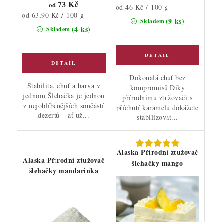
73 Kč
od
Měrná
od 46 Kč / 100 g
Měrná
od 63,90 Kč / 100 g
cena:
(9 ks)
Skladem
cena:
(4 ks)
Skladem
Dokonalá chuť bez
Stabilita, chuť a barva v
kompromisů Díky
jednom Šlehačka je jednou
přírodnímu ztužovači s
z nejoblíbenějších součástí
příchutí karamelu dokážete
dezertů – ať už...
stabilizovat...
Alaska Přírodní ztužovač
Alaska Přírodní ztužovač
šlehačky mango
šlehačky mandarinka