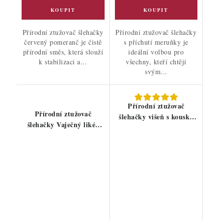
Přírodní ztužovač šlehačky
Přírodní ztužovač šlehačky
červený pomeranč je čistě
s příchutí meruňky je
přírodní směs, která slouží
ideální volbou pro
k stabilizaci a...
všechny, kteří chtějí
svým...
Přírodní ztužovač
Přírodní ztužovač
šlehačky višeň s kousky
šlehačky Vaječný likér
100g
100g