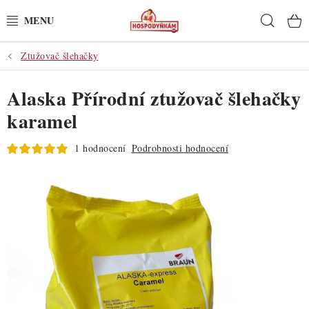
Přejít
Hleda
na
obsah
Ztužovač šlehačky
POTŘEBY
Alaska Přírodní ztužovač šlehačky
POMŮCKY
karamel
SUROVINY
1 hodnocení
Podrobnosti hodnocení
DEKORACE
PRO OSLAVY
DO KUCHYNĚ
POCHUTINY