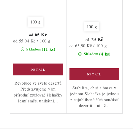
100 g
100 g
65 Kč
od
73 Kč
od
Měrná
od 55,04 Kč / 100 g
Měrná
od 63,90 Kč / 100 g
cena:
(11 ks)
Skladem
cena:
(4 ks)
Skladem
Revoluce ve světě dezertů
Stabilita, chuť a barva v
Představujeme vám
jednom Šlehačka je jednou
přírodní ztužovač šlehačky
z nejoblíbenějších součástí
lesní směs, unikátní...
dezertů – ať už...