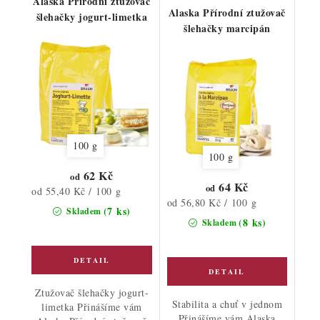
Alaska Přírodní ztužovač
Alaska Přírodní ztužovač
šlehačky jogurt-limetka
šlehačky marcipán
100 g
100 g
62 Kč
od
64 Kč
od
Měrná
od 55,40 Kč / 100 g
Měrná
od 56,80 Kč / 100 g
cena:
(7 ks)
Skladem
cena:
(8 ks)
Skladem
Ztužovač šlehačky jogurt-
Stabilita a chuť v jednom
limetka Přinášíme vám
Přinášíme vám Alaska