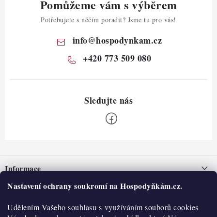
Pomůžeme vám s výběrem
Potřebujete s něčím poradit? Jsme tu pro vás!
info
@
hospodynkam.cz
+420 773 509 080
Z
á
Informace
p
a
Nastavení ochrany soukromí na Hospodyňkám.cz.
Nepřevzetí zásilky na dobírku
O nás
t
Obchodní podmínky
Udělením Vašeho souhlasu s využíváním souborů cookies
í
Historie