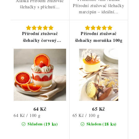
Alaska Přírodní ztužovač
Přírodní ztužovač šlehačky
šlehačky s příchutí...
marcipán – ideální...
Přírodní ztužovač
Přírodní ztužovač
šlehačky červený
šlehačky meruňka 100g
pomeranč 100g
64 Kč
65 Kč
Měrná
Měrná
64 Kč / 100 g
65 Kč / 100 g
cena:
cena:
(19 ks)
(18 ks)
Skladem
Skladem