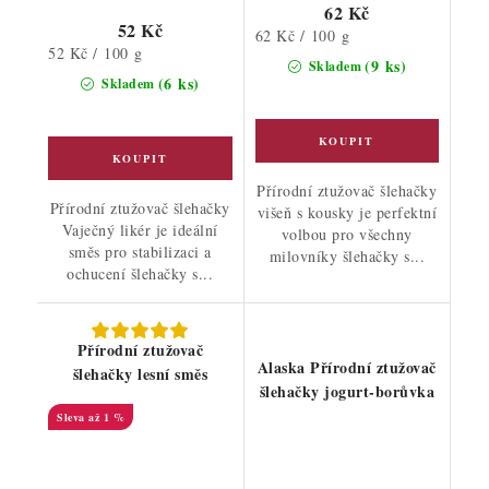
62 Kč
52 Kč
Měrná
62 Kč / 100 g
Měrná
52 Kč / 100 g
cena:
(9 ks)
Skladem
cena:
(6 ks)
Skladem
Přírodní ztužovač šlehačky
Přírodní ztužovač šlehačky
višeň s kousky je perfektní
Vaječný likér je ideální
volbou pro všechny
směs pro stabilizaci a
milovníky šlehačky s...
ochucení šlehačky s...
Přírodní ztužovač
Alaska Přírodní ztužovač
šlehačky lesní směs
šlehačky jogurt-borůvka
až 1 %