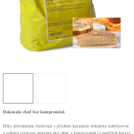
ZDRAVÉ PEČENÍ
DÁRKOVÉ POUKAZY
TÉMATICKÉ PRODUKTY
PROFI BALENÍ
NOVÉ ZBOŽÍ
ZNAČKY
Nepřevzetí zásilky na dobírku
Obchodní podmínky
Hodnocení obchodu
Blog
Moje objednávka
Dokonalá chuť bez kompromisů
Podmínky ochrany osobních údajů
Díky přírodnímu ztužovači s příchutí karamelu dokážete stabilizovat
a ochutit čerstvou smetanu bez obav z konzervantů či umělých barviv