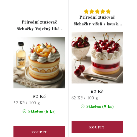
Přírodní ztužovač
Přírodní ztužovač
šlehačky višeň s kousky
šlehačky Vaječný likér
100g
100g
62 Kč
52 Kč
Měrná
62 Kč / 100 g
Měrná
52 Kč / 100 g
cena:
(9 ks)
Skladem
cena:
(6 ks)
Skladem