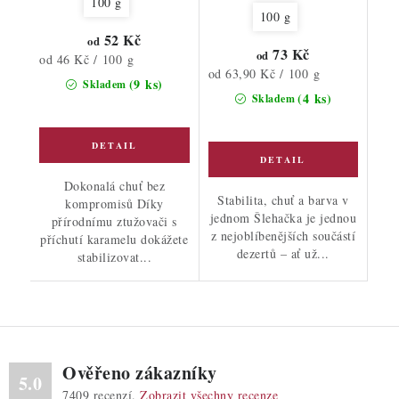
100 g
100 g
52 Kč
od
73 Kč
od
Měrná
od 46 Kč / 100 g
Měrná
od 63,90 Kč / 100 g
cena:
(9 ks)
Skladem
cena:
(4 ks)
Skladem
Dokonalá chuť bez
Stabilita, chuť a barva v
kompromisů Díky
jednom Šlehačka je jednou
přírodnímu ztužovači s
z nejoblíbenějších součástí
příchutí karamelu dokážete
dezertů – ať už...
stabilizovat...
Ověřeno zákazníky
5.0
7409
recenzí.
Zobrazit všechny recenze