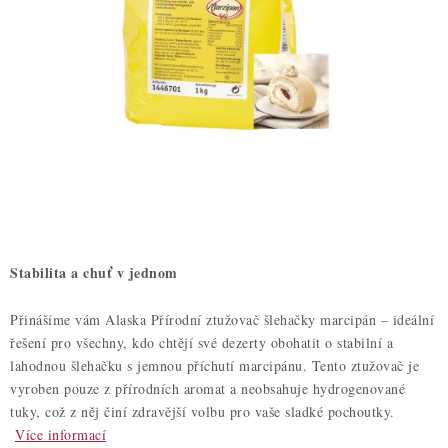
ZDRAVÉ PEČENÍ
DÁRKOVÉ POUKAZY
TÉMATICKÉ PRODUKTY
PROFI BALENÍ
NOVÉ ZBOŽÍ
ZNAČKY
Stabilita a chuť v jednom
Nepřevzetí zásilky na dobírku
Obchodní podmínky
Přinášíme vám Alaska Přírodní ztužovač šlehačky marcipán – ideální
řešení pro všechny, kdo chtějí své dezerty obohatit o stabilní a
Hodnocení obchodu
Blog
Moje objednávka
lahodnou šlehačku s jemnou příchutí marcipánu. Tento ztužovač je
Podmínky ochrany osobních údajů
vyroben pouze z přírodních aromat a neobsahuje hydrogenované
tuky, což z něj činí zdravější volbu pro vaše sladké pochoutky.
Více informací