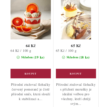
64 Kč
65 Kč
Měrná
Měrná
64 Kč / 100 g
65 Kč / 100 g
cena:
cena:
(19 ks)
(18 ks)
Skladem
Skladem
Přírodní ztužovač šlehačky
Přírodní ztužovač šlehačky
červený pomeranč je čistě
s příchutí meruňky je
přírodní směs, která slouží
ideální volbou pro
k stabilizaci a...
všechny, kteří chtějí
svým...