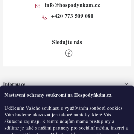
info
@
hospodynkam.cz
+420 773 509 080
Z
á
Informace
p
a
Nastavení ochrany soukromí na Hospodyňkám.cz.
Nepřevzetí zásilky na dobírku
O nás
t
Obchodní podmínky
Udělením Vašeho souhlasu s využíváním souborů cookies
í
Historie
O nákupu
Vám budeme ukazovat jen takové nabídky, které Vás
Hodnocení obchodu
skutečně zajímají. K těmto údajům máme přístup my a
Kontakty
Reklamace a vratky
sdílíme je také s našimi partnery pro sociální média, inzerci a
Blog