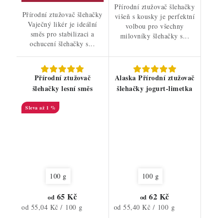
Přírodní ztužovač šlehačky
Přírodní ztužovač šlehačky
višeň s kousky je perfektní
Vaječný likér je ideální
volbou pro všechny
směs pro stabilizaci a
milovníky šlehačky s...
ochucení šlehačky s...
Přírodní ztužovač
Alaska Přírodní ztužovač
šlehačky lesní směs
šlehačky jogurt-limetka
až 1 %
100 g
100 g
65 Kč
62 Kč
od
od
Měrná
Měrná
od 55,04 Kč / 100 g
od 55,40 Kč / 100 g
cena:
cena: