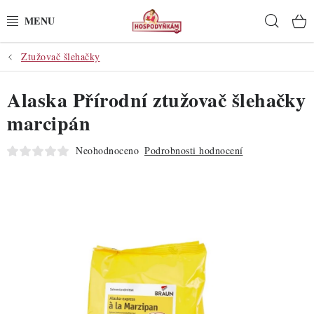
Přejít
Hleda
na
obsah
Ztužovač šlehačky
POTŘEBY
Alaska Přírodní ztužovač šlehačky
POMŮCKY
marcipán
SUROVINY
Neohodnoceno
Podrobnosti hodnocení
DEKORACE
PRO OSLAVY
DO KUCHYNĚ
POCHUTINY