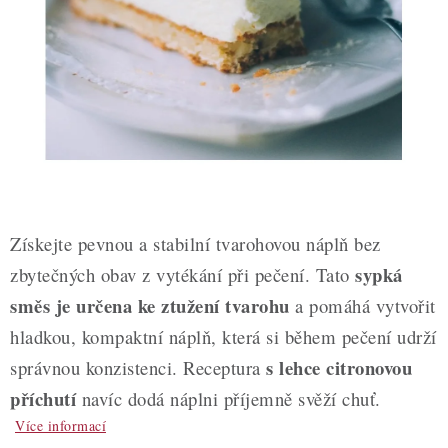
ZDRAVÉ PEČENÍ
DÁRKOVÉ POUKAZY
TÉMATICKÉ PRODUKTY
PROFI BALENÍ
NOVÉ ZBOŽÍ
Získejte pevnou a stabilní tvarohovou náplň bez
ZNAČKY
sypká
zbytečných obav z vytékání při pečení. Tato
směs je určena ke ztužení tvarohu
a pomáhá vytvořit
Nepřevzetí zásilky na dobírku
Obchodní podmínky
hladkou, kompaktní náplň, která si během pečení udrží
Hodnocení obchodu
Blog
Moje objednávka
s lehce citronovou
správnou konzistenci. Receptura
Podmínky ochrany osobních údajů
příchutí
navíc dodá náplni příjemně svěží chuť.
Více informací