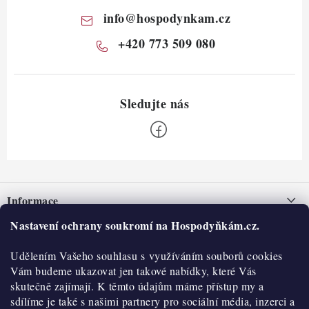
info
@
hospodynkam.cz
+420 773 509 080
Z
á
Informace
p
a
Nastavení ochrany soukromí na Hospodyňkám.cz.
Nepřevzetí zásilky na dobírku
O nás
t
Obchodní podmínky
Udělením Vašeho souhlasu s využíváním souborů cookies
í
Historie
O nákupu
Vám budeme ukazovat jen takové nabídky, které Vás
Hodnocení obchodu
skutečně zajímají. K těmto údajům máme přístup my a
Kontakty
Reklamace a vratky
sdílíme je také s našimi partnery pro sociální média, inzerci a
Blog