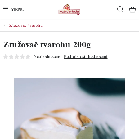
Přejít
Hleda
na
obsah
Ztužovač tvarohu
POTŘEBY
Ztužovač tvarohu 200g
POMŮCKY
Neohodnoceno
Podrobnosti hodnocení
SUROVINY
DEKORACE
PRO OSLAVY
DO KUCHYNĚ
POCHUTINY