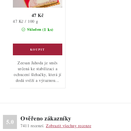
47 Kč
Měrná
47 Kč / 100 g
cena:
(1 ks)
Skladem
Zeesan Jahoda je směs
určená ke stabilizaci a
ochucení šlehačky, která jí
dodá svěží a výraznou...
Ověřeno zákazníky
5.0
7411
recenzí.
Zobrazit všechny recenze