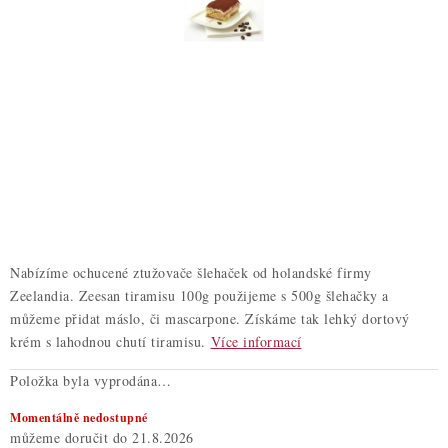
ZDRAVÉ PEČENÍ
DÁRKOVÉ POUKAZY
TÉMATICKÉ PRODUKTY
PROFI BALENÍ
NOVÉ ZBOŽÍ
ZNAČKY
Nabízíme ochucené ztužovače šlehaček od holandské firmy
Zeelandia. Zeesan tiramisu 100g použijeme s 500g šlehačky a
můžeme přidat máslo, či mascarpone. Získáme tak lehký dortový
Nepřevzetí zásilky na dobírku
Obchodní podmínky
krém s lahodnou chutí tiramisu.
Více informací
Hodnocení obchodu
Blog
Moje objednávka
Položka byla vyprodána…
Podmínky ochrany osobních údajů
Momentálně nedostupné
21.8.2026