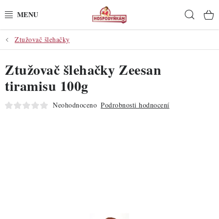
Přejít
Hleda
na
obsah
Ztužovač šlehačky
POTŘEBY
Ztužovač šlehačky Zeesan
POMŮCKY
tiramisu 100g
SUROVINY
Neohodnoceno
Podrobnosti hodnocení
DEKORACE
PRO OSLAVY
DO KUCHYNĚ
POCHUTINY