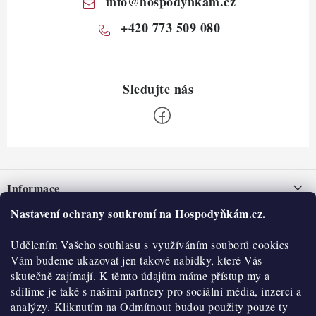
info
@
hospodynkam.cz
+420 773 509 080
Z
á
Informace
p
a
Nastavení ochrany soukromí na Hospodyňkám.cz.
Nepřevzetí zásilky na dobírku
O nás
t
Obchodní podmínky
Udělením Vašeho souhlasu s využíváním souborů cookies
í
Historie
O nákupu
Vám budeme ukazovat jen takové nabídky, které Vás
Hodnocení obchodu
skutečně zajímají. K těmto údajům máme přístup my a
Kontakty
Reklamace a vratky
sdílíme je také s našimi partnery pro sociální média, inzerci a
Blog
analýzy. Kliknutím na Odmítnout budou použity pouze ty