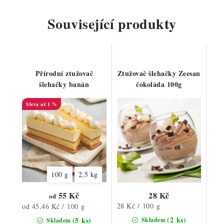
Související produkty
Přírodní ztužovač
Ztužovač šlehačky Zeesan
šlehačky banán
čokoláda 100g
až 1 %
100 g
2,5 kg
55 Kč
28 Kč
od
Měrná
Měrná
28 Kč / 100 g
od 45,46 Kč / 100 g
cena:
cena:
(2 ks)
(5 ks)
Skladem
Skladem