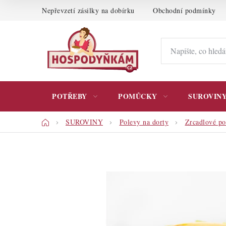
Přejít
Nepřevzetí zásilky na dobírku
Obchodní podmínky
na
obsah
POTŘEBY
POMŮCKY
SUROVIN
Domů
SUROVINY
Polevy na dorty
Zrcadlové po