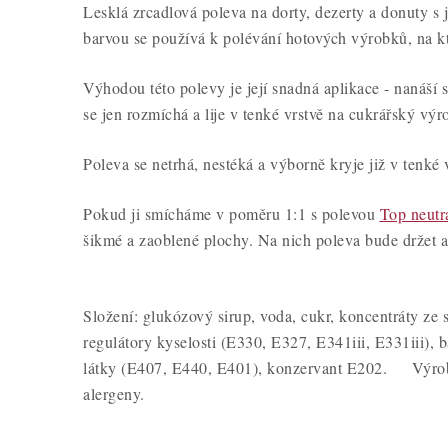
Lesklá zrcadlová poleva na dorty, dezerty a donuty s 
barvou se používá k polévání hotových výrobků, na kt
Výhodou této polevy je její snadná aplikace - nanáší s
se jen rozmíchá a lije v tenké vrstvě na cukrářský výr
Poleva se netrhá, nestéká a výborně kryje již v tenké 
Pokud ji smícháme v poměru 1:1 s polevou
Top neutra
šikmé a zaoblené plochy. Na nich poleva bude držet a
Složení: glukózový sirup, voda, cukr, koncentráty ze s
regulátory kyselosti (E330, E327, E341iii, E331iii), b
látky (E407, E440, E401), konzervant E202. Výro
alergeny.