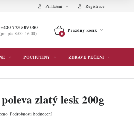
ochrany osobních údajů
Přihlášení
Registrace
+420 773 509 080
Prázdný košík
(po–pá: 8:00–16:00)
NÁKUPNÍ
KOŠÍK
NĚ
POCHUTINY
ZDRAVÉ PEČENÍ
DÁR
poleva zlatý lesk 200g
ceno
Podrobnosti hodnocení