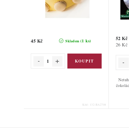
52 Kč
45 Kč
(1 ks)
Skladem
Měrná
26 Kč 
cena:
Netuh
čokolád
Kód:
132-BA2708