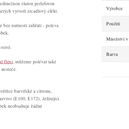
jedinečnou zlatou perleťovou
Výrobce
erých vytvoří zrcadlový efekt.
Použití
e bez nutnosti zahřátí - poleva
obek.
Množství v 
vrstvě.
Barva
l flexi
, můžeme polévat také
 nesteče.
větlice barvířské a citronu,
arvivo (E100, E172), želírující
bek neobsahuje žádné