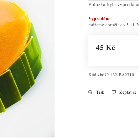
Položka byla vyprodá
Vyprodáno
5.11.2
45 Kč
Měrná cena:
Kód zboží:
132-BA2710
Tisk
Zeptat se