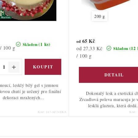
200 g
65 Kč
od
(1 ks)
Skladem
/ 100 g
Měrná
od 27,33 Kč
(12 
Skladem
cena:
/ 100 g
noucí, lesklý bílý gel s jemnou
ovou chutí je určený pro finální
Dokonalý lesk a exotická c
dekoraci mražených...
Zrcadlová poleva maracuja je 
lesklá glazura, která dodá.
Kód:
147-AF24EKA
Kód: