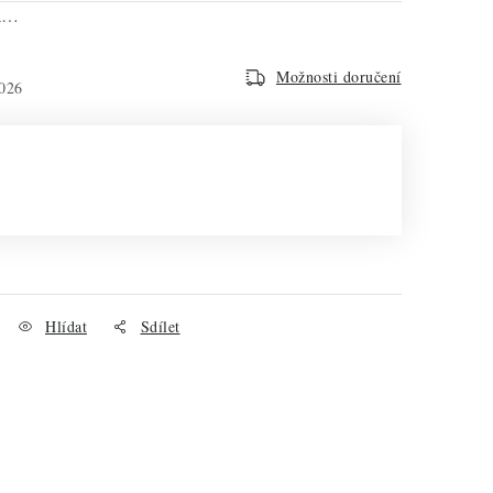
na…
Možnosti doručení
026
Hlídat
Sdílet