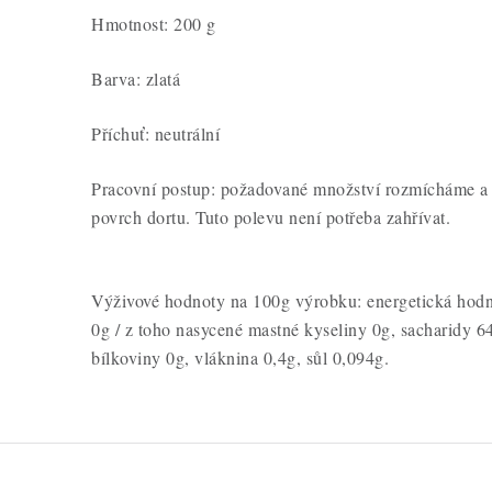
Hmotnost: 200 g
Barva: zlatá
Příchuť: neutrální
Pracovní postup: požadované množství rozmícháme a
povrch dortu. Tuto polevu není potřeba zahřívat.
Výživové hodnoty na 100g výrobku: energetická hodn
0g / z toho nasycené mastné kyseliny 0g, sacharidy 64
bílkoviny 0g, vláknina 0,4g, sůl 0,094g.