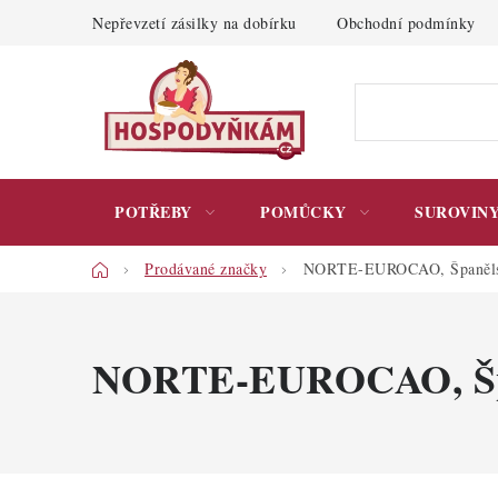
Přejít
Nepřevzetí zásilky na dobírku
Obchodní podmínky
na
obsah
POTŘEBY
POMŮCKY
SUROVIN
Domů
Prodávané značky
NORTE-EUROCAO, Španěl
NORTE-EUROCAO, Šp