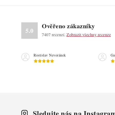
v
l
á
Ověřeno zákazníky
d
5.0
a
7407
recenzí.
Zobrazit všechny recenze
c
í
Rostislav Nevoránek
Ga
p
r
v
k
y
v
ý
Sledujte nás na Instagra