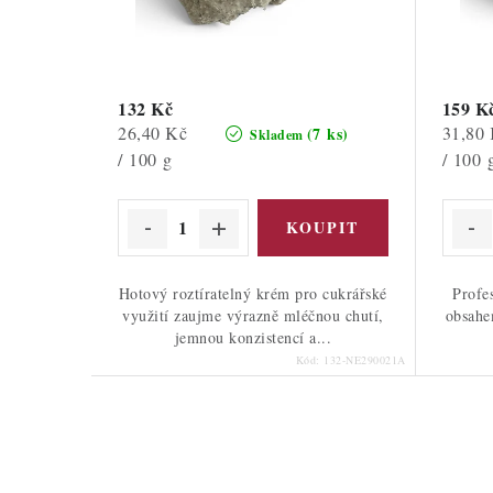
u
u
k
k
t
t
132 Kč
159 K
ů
Měrná
Měrná
26,40 Kč
31,80
(7 ks)
Skladem
ů
cena:
cena:
/ 100 g
/ 100 
Hotový roztíratelný krém pro cukrářské
Profe
využití zaujme výrazně mléčnou chutí,
obsahe
jemnou konzistencí a...
Kód:
132-NE290021A
O