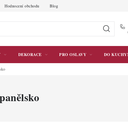
Hodnocení obchodu
Blog
Moje objednávka
Podmínky 
Y
DEKORACE
PRO OSLAVY
DO KUCHY
sko
anělsko