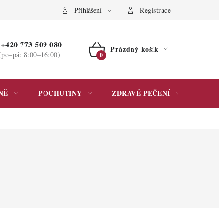
ochrany osobních údajů
Přihlášení
Registrace
+420 773 509 080
Prázdný košík
(po–pá: 8:00–16:00)
NÁKUPNÍ
KOŠÍK
NĚ
POCHUTINY
ZDRAVÉ PEČENÍ
DÁR