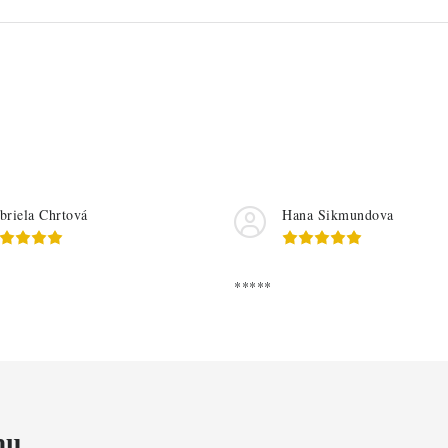
briela Chrtová
Hana Sikmundova
*****
mu