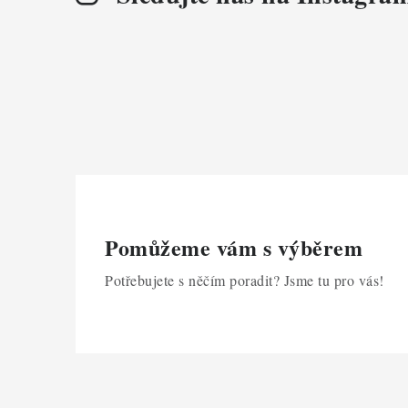
p
i
s
u
Pomůžeme vám s výběrem
Potřebujete s něčím poradit? Jsme tu pro vás!
Z
á