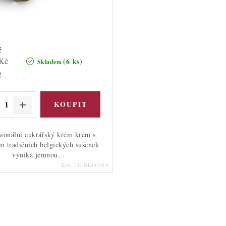
č
 Kč
(6 ks)
Skladem
g
sionální cukrářský krém krém s
m tradičních belgických sušenek
vyniká jemnou...
Kód:
132-NE44205A