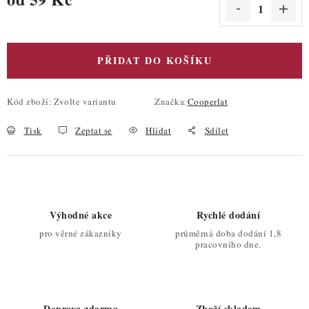
Měrná cena:
PŘIDAT DO KOŠÍKU
Kód zboží:
Zvolte variantu
Značka:
Cooperlat
Tisk
Zeptat se
Hlídat
Sdílet
Výhodné akce
Rychlé dodání
pro věrné zákazníky
průměrná doba dodání 1,8
pracovního dne.
Doprava zdarma
Zboží skladem