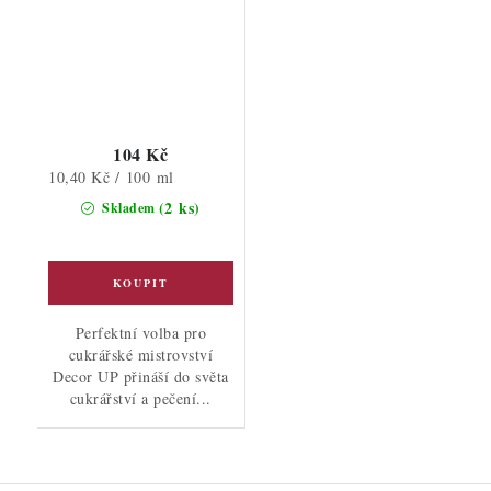
104 Kč
Měrná
10,40 Kč / 100 ml
cena:
(2 ks)
Skladem
Perfektní volba pro
cukrářské mistrovství
Decor UP přináší do světa
cukrářství a pečení...