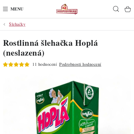
Přejít
Hleda
na
obsah
Šlehačky
POTŘEBY
Rostlinná šlehačka Hoplá
POMŮCKY
(neslazená)
SUROVINY
11 hodnocení
Podrobnosti hodnocení
DEKORACE
PRO OSLAVY
DO KUCHYNĚ
POCHUTINY