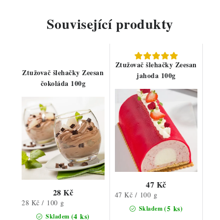
Související produkty
Ztužovač šlehačky Zeesan
Ztužovač šlehačky Zeesan
jahoda 100g
čokoláda 100g
47 Kč
28 Kč
Měrná
47 Kč / 100 g
Měrná
28 Kč / 100 g
cena:
(5 ks)
Skladem
cena:
(4 ks)
Skladem