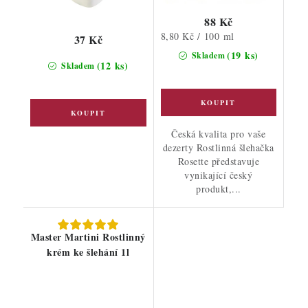
88 Kč
Měrná
8,80 Kč / 100 ml
37 Kč
cena:
(19 ks)
Skladem
(12 ks)
Skladem
Česká kvalita pro vaše
dezerty Rostlinná šlehačka
Rosette představuje
vynikající český
produkt,...
Master Martini Rostlinný
krém ke šlehání 1l