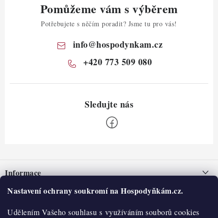
Pomůžeme vám s výběrem
Potřebujete s něčím poradit? Jsme tu pro vás!
info
@
hospodynkam.cz
+420 773 509 080
Z
á
Informace
p
a
Nastavení ochrany soukromí na Hospodyňkám.cz.
Nepřevzetí zásilky na dobírku
O nás
t
Obchodní podmínky
Udělením Vašeho souhlasu s využíváním souborů cookies
Historie