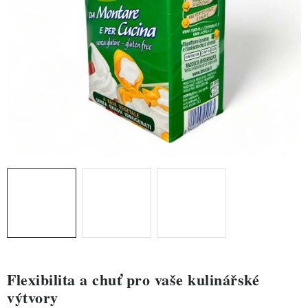
ZDRAVÉ PEČENÍ
DÁRKOVÉ POUKAZY
TÉMATICKÉ PRODUKTY
PROFI BALENÍ
NOVÉ ZBOŽÍ
ZNAČKY
Nepřevzetí zásilky na dobírku
Obchodní podmínky
Hodnocení obchodu
Blog
Moje objednávka
Podmínky ochrany osobních údajů
Flexibilita a chuť pro vaše kulinářské
výtvory