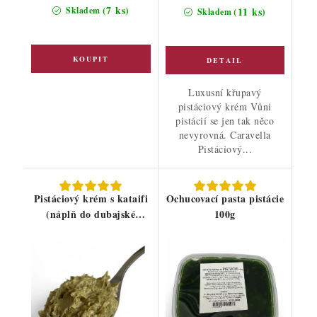
cena:
(7 ks)
Skladem
(11 ks)
Skladem
Luxusní křupavý
pistáciový krém Vůni
pistácií se jen tak něco
nevyrovná. Caravella
Pistáciový...
Pistáciový krém s kataifi
Ochucovací pasta pistácie
(náplň do dubajské
100g
čokolády) 200g