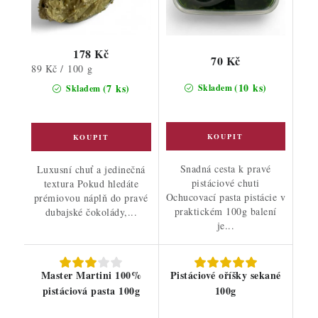
178 Kč
70 Kč
Měrná
89 Kč / 100 g
cena:
(10 ks)
(7 ks)
Skladem
Skladem
Snadná cesta k pravé
Luxusní chuť a jedinečná
pistáciové chuti
textura Pokud hledáte
Ochucovací pasta pistácie v
prémiovou náplň do pravé
praktickém 100g balení
dubajské čokolády,...
je...
Master Martini 100%
Pistáciové oříšky sekané
pistáciová pasta 100g
100g