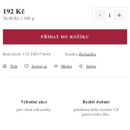
192 Kč
Měrná cena:
38,40 Kč / 100 g
PŘIDAT DO KOŠÍKU
Kód zboží:
112-10017364A
Značka:
Zeelandia
Tisk
Zeptat se
Hlídat
Sdílet
Výhodné akce
Rychlé dodání
pro věrné zákazníky
průměrná doba dodání 1,8
pracovního dne.