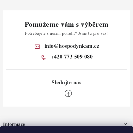
Pomůžeme vám s výběrem
Potřebujete s něčím poradit? Jsme tu pro vás!
info
@
hospodynkam.cz
+420 773 509 080
Z
á
Informace
p