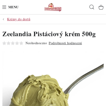
Přejít
Hleda
na
obsah
Krémy do dortů
POTŘEBY
Zeelandia Pistáciový krém 500g
POMŮCKY
Neohodnoceno
Podrobnosti hodnocení
SUROVINY
DEKORACE
PRO OSLAVY
DO KUCHYNĚ
POCHUTINY