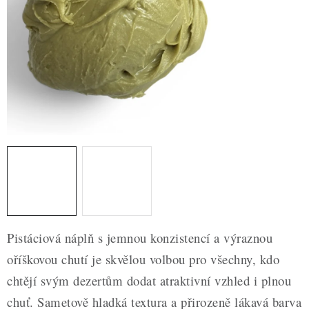
ZDRAVÉ PEČENÍ
DÁRKOVÉ POUKAZY
TÉMATICKÉ PRODUKTY
PROFI BALENÍ
NOVÉ ZBOŽÍ
ZNAČKY
Nepřevzetí zásilky na dobírku
Obchodní podmínky
Pistáciová náplň s jemnou konzistencí a výraznou
Hodnocení obchodu
Blog
Moje objednávka
oříškovou chutí je skvělou volbou pro všechny, kdo
Podmínky ochrany osobních údajů
chtějí svým dezertům dodat atraktivní vzhled i plnou
chuť. Sametově hladká textura a přirozeně lákavá barva