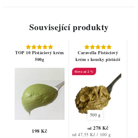
Související produkty
TOP 10 Pistáciový krém
Caravella Pistáciový
500g
krém s kousky pistácií
až 2 %
500 g
278 Kč
od
198 Kč
Měrná
od 47,55 Kč / 100 g