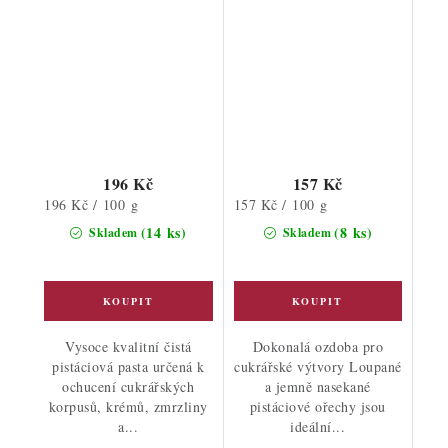
196 Kč
157 Kč
Měrná
Měrná
196 Kč / 100 g
157 Kč / 100 g
cena:
cena:
(14 ks)
(8 ks)
Skladem
Skladem
Vysoce kvalitní čistá
Dokonalá ozdoba pro
pistáciová pasta určená k
cukrářské výtvory Loupané
ochucení cukrářských
a jemně nasekané
korpusů, krémů, zmrzliny
pistáciové ořechy jsou
a...
ideální...