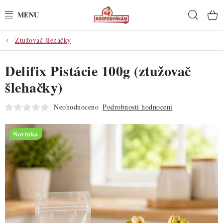
Přejít
Hleda
na
obsah
Ztužovač šlehačky
POTŘEBY
Delifix Pistácie 100g (ztužovač
POMŮCKY
šlehačky)
SUROVINY
Neohodnoceno
Podrobnosti hodnocení
DEKORACE
Novinka
PRO OSLAVY
DO KUCHYNĚ
POCHUTINY