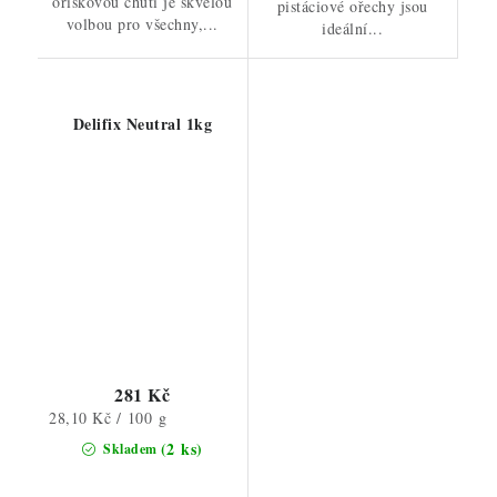
oříškovou chutí je skvělou
pistáciové ořechy jsou
volbou pro všechny,...
ideální...
Delifix Neutral 1kg
281 Kč
Měrná
28,10 Kč / 100 g
cena:
(2 ks)
Skladem