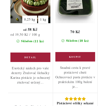
0,25 kg
1 kg
58 Kč
od
70 Kč
Měrná
od 19,50 Kč / 100 g
cena:
(10 ks)
(11 ks)
Skladem
Skladem
Snadná cesta k pravé
Exotický nádech pro vaše
pistáciové chuti
dezerty Ztužovač šlehačky
Ochucovací pasta pistácie v
Karina pistácie je ochucený
praktickém 100g balení
ztužovač určený...
je...
Pistáciové oříšky sekané