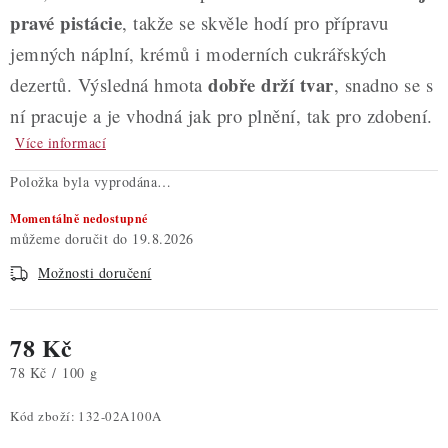
pravé pistácie
, takže se skvěle hodí pro přípravu
jemných náplní, krémů i moderních cukrářských
dobře drží tvar
dezertů. Výsledná hmota
, snadno se s
ní pracuje a je vhodná jak pro plnění, tak pro zdobení.
Více informací
Položka byla vyprodána…
Momentálně nedostupné
19.8.2026
Možnosti doručení
78 Kč
Měrná cena:
78 Kč / 100 g
Kód zboží:
132-02A100A