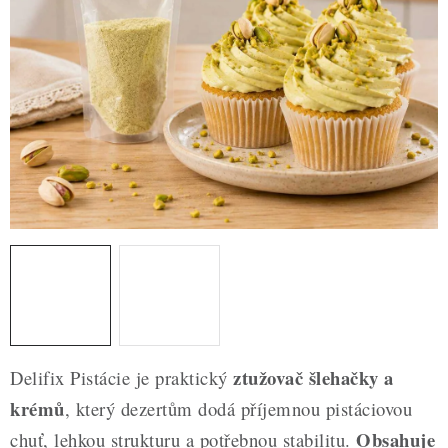
ZDRAVÉ PEČENÍ
DÁRKOVÉ POUKAZY
TÉMATICKÉ PRODUKTY
PROFI BALENÍ
NOVÉ ZBOŽÍ
ZNAČKY
Nepřevzetí zásilky na dobírku
Obchodní podmínky
Hodnocení obchodu
Blog
Moje objednávka
ztužovač šlehačky a
Delifix Pistácie je praktický
Podmínky ochrany osobních údajů
krémů
, který dezertům dodá příjemnou pistáciovou
Obsahuje
chuť, lehkou strukturu a potřebnou stabilitu.