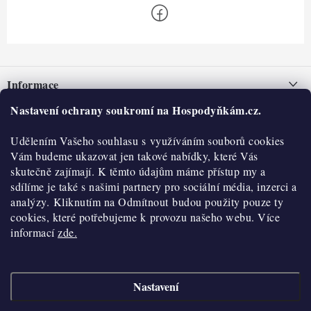
Z
á
Informace
p
a
Nastavení ochrany soukromí na Hospodyňkám.cz.
Nepřevzetí zásilky na dobírku
O nás
t
Obchodní podmínky
Udělením Vašeho souhlasu s využíváním souborů cookies
í
Historie
O nákupu
Vám budeme ukazovat jen takové nabídky, které Vás
Hodnocení obchodu
skutečně zajímají. K těmto údajům máme přístup my a
Kontakty
Reklamace a vratky
sdílíme je také s našimi partnery pro sociální média, inzerci a
Blog
analýzy. Kliknutím na Odmítnout budou použity pouze ty
cookies, které potřebujeme k provozu našeho webu. Více
Moje objednávka
Výdejní místa
informací
zde.
Podmínky ochrany osobních údajů
Cookies
Nastavení
Vydělávejte s námi
Copyright 2026
Hospodyňkám.cz
. Všechna práva vyhrazena.
Upravit nastavení