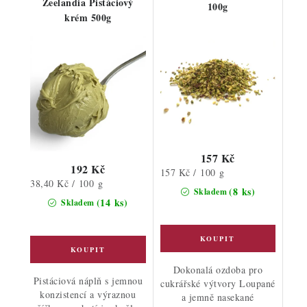
Zeelandia Pistáciový
100g
krém 500g
157 Kč
192 Kč
Měrná
157 Kč / 100 g
Měrná
38,40 Kč / 100 g
cena:
(8 ks)
Skladem
cena:
(14 ks)
Skladem
Dokonalá ozdoba pro
Pistáciová náplň s jemnou
cukrářské výtvory Loupané
konzistencí a výraznou
a jemně nasekané