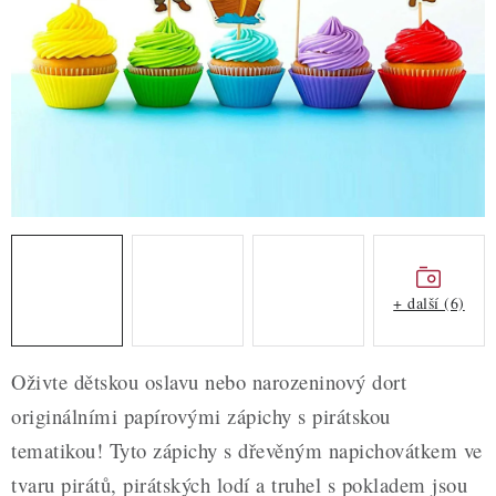
ZDRAVÉ PEČENÍ
DÁRKOVÉ POUKAZY
TÉMATICKÉ PRODUKTY
PROFI BALENÍ
NOVÉ ZBOŽÍ
ZNAČKY
+ další (6)
Nepřevzetí zásilky na dobírku
Obchodní podmínky
Oživte dětskou oslavu nebo narozeninový dort
Hodnocení obchodu
Blog
Moje objednávka
originálními papírovými zápichy s pirátskou
Podmínky ochrany osobních údajů
tematikou! Tyto zápichy s dřevěným napichovátkem ve
tvaru pirátů, pirátských lodí a truhel s pokladem jsou