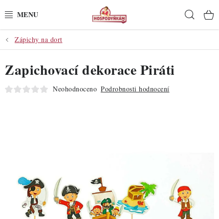
Přejít
Hleda
na
obsah
Zápichy na dort
POTŘEBY
Zapichovací dekorace Piráti
POMŮCKY
Neohodnoceno
Podrobnosti hodnocení
SUROVINY
DEKORACE
PRO OSLAVY
DO KUCHYNĚ
POCHUTINY