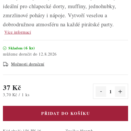
ideální pro chlapecké dorty, muffiny, jednohubky,
zmrzlinové poháry i nápoje. Vytvoří veselou a
dobrodružnou atmosféru na každé pirátské party.
Více informací
(6 ks)
Skladem
12.8.2026
Možnosti doručení
37 Kč
Měrná cena:
3,70 Kč / 1 ks
PŘIDAT DO KOŠÍKU
Kód zboží:
156-PN-16
Značka:
Alvarak