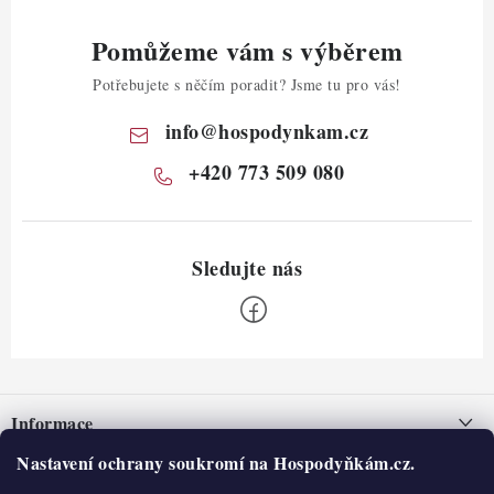
Pomůžeme vám s výběrem
Potřebujete s něčím poradit? Jsme tu pro vás!
info
@
hospodynkam.cz
+420 773 509 080
Z
á
Informace
p
a
Nastavení ochrany soukromí na Hospodyňkám.cz.
Nepřevzetí zásilky na dobírku
O nás