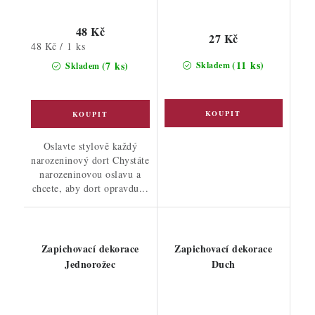
48 Kč
27 Kč
Měrná
48 Kč / 1 ks
cena:
(11 ks)
(7 ks)
Skladem
Skladem
Oslavte stylově každý
narozeninový dort Chystáte
narozeninovou oslavu a
chcete, aby dort opravdu...
Zapichovací dekorace
Zapichovací dekorace
Jednorožec
Duch