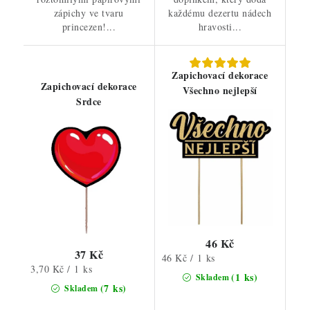
zápichy ve tvaru
každému dezertu nádech
princezen!...
hravosti...
Zapichovací dekorace
Zapichovací dekorace
Všechno nejlepší
Srdce
46 Kč
37 Kč
Měrná
46 Kč / 1 ks
Měrná
3,70 Kč / 1 ks
cena:
(1 ks)
Skladem
cena:
(7 ks)
Skladem