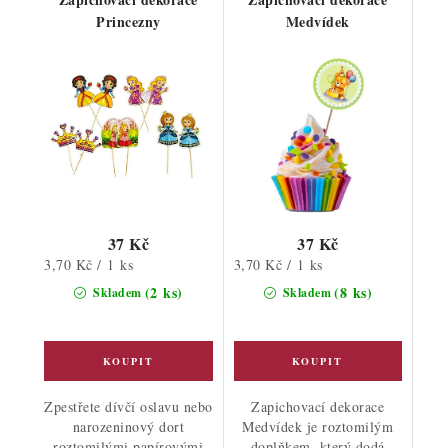
Princezny
Medvídek
37 Kč
37 Kč
Měrná
Měrná
3,70 Kč / 1 ks
3,70 Kč / 1 ks
cena:
cena:
(2 ks)
(8 ks)
Skladem
Skladem
Zpestřete dívčí oslavu nebo
Zapichovací dekorace
narozeninový dort
Medvídek je roztomilým
roztomilými papírovými
doplňkem, který dodá