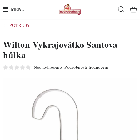
Přejít
Hleda
na
obsah
POTŘEBY
POTŘEBY
Wilton Vykrajovátko Santova
POMŮCKY
hůlka
SUROVINY
Neohodnoceno
Podrobnosti hodnocení
DEKORACE
PRO OSLAVY
DO KUCHYNĚ
POCHUTINY