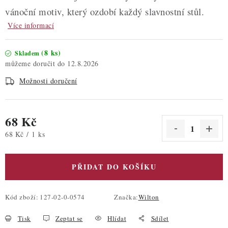
vánoční motiv, který ozdobí každý slavnostní stůl.
Více informací
(8 ks)
Skladem
12.8.2026
Možnosti doručení
68 Kč
Měrná cena:
68 Kč / 1 ks
PŘIDAT DO KOŠÍKU
Kód zboží:
127-02-0-0574
Značka:
Wilton
Tisk
Zeptat se
Hlídat
Sdílet