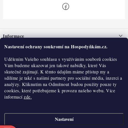
Z
á
Informace
p
a
Nastavení ochrany soukromí na Hospodyňkám.cz.
Nepřevzetí zásilky na dobírku
O nás
t
Obchodní podmínky
Udělením Vašeho souhlasu s využíváním souborů cookies
í
Historie
O nákupu
Vám budeme ukazovat jen takové nabídky, které Vás
Hodnocení obchodu
skutečně zajímají. K těmto údajům máme přístup my a
Kontakty
Reklamace a vratky
sdílíme je také s našimi partnery pro sociální média, inzerci a
Blog
analýzy. Kliknutím na Odmítnout budou použity pouze ty
cookies, které potřebujeme k provozu našeho webu. Více
Moje objednávka
Výdejní místa
informací
zde.
Podmínky ochrany osobních údajů
Cookies
Nastavení
Vydělávejte s námi
Copyright 2026
Hospodyňkám.cz
. Všechna práva vyhrazena.
Upravit nastavení