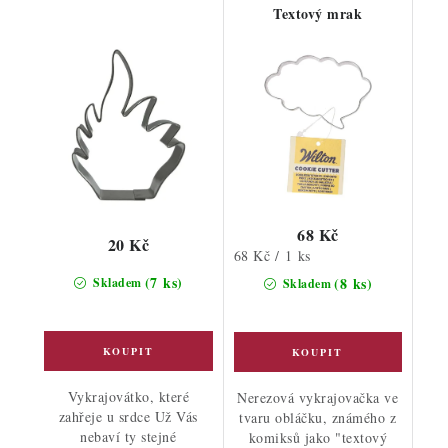
Textový mrak
68 Kč
20 Kč
Měrná
68 Kč / 1 ks
cena:
(7 ks)
(8 ks)
Skladem
Skladem
Vykrajovátko, které
Nerezová vykrajovačka ve
zahřeje u srdce Už Vás
tvaru obláčku, známého z
nebaví ty stejné
komiksů jako "textový