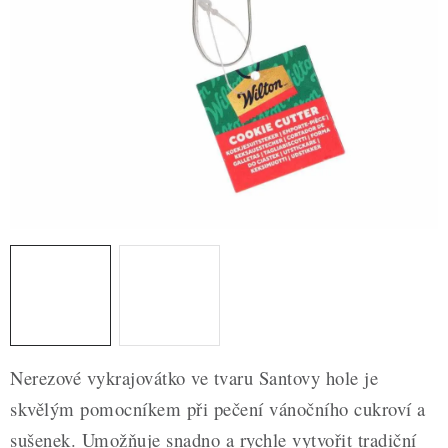
ZDRAVÉ PEČENÍ
DÁRKOVÉ POUKAZY
TÉMATICKÉ PRODUKTY
PROFI BALENÍ
NOVÉ ZBOŽÍ
ZNAČKY
Nepřevzetí zásilky na dobírku
Obchodní podmínky
Hodnocení obchodu
Blog
Moje objednávka
Nerezové vykrajovátko ve tvaru Santovy hole je
Podmínky ochrany osobních údajů
skvělým pomocníkem při pečení vánočního cukroví a
sušenek. Umožňuje snadno a rychle vytvořit tradiční