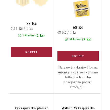
88 Kč
68 Kč
Měrná
7,33 Kč / 1 ks
Měrná
68 Kč / 1 ks
cena:
(2 ks)
Skladem
cena:
(9 ks)
Skladem
Nerezové vykrajovátko na
sušenky a cukroví ve tvaru
fotbalového nebo
hokejového poháru
(trofeje)...
Vykrajovátko plamen
Wilton Vykrajovátko