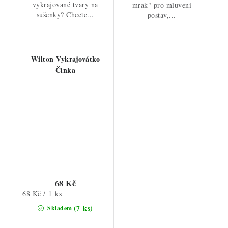
vykrajované tvary na
mrak" pro mluvení
sušenky? Chcete...
postav,...
Wilton Vykrajovátko
Činka
68 Kč
Měrná
68 Kč / 1 ks
cena:
(7 ks)
Skladem