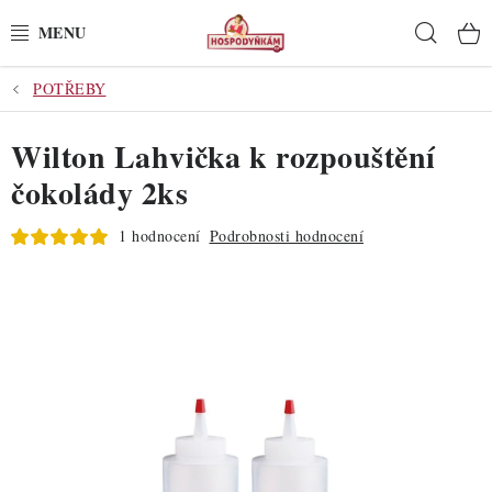
Přejít
Hleda
na
obsah
POTŘEBY
POTŘEBY
Wilton Lahvička k rozpouštění
POMŮCKY
čokolády 2ks
SUROVINY
1 hodnocení
Podrobnosti hodnocení
DEKORACE
PRO OSLAVY
DO KUCHYNĚ
POCHUTINY