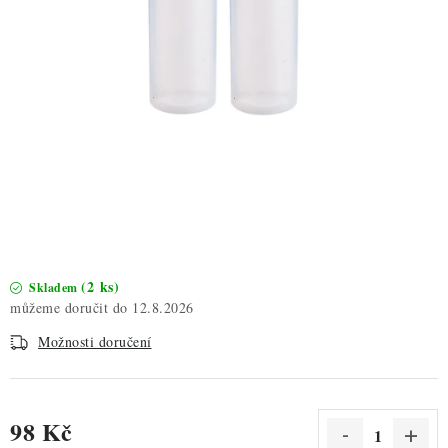
ZDRAVÉ PEČENÍ
DÁRKOVÉ POUKAZY
TÉMATICKÉ PRODUKTY
PROFI BALENÍ
NOVÉ ZBOŽÍ
ZNAČKY
(2 ks)
Skladem
12.8.2026
Nepřevzetí zásilky na dobírku
Obchodní podmínky
Možnosti doručení
Hodnocení obchodu
Blog
Moje objednávka
Podmínky ochrany osobních údajů
98 Kč