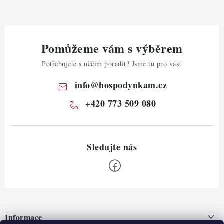
Pomůžeme vám s výběrem
Potřebujete s něčím poradit? Jsme tu pro vás!
info
@
hospodynkam.cz
+420 773 509 080
Z
á
Informace
p