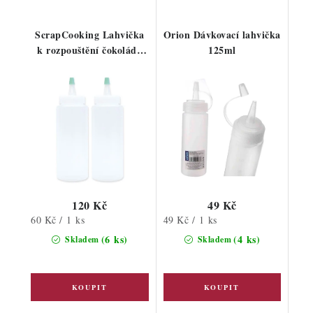
ScrapCooking Lahvička
Orion Dávkovací lahvička
k rozpouštění čokolády
125ml
2ks
120 Kč
49 Kč
Měrná
Měrná
60 Kč / 1 ks
49 Kč / 1 ks
cena:
cena:
(6 ks)
(4 ks)
Skladem
Skladem