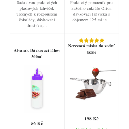
Sada dvou praktických
Praktický pomocník pro
plastových lahviček
každého cukráře Orion
určených k rozpouštění
dávkovací lahvička s
čokolády, dávkování
objemem 125 ml je...
dresinku,...
Nerezová miska do vodní
Alvarak Dávkovací láhev
lázně
300ml
198 Kč
56 Kč