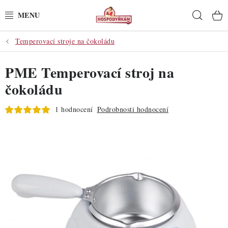
Přejít
Hleda
na
obsah
Temperovací stroje na čokoládu
POTŘEBY
PME Temperovací stroj na
POMŮCKY
čokoládu
SUROVINY
1 hodnocení
Podrobnosti hodnocení
DEKORACE
PRO OSLAVY
DO KUCHYNĚ
POCHUTINY