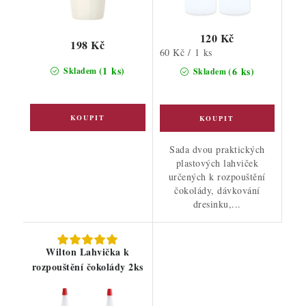
120 Kč
198 Kč
Měrná
60 Kč / 1 ks
cena:
(1 ks)
(6 ks)
Skladem
Skladem
Sada dvou praktických
plastových lahviček
určených k rozpouštění
čokolády, dávkování
dresinku,...
Wilton Lahvička k
rozpouštění čokolády 2ks