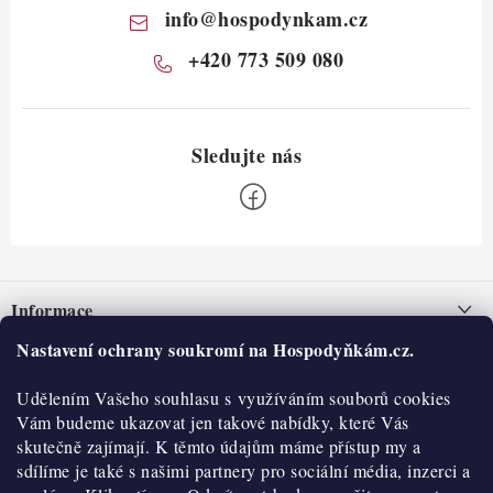
info
@
hospodynkam.cz
+420 773 509 080
Z
á
Informace
p
a
Nastavení ochrany soukromí na Hospodyňkám.cz.
Nepřevzetí zásilky na dobírku
O nás
t
Obchodní podmínky
Udělením Vašeho souhlasu s využíváním souborů cookies
í
Historie
O nákupu
Vám budeme ukazovat jen takové nabídky, které Vás
Hodnocení obchodu
skutečně zajímají. K těmto údajům máme přístup my a
Kontakty
Reklamace a vratky
sdílíme je také s našimi partnery pro sociální média, inzerci a
Blog