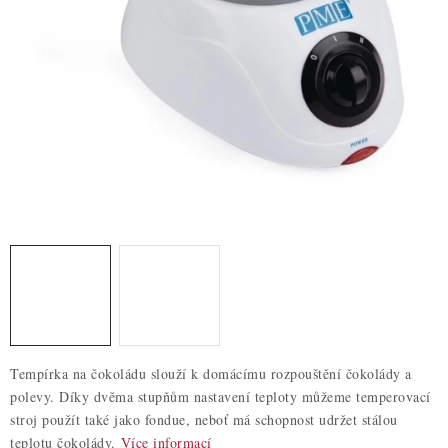
ZDRAVÉ PEČENÍ
DÁRKOVÉ POUKAZY
TÉMATICKÉ PRODUKTY
PROFI BALENÍ
NOVÉ ZBOŽÍ
ZNAČKY
Nepřevzetí zásilky na dobírku
Obchodní podmínky
Hodnocení obchodu
Blog
Moje objednávka
Tempírka na čokoládu slouží k domácímu rozpouštění čokolády a
Podmínky ochrany osobních údajů
polevy. Díky dvěma stupňům nastavení teploty můžeme temperovací
stroj použít také jako fondue, neboť má schopnost udržet stálou
teplotu čokolády.
Více informací