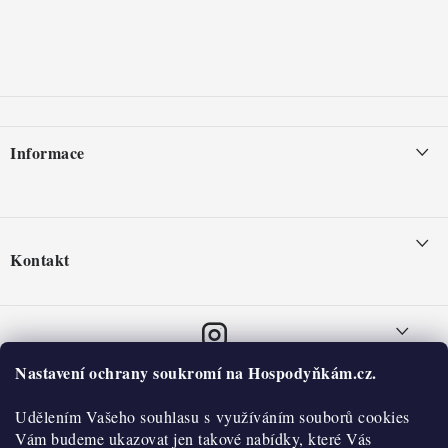
á
p
a
t
í
Informace
Nepřevzetí zásilky na dobírku
Obchodní podmínky
Kontakt
Hodnocení obchodu
info
@
hospodynkam.cz
Blog
+420 773 509 080
Moje objednávka
Instagram
Nastavení ochrany soukromí na Hospodyňkám.cz.
Podmínky ochrany osobních údajů
O nás
Udělením Vašeho souhlasu s využíváním souborů cookies
Historie
O nákupu
Vám budeme ukazovat jen takové nabídky, které Vás