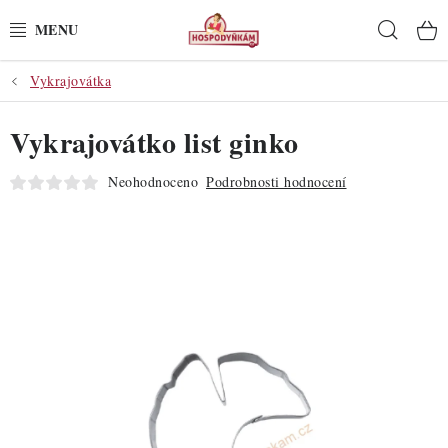
Přejít
Hleda
na
obsah
Vykrajovátka
POTŘEBY
Vykrajovátko list ginko
POMŮCKY
Neohodnoceno
Podrobnosti hodnocení
SUROVINY
DEKORACE
PRO OSLAVY
DO KUCHYNĚ
POCHUTINY