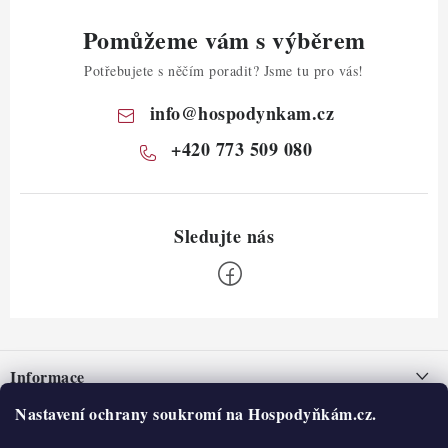
Pomůžeme vám s výběrem
Potřebujete s něčím poradit? Jsme tu pro vás!
info
@
hospodynkam.cz
+420 773 509 080
Z
á
Informace
p
a
Nastavení ochrany soukromí na Hospodyňkám.cz.
Nepřevzetí zásilky na dobírku
O nás
t