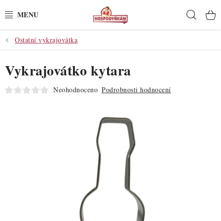
Přejít
Hleda
na
obsah
Ostatní vykrajovátka
POTŘEBY
Vykrajovátko kytara
POMŮCKY
Neohodnoceno
Podrobnosti hodnocení
SUROVINY
DEKORACE
PRO OSLAVY
DO KUCHYNĚ
POCHUTINY