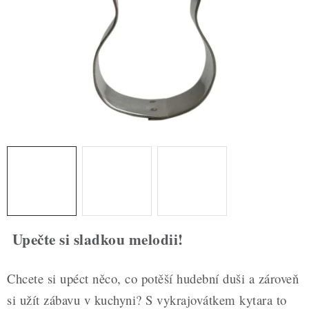
ZDRAVÉ PEČENÍ
DÁRKOVÉ POUKAZY
TÉMATICKÉ PRODUKTY
PROFI BALENÍ
NOVÉ ZBOŽÍ
ZNAČKY
Nepřevzetí zásilky na dobírku
Obchodní podmínky
Upečte si sladkou melodii!
Hodnocení obchodu
Blog
Moje objednávka
Podmínky ochrany osobních údajů
Chcete si upéct něco, co potěší hudební duši a zároveň
si užít zábavu v kuchyni? S vykrajovátkem kytara to