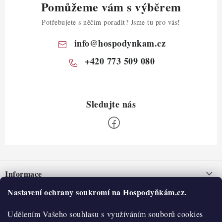
Pomůžeme vám s výběrem
Potřebujete s něčím poradit? Jsme tu pro vás!
info
@
hospodynkam.cz
+420 773 509 080
Z
á
Informace
p
a
Nastavení ochrany soukromí na Hospodyňkám.cz.
Nepřevzetí zásilky na dobírku
O nás
t
Obchodní podmínky
Udělením Vašeho souhlasu s využíváním souborů cookies
í
Historie