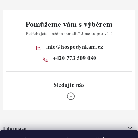
Pomůžeme vám s výběrem
Potřebujete s něčím poradit? Jsme tu pro vás!
info
@
hospodynkam.cz
+420 773 509 080
Z
á
Informace
p