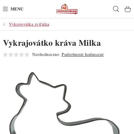
Přejít
Hleda
na
obsah
Vykrajovátka zvířátka
POTŘEBY
Vykrajovátko kráva Milka
POMŮCKY
Neohodnoceno
Podrobnosti hodnocení
SUROVINY
DEKORACE
PRO OSLAVY
DO KUCHYNĚ
POCHUTINY