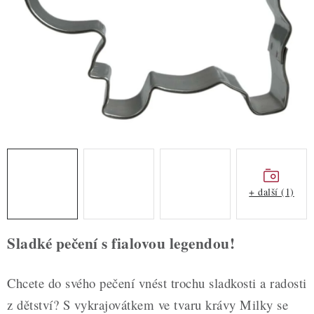
ZDRAVÉ PEČENÍ
DÁRKOVÉ POUKAZY
TÉMATICKÉ PRODUKTY
PROFI BALENÍ
NOVÉ ZBOŽÍ
ZNAČKY
+ další (1)
Nepřevzetí zásilky na dobírku
Obchodní podmínky
Sladké pečení s fialovou legendou!
Hodnocení obchodu
Blog
Moje objednávka
Podmínky ochrany osobních údajů
Chcete do svého pečení vnést trochu sladkosti a radosti
z dětství? S vykrajovátkem ve tvaru krávy Milky se