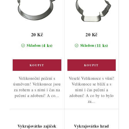
20 Kč
20 Kč
(4 ks)
(11 ks)
Skladem
Skladem
Velikonoční pečení s
Veselé Velikonoce s vůní!
úsměvem! Velikonoce jsou
Velikonoce se blíží a s
za rohem a s nimi i čas na
nimi i čas pečení a
pečení a zdobení! A co...
zdobení! A co by to bylo
za...
Vykrajovátko zajíček
Vykrajovátko hrad