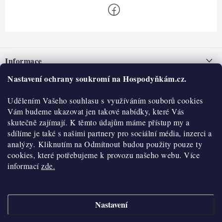
Z
á
Informace
p
a
Nastavení ochrany soukromí na Hospodyňkám.cz.
Nepřevzetí zásilky na dobírku
O nás
t
Obchodní podmínky
Udělením Vašeho souhlasu s využíváním souborů cookies
í
Historie
O nákupu
Vám budeme ukazovat jen takové nabídky, které Vás
Hodnocení obchodu
skutečně zajímají. K těmto údajům máme přístup my a
Kontakty
Reklamace a vratky
sdílíme je také s našimi partnery pro sociální média, inzerci a
Blog
analýzy. Kliknutím na Odmítnout budou použity pouze ty
cookies, které potřebujeme k provozu našeho webu. Více
Moje objednávka
Výdejní místa
informací
zde.
Podmínky ochrany osobních údajů
Cookies
Nastavení
Vydělávejte s námi
Copyright 2026
Hospodyňkám.cz
. Všechna práva vyhrazena.
Upravit nastavení