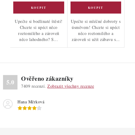
Upečte si bodlinaté štěstí!
Upečte si mléčné dobroty s
Chcete si upéct něco
úsměvem! Chcete si upéct
roztomilého a zároveň
něco roztomilého a
něco lahodného? S...
zároveň si užít zábavu s...
Ověřeno zákazníky
5.0
7409
recenzí.
Zobrazit všechny recenze
Hana Měrková