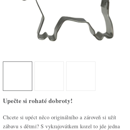
ZDRAVÉ PEČENÍ
DÁRKOVÉ POUKAZY
TÉMATICKÉ PRODUKTY
PROFI BALENÍ
NOVÉ ZBOŽÍ
ZNAČKY
Nepřevzetí zásilky na dobírku
Obchodní podmínky
Upečte si rohaté dobroty!
Hodnocení obchodu
Blog
Moje objednávka
Podmínky ochrany osobních údajů
Chcete si upéct něco originálního a zároveň si užít
zábavu s dětmi? S vykrajovátkem kozel to jde jedna