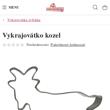
Přejít
Hleda
na
obsah
Vykrajovátka zvířátka
POTŘEBY
Vykrajovátko kozel
POMŮCKY
Neohodnoceno
Podrobnosti hodnocení
SUROVINY
DEKORACE
PRO OSLAVY
DO KUCHYNĚ
POCHUTINY