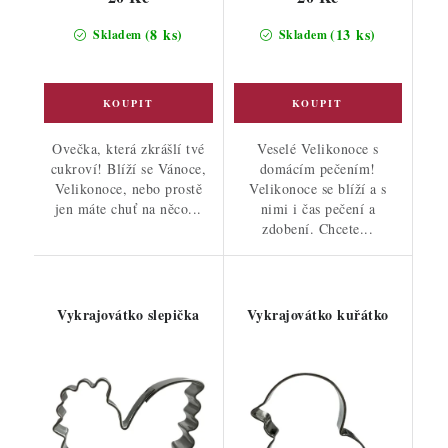
(8 ks)
(13 ks)
Skladem
Skladem
Ovečka, která zkrášlí tvé
Veselé Velikonoce s
cukroví! Blíží se Vánoce,
domácím pečením!
Velikonoce, nebo prostě
Velikonoce se blíží a s
jen máte chuť na něco...
nimi i čas pečení a
zdobení. Chcete...
Vykrajovátko slepička
Vykrajovátko kuřátko