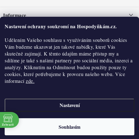
Z
á
Informace
p
a
Nastavení ochrany soukromí na Hospodyňkám.cz.
Nepřevzetí zásilky na dobírku
O nás
t
Obchodní podmínky
Udělením Vašeho souhlasu s využíváním souborů cookies
í
Historie
O nákupu
Vám budeme ukazovat jen takové nabídky, které Vás
Hodnocení obchodu
skutečně zajímají. K těmto údajům máme přístup my a
Kontakty
Reklamace a vratky
sdílíme je také s našimi partnery pro sociální média, inzerci a
Blog
analýzy. Kliknutím na Odmítnout budou použity pouze ty
cookies, které potřebujeme k provozu našeho webu. Více
Moje objednávka
Výdejní místa
informací
zde.
Podmínky ochrany osobních údajů
Cookies
Nastavení
Vydělávejte s námi
Copyright 2026
Hospodyňkám.cz
. Všechna práva vyhrazena.
Upravit nastavení
cookies
Velkoobchod
Zobrazit
Souhlasím
Vytvořil Shoptet
Doprava a platba