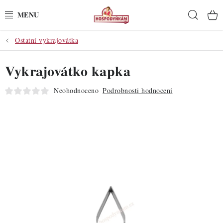
Přejít
Hleda
na
obsah
Ostatní vykrajovátka
POTŘEBY
Vykrajovátko kapka
POMŮCKY
Neohodnoceno
Podrobnosti hodnocení
SUROVINY
DEKORACE
PRO OSLAVY
DO KUCHYNĚ
POCHUTINY