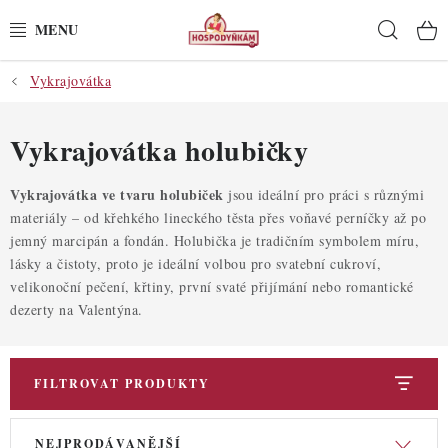
Přejít
Hleda
na
obsah
Vykrajovátka
POTŘEBY
POMŮCKY
Vykrajovátka holubičky
SUROVINY
Vykrajovátka ve tvaru holubiček
jsou ideální pro práci s různými
materiály – od křehkého lineckého těsta přes voňavé perníčky až po
jemný marcipán a fondán. Holubička je tradičním symbolem míru,
DEKORACE
lásky a čistoty, proto je ideální volbou pro svatební cukroví,
velikonoční pečení, křtiny, první svaté přijímání nebo romantické
PRO OSLAVY
dezerty na Valentýna.
DO KUCHYNĚ
FILTROVAT PRODUKTY
POCHUTINY
V
Ř
NEJPRODÁVANĚJŠÍ