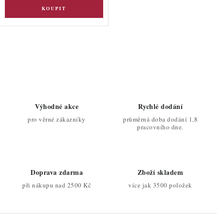
O
v
l
á
d
Výhodné akce
Rychlé dodání
a
pro věrné zákazníky
průměrná doba dodání 1,8
c
pracovního dne.
í
p
r
Doprava zdarma
Zboží skladem
v
při nákupu nad 2500 Kč
více jak 3500 položek
k
y