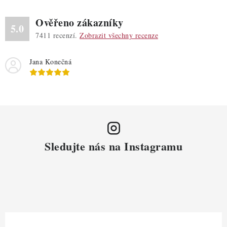
v
ý
Ověřeno zákazníky
p
5.0
7411
recenzí.
Zobrazit všechny recenze
i
s
Jana Konečná
u
Sledujte nás na Instagramu