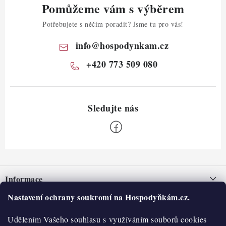
Pomůžeme vám s výběrem
Potřebujete s něčím poradit? Jsme tu pro vás!
info
@
hospodynkam.cz
+420 773 509 080
Z
á
Informace
p
a
Nastavení ochrany soukromí na Hospodyňkám.cz.
Nepřevzetí zásilky na dobírku
O nás
t
Obchodní podmínky
Udělením Vašeho souhlasu s využíváním souborů cookies
Historie