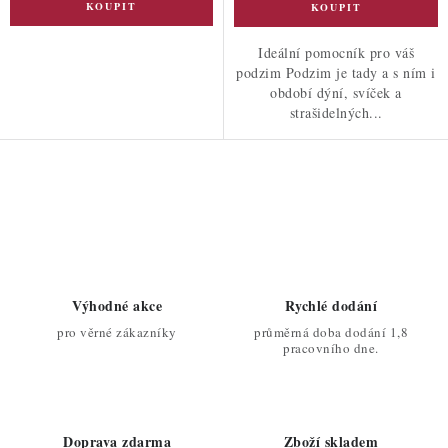
Ideální pomocník pro váš
podzim Podzim je tady a s ním i
období dýní, svíček a
strašidelných...
O
v
l
á
d
Výhodné akce
Rychlé dodání
a
pro věrné zákazníky
průměrná doba dodání 1,8
c
pracovního dne.
í
p
r
Doprava zdarma
Zboží skladem