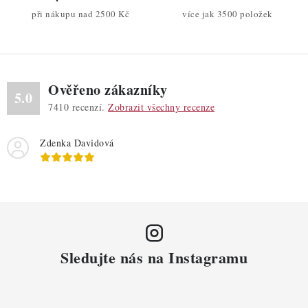
v
při nákupu nad 2500 Kč
více jak 3500 položek
k
y
v
ý
Ověřeno zákazníky
p
5.0
7410
recenzí.
Zobrazit všechny recenze
i
s
Zdenka Davidová
u
Sledujte nás na Instagramu