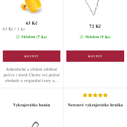
63 Kč
72 Kč
Měrná
63 Kč / 1 ks
cena:
(7 ks)
(9 ks)
Skladem
Skladem
Jednoduché a efektní zdobení
pečiva i dortů Chcete své pečení
obohatit o originální tvary a...
Vykrajovátko banán
Nerezové vykrajovátko hruška