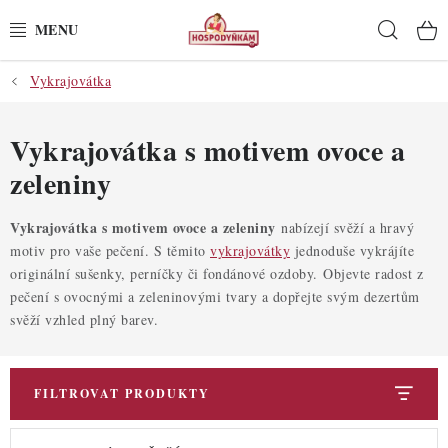
Přejít
Hleda
na
obsah
Vykrajovátka
POTŘEBY
POMŮCKY
Vykrajovátka s motivem ovoce a
zeleniny
SUROVINY
Vykrajovátka s motivem ovoce a zeleniny
nabízejí svěží a hravý
DEKORACE
motiv pro vaše pečení. S těmito
vykrajovátky
jednoduše vykrájíte
originální sušenky, perníčky či fondánové ozdoby. Objevte radost z
PRO OSLAVY
pečení s ovocnými a zeleninovými tvary a dopřejte svým dezertům
svěží vzhled plný barev.
DO KUCHYNĚ
FILTROVAT PRODUKTY
POCHUTINY
V
Ř