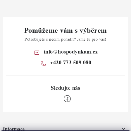
Pomůžeme vám s výběrem
Potřebujete s něčím poradit? Jsme tu pro vás!
info
@
hospodynkam.cz
+420 773 509 080
Z
á
Informace