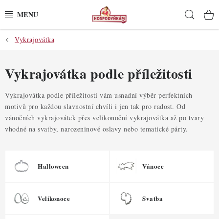
Přejít
Hleda
na
obsah
Vykrajovátka
POTŘEBY
POMŮCKY
Vykrajovátka podle příležitosti
SUROVINY
Vykrajovátka podle příležitosti vám usnadní výběr perfektních
motivů pro každou slavnostní chvíli i jen tak pro radost. Od
vánočních vykrajovátek přes velikonoční vykrajovátka až po tvary
DEKORACE
vhodné na svatby, narozeninové oslavy nebo tematické párty.
PRO OSLAVY
Halloween
Vánoce
DO KUCHYNĚ
POCHUTINY
Velikonoce
Svatba