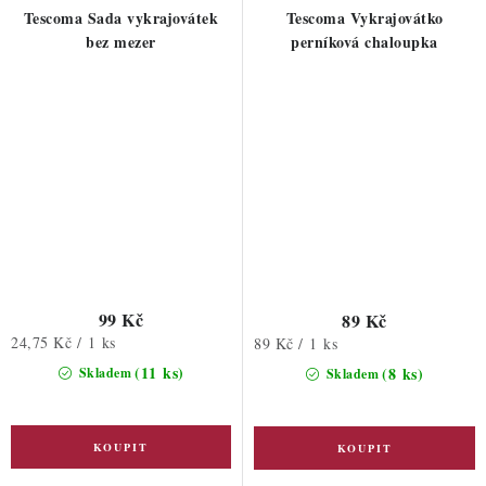
Tescoma Sada vykrajovátek
Tescoma Vykrajovátko
bez mezer
perníková chaloupka
99 Kč
89 Kč
Měrná
24,75 Kč / 1 ks
Měrná
89 Kč / 1 ks
cena:
cena:
(11 ks)
(8 ks)
Skladem
Skladem