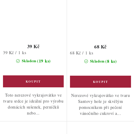
39 Kč
68 Kč
Měrná
39 Kč / 1 ks
Měrná
68 Kč / 1 ks
cena:
cena:
(19 ks)
(8 ks)
Skladem
Skladem
Toto nerezové vykrajovátko ve
Nerezové vykrajovátko ve tvaru
tvaru srdce je ideální pro výrobu
Santovy hole je skvělým
domácích sušenek, perníčků
pomocníkem při pečení
nebo...
vánočního cukroví a...