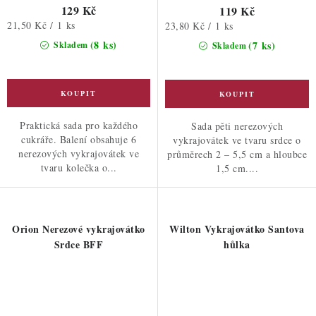
129 Kč
119 Kč
Měrná
21,50 Kč / 1 ks
Měrná
23,80 Kč / 1 ks
cena:
cena:
(8 ks)
(7 ks)
Skladem
Skladem
Praktická sada pro každého
Sada pěti nerezových
cukráře. Balení obsahuje 6
vykrajovátek ve tvaru srdce o
nerezových vykrajovátek ve
průměrech 2 – 5,5 cm a hloubce
tvaru kolečka o...
1,5 cm....
Orion Nerezové vykrajovátko
Wilton Vykrajovátko Santova
Srdce BFF
hůlka