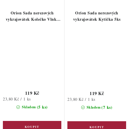
Orion Sada nerezových
Orion Sada nerezových
vykrajovátek Kolečko Vlnka
vykrajovátek Kytička 5ks
5ks
119 Kč
119 Kč
Měrná
23,80 Kč / 1 ks
Měrná
23,80 Kč / 1 ks
cena:
cena:
(5 ks)
(7 ks)
Skladem
Skladem