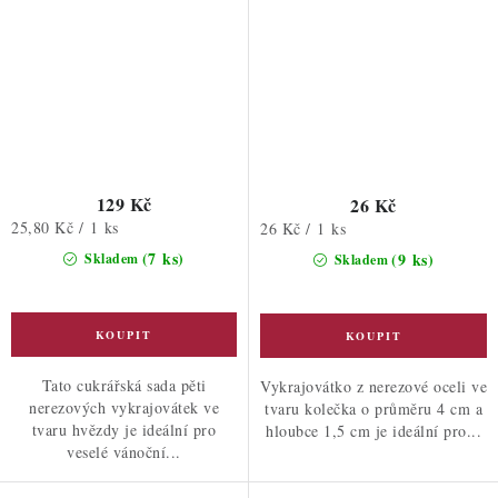
129 Kč
26 Kč
Měrná
25,80 Kč / 1 ks
Měrná
26 Kč / 1 ks
cena:
cena:
(7 ks)
(9 ks)
Skladem
Skladem
Tato cukrářská sada pěti
Vykrajovátko z nerezové oceli ve
nerezových vykrajovátek ve
tvaru kolečka o průměru 4 cm a
tvaru hvězdy je ideální pro
hloubce 1,5 cm je ideální pro...
veselé vánoční...