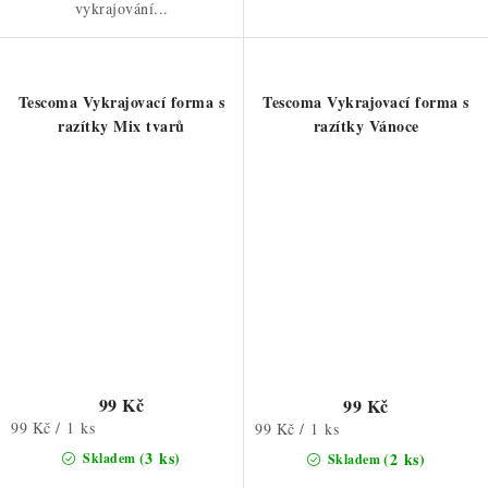
vykrajování...
Tescoma Vykrajovací forma s
Tescoma Vykrajovací forma s
razítky Mix tvarů
razítky Vánoce
99 Kč
99 Kč
Měrná
99 Kč / 1 ks
Měrná
99 Kč / 1 ks
cena:
cena:
(3 ks)
(2 ks)
Skladem
Skladem