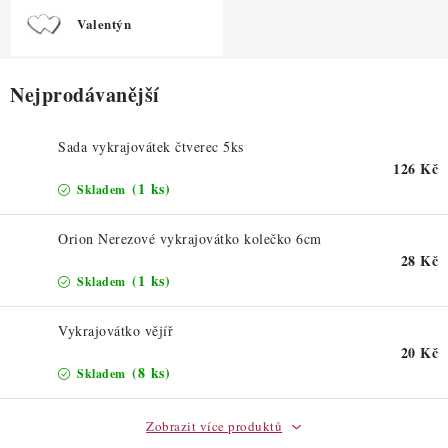
ZDRAVÉ PEČENÍ
Valentýn
DÁRKOVÉ POUKAZY
Nejprodávanější
TÉMATICKÉ PRODUKTY
Sada vykrajovátek čtverec 5ks
PROFI BALENÍ
126 Kč
(1 ks)
Skladem
NOVÉ ZBOŽÍ
Orion Nerezové vykrajovátko kolečko 6cm
28 Kč
ZNAČKY
(1 ks)
Skladem
Nepřevzetí zásilky na dobírku
Obchodní podmínky
Vykrajovátko vějíř
Hodnocení obchodu
Blog
Moje objednávka
20 Kč
(8 ks)
Skladem
Podmínky ochrany osobních údajů
Zobrazit více produktů