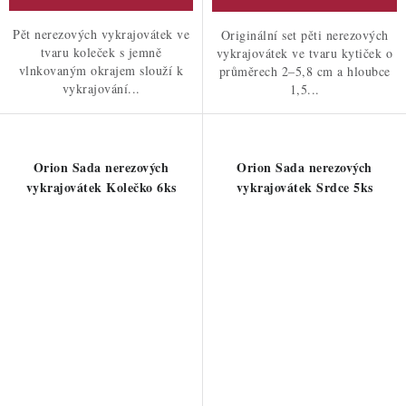
Pět nerezových vykrajovátek ve
Originální set pěti nerezových
tvaru koleček s jemně
vykrajovátek ve tvaru kytiček o
vlnkovaným okrajem slouží k
průměrech 2–5,8 cm a hloubce
vykrajování...
1,5...
Orion Sada nerezových
Orion Sada nerezových
vykrajovátek Kolečko 6ks
vykrajovátek Srdce 5ks