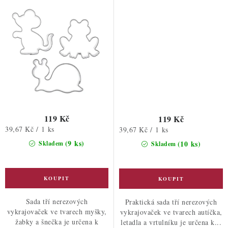
119 Kč
119 Kč
Měrná
39,67 Kč / 1 ks
Měrná
39,67 Kč / 1 ks
cena:
cena:
(9 ks)
(10 ks)
Skladem
Skladem
Sada tří nerezových
Praktická sada tří nerezových
vykrajovaček ve tvarech myšky,
vykrajovaček ve tvarech autíčka,
žabky a šnečka je určena k
letadla a vrtulníku je určena k...