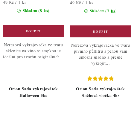
Měrná
49 Kč / 1 ks
Měrná
49 Kč / 1 ks
cena:
cena:
(8 ks)
(7 ks)
Skladem
Skladem
Nerezová vykrajovačka ve tvaru
Nerezová vykrajovačka ve tvaru
sklenice na víno se stopkou je
pivního půllitru s pěnou vám
ideální pro tvorbu originálních...
umožní snadno a přesně
vykrojit...
Orion Sada vykrajovátek
Orion Sada vykrajovátek
Halloween 5ks
Sněhová vločka 4ks