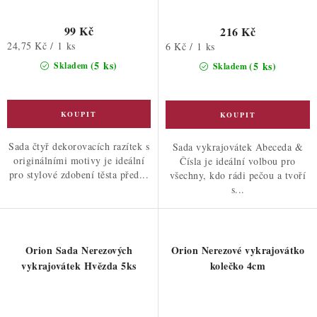
99 Kč
216 Kč
Měrná
24,75 Kč / 1 ks
Měrná
6 Kč / 1 ks
cena:
cena:
(5 ks)
(5 ks)
Skladem
Skladem
Sada čtyř dekorovacích razítek s
Sada vykrajovátek Abeceda &
originálními motivy je ideální
Čísla je ideální volbou pro
pro stylové zdobení těsta před...
všechny, kdo rádi pečou a tvoří
s...
Orion Sada Nerezových
Orion Nerezové vykrajovátko
vykrajovátek Hvězda 5ks
kolečko 4cm