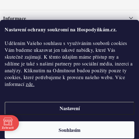
Z
á
Informace
p
a
Nastavení ochrany soukromí na Hospodyňkám.cz.
Nepřevzetí zásilky na dobírku
O nás
t
Obchodní podmínky
Udělením Vašeho souhlasu s využíváním souborů cookies
í
Historie
O nákupu
Vám budeme ukazovat jen takové nabídky, které Vás
Hodnocení obchodu
skutečně zajímají. K těmto údajům máme přístup my a
Kontakty
Reklamace a vratky
sdílíme je také s našimi partnery pro sociální média, inzerci a
Blog
analýzy. Kliknutím na Odmítnout budou použity pouze ty
cookies, které potřebujeme k provozu našeho webu. Více
Moje objednávka
Výdejní místa
informací
zde.
Podmínky ochrany osobních údajů
Cookies
Nastavení
Vydělávejte s námi
Copyright 2026
Hospodyňkám.cz
. Všechna práva vyhrazena.
Upravit nastavení
cookies
Velkoobchod
Zobrazit
Souhlasím
Vytvořil Shoptet