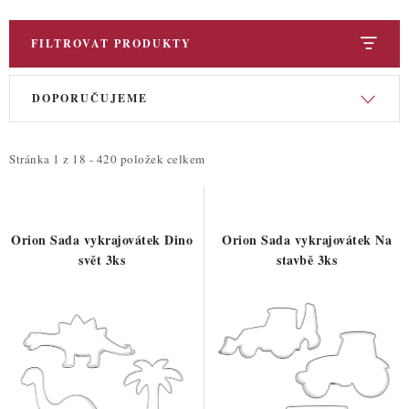
FILTROVAT PRODUKTY
V
Ř
DOPORUČUJEME
ý
a
p
z
i
e
Stránka
1
z
18
-
420
položek celkem
s
n
p
í
r
p
Orion Sada vykrajovátek Dino
Orion Sada vykrajovátek Na
o
r
svět 3ks
stavbě 3ks
d
o
u
d
k
u
t
k
ů
t