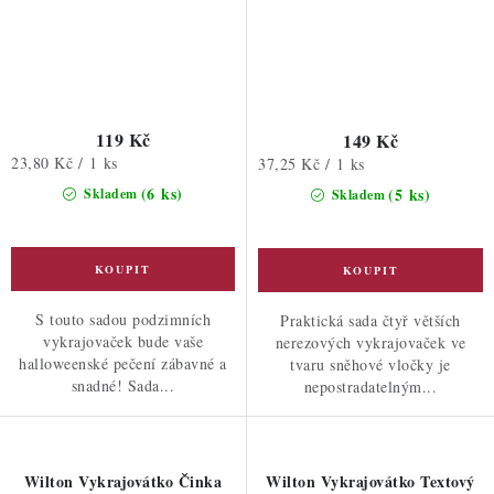
119 Kč
149 Kč
Měrná
23,80 Kč / 1 ks
Měrná
37,25 Kč / 1 ks
cena:
cena:
(6 ks)
(5 ks)
Skladem
Skladem
S touto sadou podzimních
Praktická sada čtyř větších
vykrajovaček bude vaše
nerezových vykrajovaček ve
halloweenské pečení zábavné a
tvaru sněhové vločky je
snadné! Sada...
nepostradatelným...
Wilton Vykrajovátko Činka
Wilton Vykrajovátko Textový