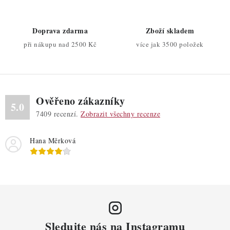
í
v
ý
Doprava zdarma
Zboží skladem
p
při nákupu nad 2500 Kč
více jak 3500 položek
i
s
u
Ověřeno zákazníky
5.0
7409
recenzí.
Zobrazit všechny recenze
Hana Měrková
Sledujte nás na Instagramu