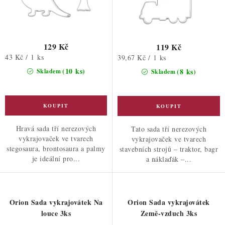
ů
129 Kč
119 Kč
Měrná
43 Kč / 1 ks
Měrná
39,67 Kč / 1 ks
cena:
cena:
(10 ks)
(8 ks)
Skladem
Skladem
Hravá sada tří nerezových
Tato sada tří nerezových
vykrajovaček ve tvarech
vykrajovaček ve tvarech
stegosaura, brontosaura a palmy
stavebních strojů – traktor, bagr
je ideální pro...
a náklaďák –...
Orion Sada vykrajovátek Na
Orion Sada vykrajovátek
louce 3ks
Země-vzduch 3ks