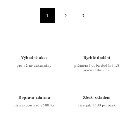
l
á
S
d
1
7
t
a
r
c
á
n
í
k
p
o
r
Výhodné akce
Rychlé dodání
v
v
pro věrné zákazníky
průměrná doba dodání 1,8
á
k
pracovního dne.
n
y
í
v
ý
Doprava zdarma
Zboží skladem
p
při nákupu nad 2500 Kč
více jak 3500 položek
i
s
u