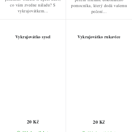
co vám zvedne náladu? S
pomocníka, který dodá vašemu
vykrajovátkem...
pečení...
Vykrajovátko sysel
Vykrajovátko rukavice
20 Kč
20 Kč