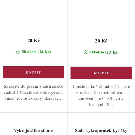
20 Kč
20 Kč
(14 ks)
(13 ks)
Skladem
Skladem
Skákejte do pečení s australskou
Upečte si kočičí radost! Chcete
radostí! Chcete do svého pečení
si upéct něco roztomilého a
vnést trochu exotiky, skákavé...
zároveň si užít zábavu v
kuchyni? S...
Vykrajovátko slunce
Sada vykrajovátek kytičky