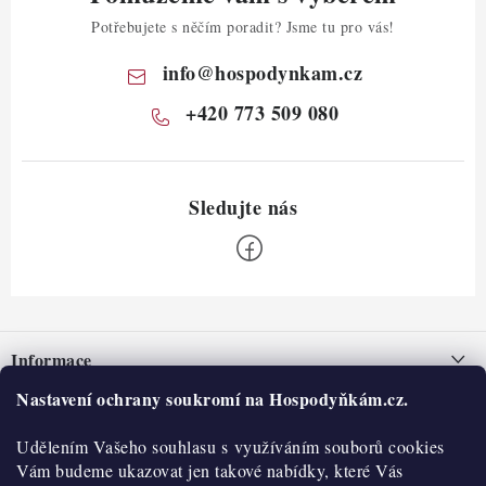
Potřebujete s něčím poradit? Jsme tu pro vás!
info
@
hospodynkam.cz
+420 773 509 080
Z
á
Informace
p
a
Nastavení ochrany soukromí na Hospodyňkám.cz.
Nepřevzetí zásilky na dobírku
O nás
t
Obchodní podmínky
Udělením Vašeho souhlasu s využíváním souborů cookies
í
Historie
O nákupu
Vám budeme ukazovat jen takové nabídky, které Vás
Hodnocení obchodu