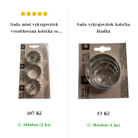
ZDRAVÉ PEČENÍ
o
r
d
o
DÁRKOVÉ POUKAZY
u
d
Sada mini vykrajovátek
Sada vykrajovátek kolečka
k
u
vroubkovaná kolečka se
hladká
TÉMATICKÉ PRODUKTY
t
k
středem
ů
t
PROFI BALENÍ
ů
NOVÉ ZBOŽÍ
ZNAČKY
Nepřevzetí zásilky na dobírku
Obchodní podmínky
Hodnocení obchodu
Blog
Moje objednávka
107 Kč
53 Kč
Podmínky ochrany osobních údajů
(2 ks)
(1 ks)
Skladem
Skladem