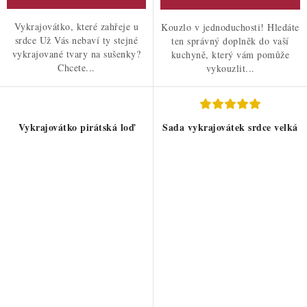
Vykrajovátko, které zahřeje u
Kouzlo v jednoduchosti! Hledáte
srdce Už Vás nebaví ty stejné
ten správný doplněk do vaší
vykrajované tvary na sušenky?
kuchyně, který vám pomůže
Chcete...
vykouzlit...
Vykrajovátko pirátská loď
Sada vykrajovátek srdce velká