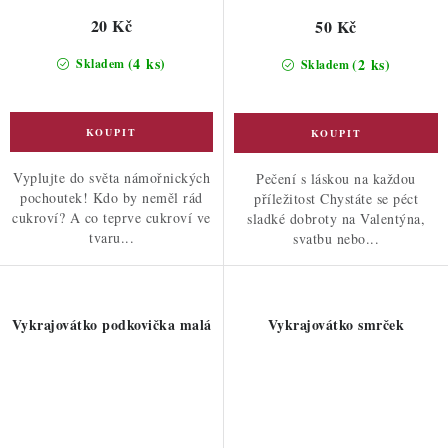
20 Kč
50 Kč
(4 ks)
(2 ks)
Skladem
Skladem
Vyplujte do světa námořnických
Pečení s láskou na každou
pochoutek! Kdo by neměl rád
příležitost Chystáte se péct
cukroví? A co teprve cukroví ve
sladké dobroty na Valentýna,
tvaru...
svatbu nebo...
Vykrajovátko podkovička malá
Vykrajovátko smrček