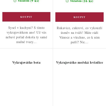
(9 ks)
(16 ks)
Skladem
Skladem
Sysel v kuchyni? S tímto
Rukavice, cukroví, co vykouzlí
vykrajovátkem ano! Už vás
úsměv na tváři! Máte rádi
nebaví pořád dokola ty samé
Vánoce a všechno, co k nim
nudné tvary...
patří? Nic...
Vykrajovátko bota
Vykrajovátko mořská hvězdice