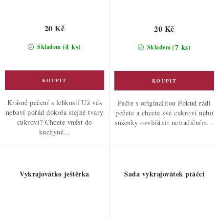
20 Kč
20 Kč
(4 ks)
(7 ks)
Skladem
Skladem
Krásné pečení s lehkostí Už vás
Pečte s originalitou Pokud rádi
nebaví pořád dokola stejné tvary
pečete a chcete své cukroví nebo
cukroví? Chcete vnést do
sušenky ozvláštnit netradičním...
kuchyně...
Vykrajovátko ještěrka
Sada vykrajovátek ptáčci