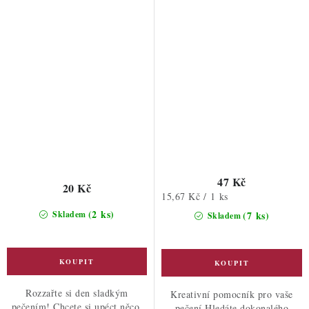
47 Kč
20 Kč
Měrná
15,67 Kč / 1 ks
cena:
(2 ks)
Skladem
(7 ks)
Skladem
Rozzařte si den sladkým
Kreativní pomocník pro vaše
pečením! Chcete si upéct něco,
pečení Hledáte dokonalého