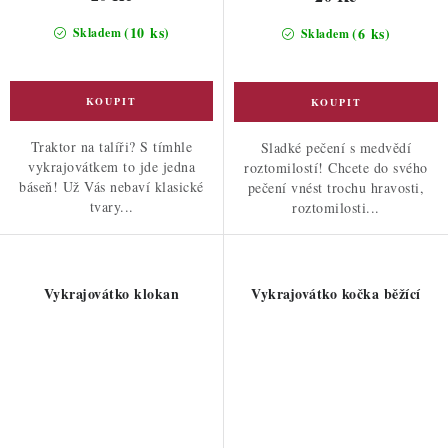
(10 ks)
(6 ks)
Skladem
Skladem
Traktor na talíři? S tímhle
Sladké pečení s medvědí
vykrajovátkem to jde jedna
roztomilostí! Chcete do svého
báseň! Už Vás nebaví klasické
pečení vnést trochu hravosti,
tvary...
roztomilosti...
Vykrajovátko klokan
Vykrajovátko kočka běžící