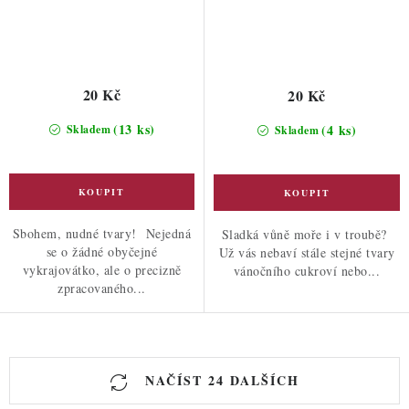
20 Kč
20 Kč
(13 ks)
(4 ks)
Skladem
Skladem
Sbohem, nudné tvary! Nejedná
Sladká vůně moře i v troubě?
se o žádné obyčejné
Už vás nebaví stále stejné tvary
vykrajovátko, ale o precizně
vánočního cukroví nebo...
zpracovaného...
O
NAČÍST 24 DALŠÍCH
v