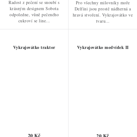
Radost z pečení se snoubí s
Pro všechny milovníky moře
krásným designem Sobota
Delfíni jsou prostě nádherná a
odpoledne, vůně pečeného
hravá stvoření. Vykrajovátko ve
cukroví se line...
tvaru...
Vykrajovátko traktor
Vykrajovátko medvídek II
20 Kč
20 Kč