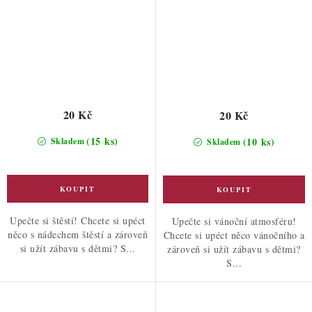
20 Kč
20 Kč
(15 ks)
(10 ks)
Skladem
Skladem
Upečte si štěstí! Chcete si upéct
Upečte si vánoční atmosféru!
něco s nádechem štěstí a zároveň
Chcete si upéct něco vánočního a
si užít zábavu s dětmi? S...
zároveň si užít zábavu s dětmi?
S...