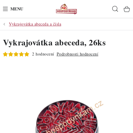
Přejít
Hleda
na
obsah
Vykrajovátka abeceda a čísla
POTŘEBY
Vykrajovátka abeceda, 26ks
POMŮCKY
2 hodnocení
Podrobnosti hodnocení
SUROVINY
DEKORACE
PRO OSLAVY
DO KUCHYNĚ
POCHUTINY