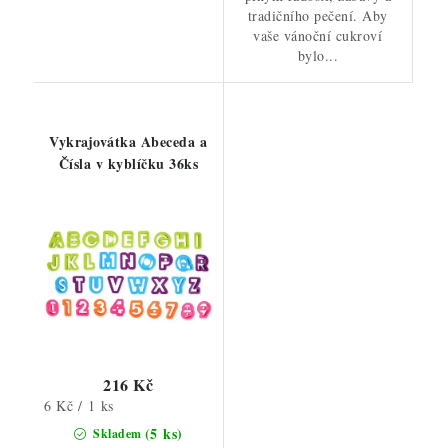
tradičního pečení. Aby
vaše vánoční cukroví
bylo...
Vykrajovátka Abeceda a
Čísla v kyblíčku 36ks
216 Kč
Měrná
6 Kč / 1 ks
cena:
(5 ks)
Skladem