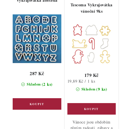
Vykrajovátka abeceda
Tescoma Vykrajovátka
vánoční 9ks
287 Kč
179 Kč
Měrná
19,89 Kč / 1 ks
(2 ks)
Skladem
cena:
(9 ks)
Skladem
Vánoce jsou obdobím
plným radosti, zábavy a