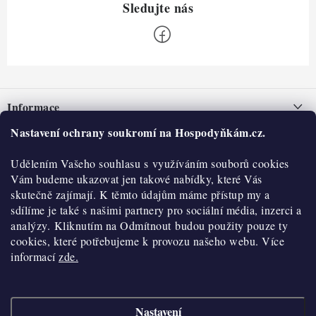
Z
á
Informace
p
a
Nastavení ochrany soukromí na Hospodyňkám.cz.
Nepřevzetí zásilky na dobírku
O nás
t
Obchodní podmínky
Udělením Vašeho souhlasu s využíváním souborů cookies
í
Historie
O nákupu
Vám budeme ukazovat jen takové nabídky, které Vás
Hodnocení obchodu
skutečně zajímají. K těmto údajům máme přístup my a
Kontakty
Reklamace a vratky
sdílíme je také s našimi partnery pro sociální média, inzerci a
Blog
analýzy. Kliknutím na Odmítnout budou použity pouze ty
cookies, které potřebujeme k provozu našeho webu. Více
Moje objednávka
Výdejní místa
informací
zde.
Podmínky ochrany osobních údajů
Cookies
Nastavení
Vydělávejte s námi