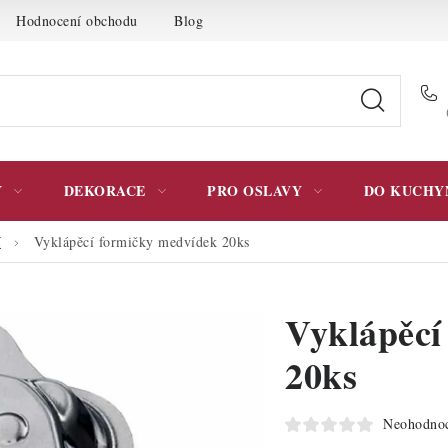
Hodnocení obchodu
Blog
Moje objednávka
Podmínky 
Y
DEKORACE
PRO OSLAVY
DO KUCHY
í
Vyklápěcí formičky medvídek 20ks
Vyklápěcí
20ks
Neohodno