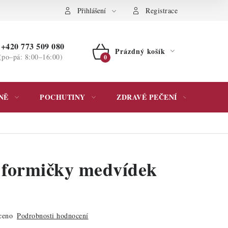
ochrany osobních údajů
Přihlášení
Registrace
+420 773 509 080
Prázdný košík
(po–pá: 8:00–16:00)
NÁKUPNÍ
KOŠÍK
NĚ
POCHUTINY
ZDRAVÉ PEČENÍ
DÁR
 formičky medvídek
ceno
Podrobnosti hodnocení