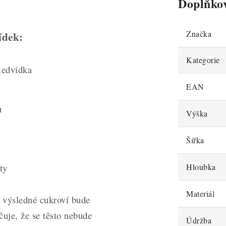
Doplňko
Značka
ídek:
Kategorie
medvídka
EAN
u
Výška
Šířka
ty
Hloubka
Materiál
a výsledné cukroví bude
uje, že se těsto nebude
Údržba