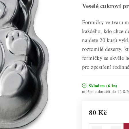
Veselé cukroví pr
Formičky ve tvaru 
každého, kdo chce do
najdete 20 kusů vykl
roztomilé dezerty, kt
formičky se skvěle h
pro zpestření rodinn
Skladem
(6 ks)
12.8.2
80 Kč
Měrná cena: