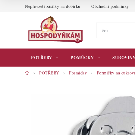
Přejít
Nepřevzetí zásilky na dobírku
Obchodní podmínky
na
obsah
POTŘEBY
POMŮCKY
SUROVIN
Domů
POTŘEBY
Formičky
Formičky na cukrov