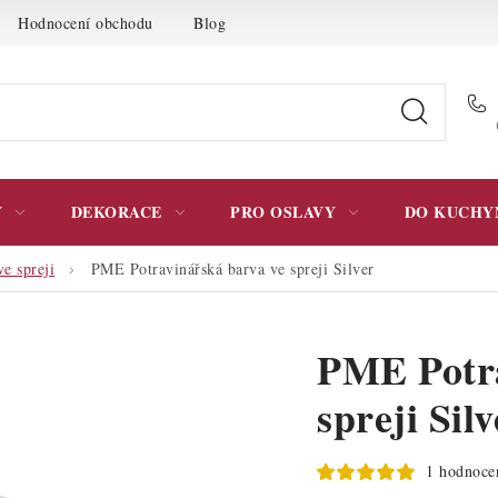
Hodnocení obchodu
Blog
Moje objednávka
Podmínky 
Y
DEKORACE
PRO OSLAVY
DO KUCHY
e spreji
PME Potravinářská barva ve spreji Silver
PME Potra
spreji Silv
1 hodnoce