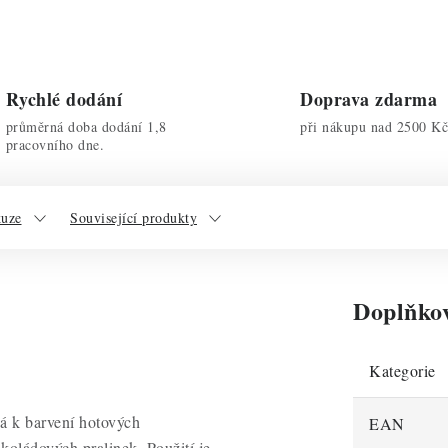
Rychlé dodání
Doprava zdarma
průměrná doba dodání 1,8
při nákupu nad 2500 Kč
pracovního dne.
kuze
Související produkty
Doplňko
Kategorie
ená k barvení hotových
EAN
koládových pralinek. Použití je