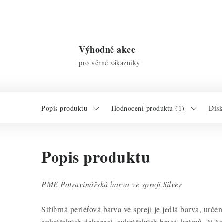
Výhodné akce
pro věrné zákazníky
Popis produktu
Hodnocení produktu (1)
Dis
Popis produktu
PME Potravinářská barva ve spreji Silver
Stříbrná perleťová barva ve spreji je jedlá barva, urč
cukrářských dekorací, cukrářských hmot, krémů, či čo