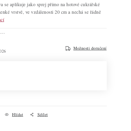
va se aplikuje jako sprej přímo na hotové cukrářské
tenké vrstvě, ve vzdálenosti 20 cm a nechá se řádně
cí
na…
Možnosti doručení
026
Hlídat
Sdílet