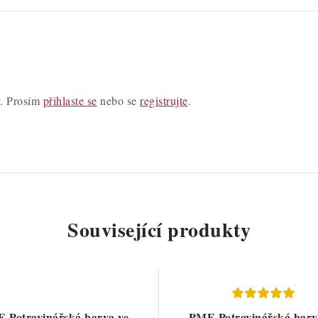
y. Prosím
přihlaste se
nebo se
registrujte
.
Související produkty
 Potravinářská barva ve
PME Potravinářská barv