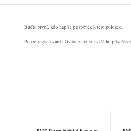
c
e
n
Buďte první, kdo napíše příspěvek k této položce.
í
Pouze registrovaní uživatelé mohou vkládat příspěvk
PME Potravinářská barva ve
PME