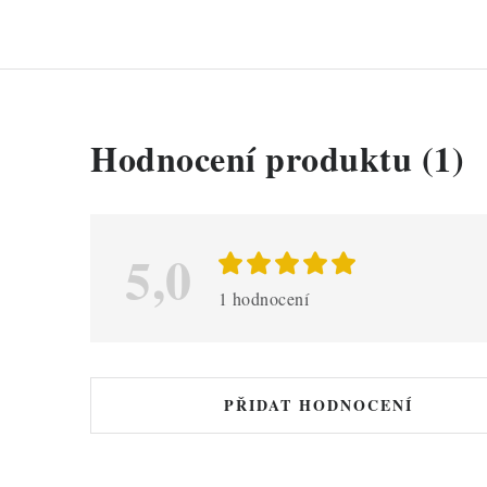
V
Hodnocení produktu (1)
ý
p
i
5,0
s
1 hodnocení
h
o
d
PŘIDAT HODNOCENÍ
n
o