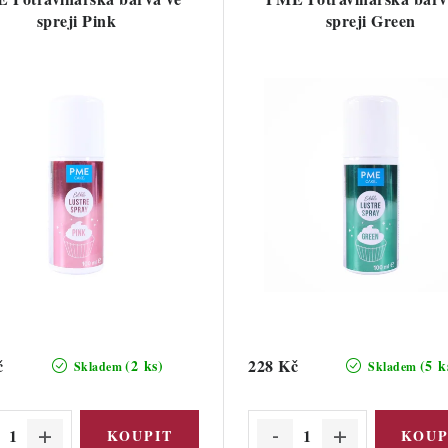
spreji Pink
spreji Green
č
228 Kč
(2 ks)
(5 k
Skladem
Skladem