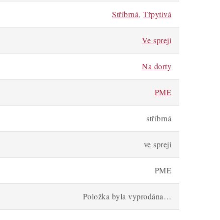
Stříbrná
,
Třpytivá
Ve spreji
Na dorty
PME
stříbrná
ve spreji
PME
Položka byla vyprodána…