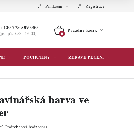
ochrany osobních údajů
Přihlášení
Registrace
+420 773 509 080
Prázdný košík
(po–pá: 8:00–16:00)
NÁKUPNÍ
KOŠÍK
NĚ
POCHUTINY
ZDRAVÉ PEČENÍ
DÁR
vinářská barva ve
er
ní
Podrobnosti hodnocení