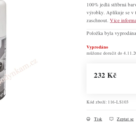
100% jedlá stříbrná bar
výrobky. Aplikuje se v 
zaschnout.
Více informa
Položka byla vyprodá
Vyprodáno
4.11.2
232 Kč
Měrná cena:
Kód zboží:
116-LS103
Tisk
Zeptat se