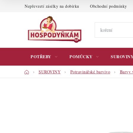
Přejít
Nepřevzetí zásilky na dobírku
Obchodní podmínky
na
obsah
POTŘEBY
POMŮCKY
SUROVIN
Domů
SUROVINY
Potravinářské barvivo
Barvy v