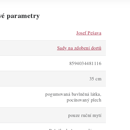
vé parametry
Josef Pešava
Sady na zdobení dortů
8594034481116
35 cm
pogumovaná bavlněná látka,
pocínovaný plech
pouze ruční mytí