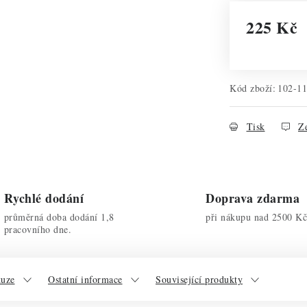
225 Kč
Měrná cena:
Kód zboží:
102-1
Tisk
Ze
Rychlé dodání
Doprava zdarma
průměrná doba dodání 1,8
při nákupu nad 2500 Kč
pracovního dne.
kuze
Ostatní informace
Související produkty