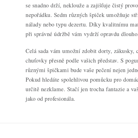
se snadno drží, neklouže a zajišťuje čistý prov
nepořádku. Sedm různých špiček umožňuje stří
nálady nebo typu dezertu. Díky kvalitnímu mat
při správné údržbě vám vydrží opravdu dlouho
Celá sada vám umožní zdobit dorty, zákusky, 
chuťovky přesně podle vašich představ. S po
různými špičkami bude vaše pečení nejen jednod
Pokud hledáte spolehlivou pomůcku pro domácí
určitě nezklame. Stačí jen trocha fantazie a v
jako od profesionála.