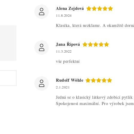
Alena Zejdová
11.8.2024
Klasika, která nezklame. A okamžitě doruče
Jana Řípová
11.3.2022
vše perfektní
Rudolf Wöhle
2.1.2021
Jedná se o klasický látkový zdobící pytlí
Spokojenost maximální. Pro výrobek jsem 