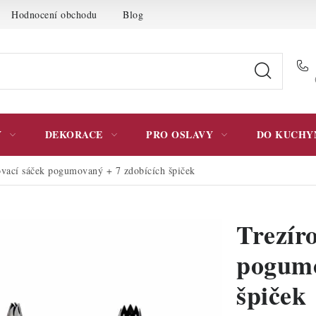
Hodnocení obchodu
Blog
Moje objednávka
Podmínky 
Y
DEKORACE
PRO OSLAVY
DO KUCHY
ovací sáček pogumovaný + 7 zdobících špiček
Trezír
pogumo
špiček