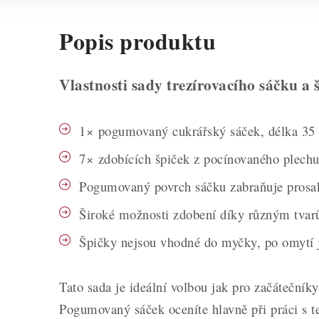
Popis produktu
Vlastnosti sady trezírovacího sáčku a 
1× pogumovaný cukrářský sáček, délka 35
7× zdobících špiček z pocínovaného plech
Pogumovaný povrch sáčku zabraňuje prosak
Široké možnosti zdobení díky různým tvar
Špičky nejsou vhodné do myčky, po omytí j
Tato sada je ideální volbou jak pro začátečníky
Pogumovaný sáček oceníte hlavně při práci s t