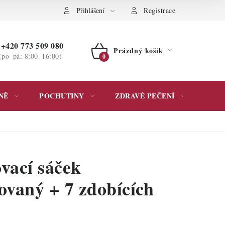
ochrany osobních údajů
Přihlášení
Registrace
+420 773 509 080
Prázdný košík
(po–pá: 8:00–16:00)
NÁKUPNÍ
KOŠÍK
NĚ
POCHUTINY
ZDRAVÉ PEČENÍ
DÁR
ovací sáček
vaný + 7 zdobících