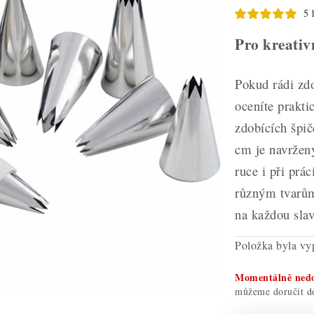
5 
Pro kreativ
Pokud rádi zdo
oceníte prakti
zdobících špi
cm je navržený
ruce i při prá
různým tvarům
na každou slav
Položka byla v
Momentálně ned