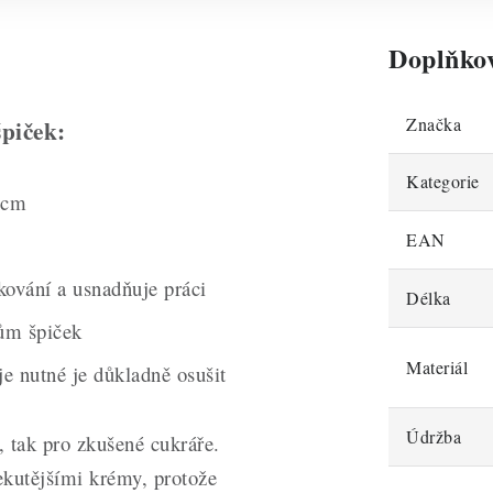
Doplňko
Značka
špiček:
Kategorie
 cm
EAN
u
ování a usnadňuje práci
Délka
ům špiček
Materiál
e nutné je důkladně osušit
Údržba
, tak pro zkušené cukráře.
ekutějšími krémy, protože