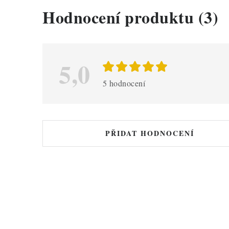
V
Hodnocení produktu (3)
ý
p
i
5,0
s
5 hodnocení
h
o
d
PŘIDAT HODNOCENÍ
n
o
c
e
n