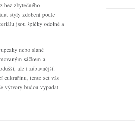
oz bez zbytečného
dat styly zdobení podle
eriálu jsou špičky odolné a
.
cupcaky nebo slané
gumovaným sáčkem a
ušší, ale i zábavnější.
 cukrařinu, tento set vás
aše výtvory budou vypadat