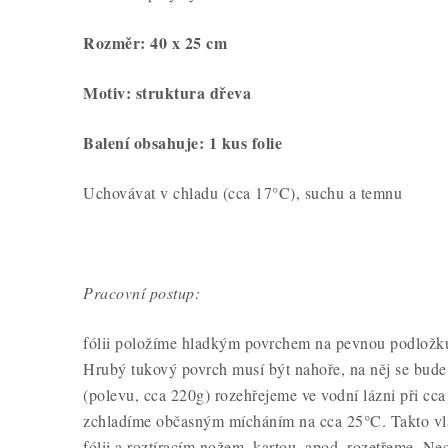
Rozměr: 40 x 25 cm
Motiv: struktura dřeva
Balení obsahuje: 1 kus folie
Uchovávat v chladu (cca 17°C), suchu a temnu
Pracovní postup:
fólii položíme hladkým povrchem na pevnou podložku 
Hrubý tukový povrch musí být nahoře, na něj se bud
(polevu, cca 220g) rozehřejeme ve vodní lázni při cc
zchladíme občasným mícháním na cca 25°C. Takto vl
fólii a roztíracím nožem, kartou, apod. rozetřeme. Ne