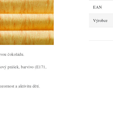
EAN
Výrobce
mavou čokoládu.
aový prášek, barvivo (E171,
ornost a aktivitu dětí.