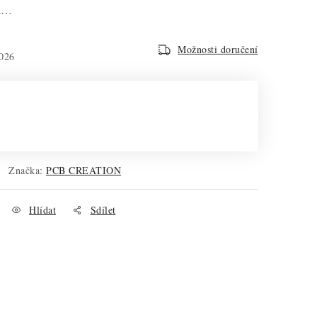
na…
Možnosti doručení
026
Značka:
PCB CREATION
Hlídat
Sdílet