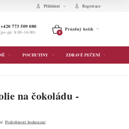
ochrany osobních údajů
Přihlášení
Registrace
+420 773 509 080
Prázdný košík
(po–pá: 8:00–16:00)
NÁKUPNÍ
KOŠÍK
NĚ
POCHUTINY
ZDRAVÉ PEČENÍ
DÁR
olie na čokoládu -
ní
Podrobnosti hodnocení