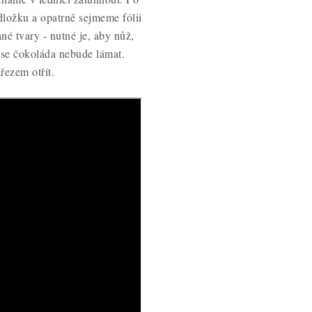
ložku a opatrně sejmeme fólii
é tvary - nutné je, aby nůž,
 se čokoláda nebude lámat.
ezem otřít.