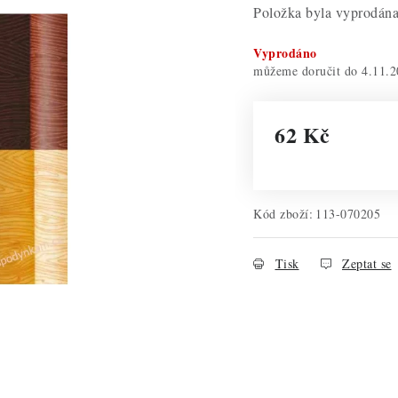
Položka byla vyprodá
Vyprodáno
4.11.2
62 Kč
Měrná cena:
Kód zboží:
113-070205
Tisk
Zeptat se