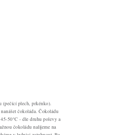
(pečící plech, prkénko).
e nanášet čokoláda. Čokoládu
a 45-50°C - dle druhu polevy a
ažnou čokoládu nalijeme na
cháme v lednici zatuhnout. Po