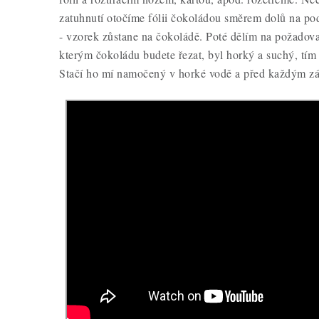
zatuhnutí otočíme fólii čokoládou směrem dolů na pod
- vzorek zůstane na čokoládě. Poté dělím na požadovan
kterým čokoládu budete řezat, byl horký a suchý, tím
Stačí ho mí namočený v horké vodě a před každým zář