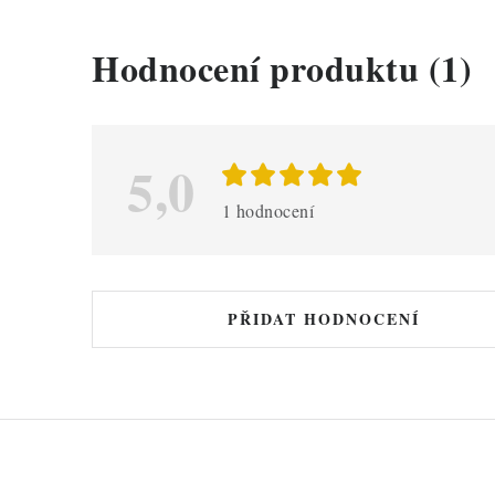
V
Hodnocení produktu (1)
ý
p
i
5,0
s
1 hodnocení
h
o
d
PŘIDAT HODNOCENÍ
n
o
c
e