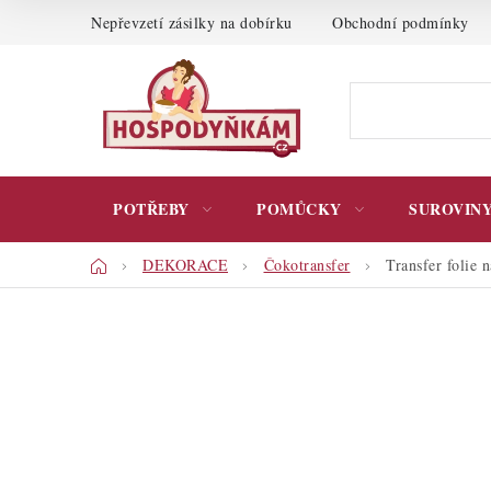
Přejít
Nepřevzetí zásilky na dobírku
Obchodní podmínky
na
obsah
POTŘEBY
POMŮCKY
SUROVIN
Domů
DEKORACE
Čokotransfer
Transfer folie 