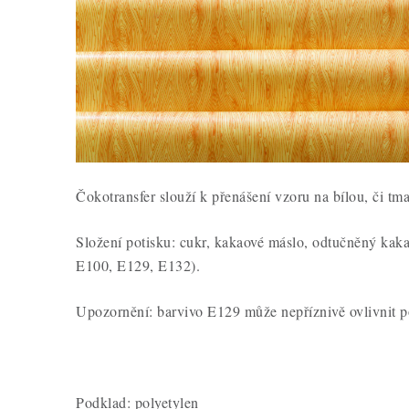
Čokotransfer slouží k přenášení vzoru na bílou, či t
Složení potisku: cukr, kakaové máslo, odtučněný kak
E100, E129, E132).
Upozornění: barvivo E129 může nepříznivě ovlivnit poz
Podklad: polyetylen