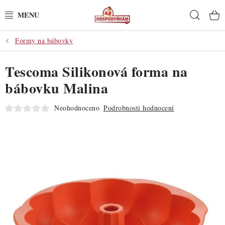
Přejít
Hleda
na
obsah
Formy na bábovky
POTŘEBY
Tescoma Silikonová forma na
POMŮCKY
bábovku Malina
SUROVINY
Neohodnoceno
Podrobnosti hodnocení
DEKORACE
PRO OSLAVY
DO KUCHYNĚ
POCHUTINY