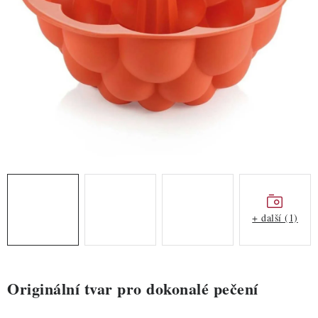
ZDRAVÉ PEČENÍ
DÁRKOVÉ POUKAZY
TÉMATICKÉ PRODUKTY
PROFI BALENÍ
NOVÉ ZBOŽÍ
ZNAČKY
+ další (1)
Nepřevzetí zásilky na dobírku
Obchodní podmínky
Hodnocení obchodu
Blog
Moje objednávka
Podmínky ochrany osobních údajů
Originální tvar pro dokonalé pečení