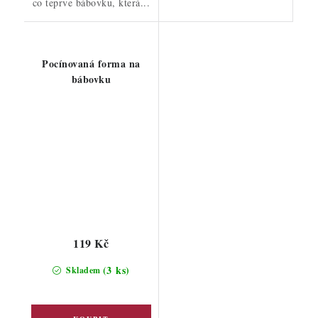
co teprve bábovku, která...
Pocínovaná forma na
bábovku
119 Kč
(3 ks)
Skladem