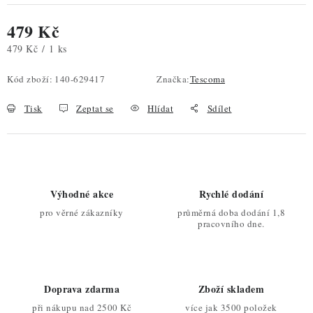
479 Kč
Měrná cena:
479 Kč / 1 ks
Kód zboží:
140-629417
Značka:
Tescoma
Tisk
Zeptat se
Hlídat
Sdílet
Výhodné akce
Rychlé dodání
pro věrné zákazníky
průměrná doba dodání 1,8
pracovního dne.
Doprava zdarma
Zboží skladem
při nákupu nad 2500 Kč
více jak 3500 položek