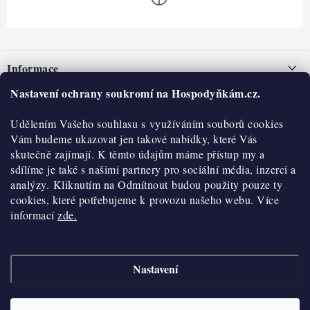
Z
á
Informace
p
a
Nastavení ochrany soukromí na Hospodyňkám.cz.
Nepřevzetí zásilky na dobírku
O nás
t
Obchodní podmínky
Udělením Vašeho souhlasu s využíváním souborů cookies
í
Historie
O nákupu
Vám budeme ukazovat jen takové nabídky, které Vás
Hodnocení obchodu
skutečně zajímají. K těmto údajům máme přístup my a
Kontakty
Reklamace a vratky
sdílíme je také s našimi partnery pro sociální média, inzerci a
Blog
analýzy. Kliknutím na Odmítnout budou použity pouze ty
cookies, které potřebujeme k provozu našeho webu. Více
Moje objednávka
Výdejní místa
informací
zde.
Podmínky ochrany osobních údajů
Cookies
Nastavení
Vydělávejte s námi
Copyright 2026
Hospodyňkám.cz
. Všechna práva vyhrazena.
Upravit nastavení
cookies
Velkoobchod