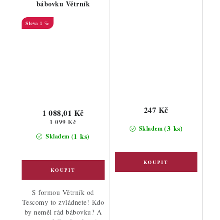
bábovku Větrník
1 %
247 Kč
1 088,01 Kč
1 099 Kč
(3 ks)
Skladem
(1 ks)
Skladem
S formou Větrník od
Tescomy to zvládnete! Kdo
by neměl rád bábovku? A