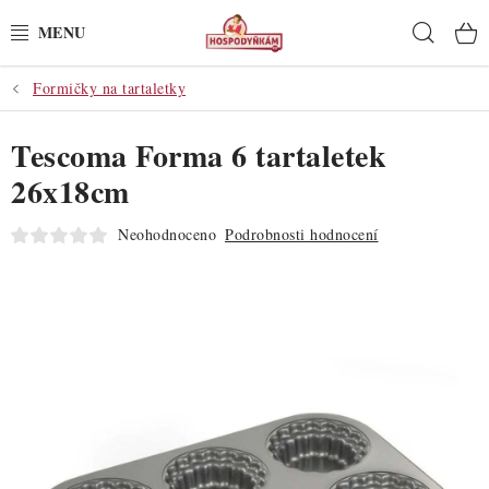
Přejít
Hleda
na
obsah
Formičky na tartaletky
POTŘEBY
Tescoma Forma 6 tartaletek
POMŮCKY
26x18cm
SUROVINY
Neohodnoceno
Podrobnosti hodnocení
DEKORACE
PRO OSLAVY
DO KUCHYNĚ
POCHUTINY