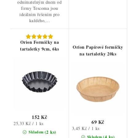
odnímatelným dnem od
firmy Tescoma jsou
ideálním řešením pro
každého,...
Orion Formičky na
Orion Papírové formičky
tartaletky 9cm, 6ks
na tartaletky 20ks
152 Kč
69 Kč
Měrná
25,33 Kč / 1 ks
Měrná
3,45 Kč / 1 ks
cena:
(2 ks)
Skladem
cena:
(4 ks)
Skladem