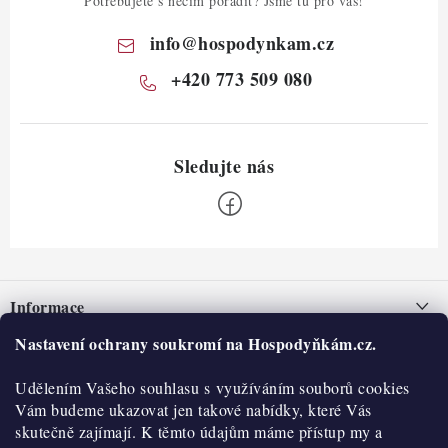
Potřebujete s něčím poradit? Jsme tu pro vás!
info
@
hospodynkam.cz
+420 773 509 080
Z
á
Informace
p
a
Nastavení ochrany soukromí na Hospodyňkám.cz.
Nepřevzetí zásilky na dobírku
O nás
t
Obchodní podmínky
Udělením Vašeho souhlasu s využíváním souborů cookies
í
Historie
O nákupu
Vám budeme ukazovat jen takové nabídky, které Vás
Hodnocení obchodu
skutečně zajímají. K těmto údajům máme přístup my a
Kontakty
Reklamace a vratky