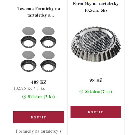
Formičky na tartaletky
Tescoma Formičky na
10,5cm, 5ks
tartaletky s
odnímatelným dnem 4ks
98 Kč
409 Kč
Měrná
102,25 Kč / 1 ks
(7 ks)
Skladem
cena:
(2 ks)
Skladem
Formičky na tartaletky s