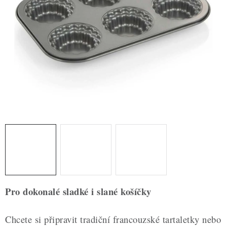
ZDRAVÉ PEČENÍ
DÁRKOVÉ POUKAZY
TÉMATICKÉ PRODUKTY
PROFI BALENÍ
NOVÉ ZBOŽÍ
ZNAČKY
Nepřevzetí zásilky na dobírku
Obchodní podmínky
Hodnocení obchodu
Blog
Moje objednávka
Pro dokonalé sladké i slané košíčky
Podmínky ochrany osobních údajů
Chcete si připravit tradiční francouzské tartaletky nebo