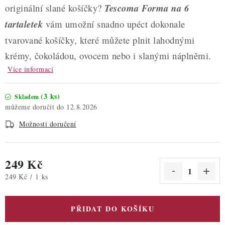
originální slané košíčky?
Tescoma Forma na 6
tartaletek
vám umožní snadno upéct dokonale
tvarované košíčky, které můžete plnit lahodnými
krémy, čokoládou, ovocem nebo i slanými náplněmi.
Více informací
(3 ks)
Skladem
12.8.2026
Možnosti doručení
249 Kč
Měrná cena:
249 Kč / 1 ks
PŘIDAT DO KOŠÍKU