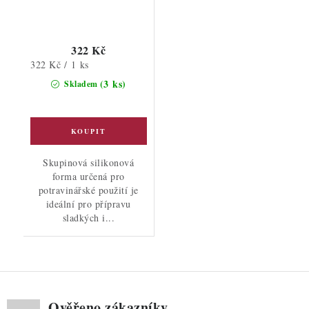
322 Kč
Měrná
322 Kč / 1 ks
cena:
(3 ks)
Skladem
Skupinová silikonová
forma určená pro
potravinářské použití je
ideální pro přípravu
sladkých i...
Ověřeno zákazníky