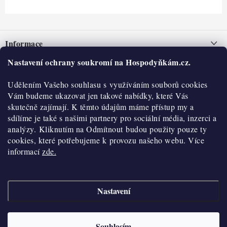
Z
á
Informace
p
a
Nastavení ochrany soukromí na Hospodyňkám.cz.
Nepřevzetí zásilky na dobírku
O nás
t
Obchodní podmínky
Udělením Vašeho souhlasu s využíváním souborů cookies
í
Historie
O nákupu
Vám budeme ukazovat jen takové nabídky, které Vás
Hodnocení obchodu
skutečně zajímají. K těmto údajům máme přístup my a
Kontakty
Reklamace a vratky
sdílíme je také s našimi partnery pro sociální média, inzerci a
Blog
analýzy. Kliknutím na Odmítnout budou použity pouze ty
cookies, které potřebujeme k provozu našeho webu. Více
Moje objednávka
Výdejní místa
informací
zde.
Podmínky ochrany osobních údajů
Cookies
Nastavení
Vydělávejte s námi
Copyright 2026
Hospodyňkám.cz
. Všechna práva vyhrazena.
Upravit nastavení
cookies
Velkoobchod
Souhlasím
Vytvořil Shoptet