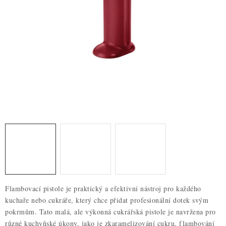
ZDRAVÉ PEČENÍ
DÁRKOVÉ POUKAZY
TÉMATICKÉ PRODUKTY
PROFI BALENÍ
NOVÉ ZBOŽÍ
ZNAČKY
Nepřevzetí zásilky na dobírku
Obchodní podmínky
Hodnocení obchodu
Blog
Moje objednávka
Flambovací pistole je praktický a efektivní nástroj pro každého
Podmínky ochrany osobních údajů
kuchaře nebo cukráře, který chce přidat profesionální dotek svým
pokrmům. Tato malá, ale výkonná cukrářská pistole je navržena pro
různé kuchyňské úkony, jako je zkaramelizování cukru, flambování