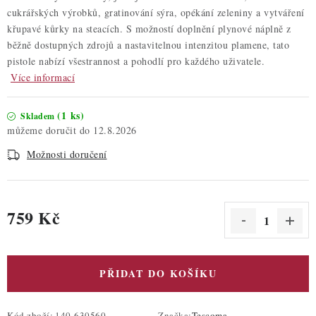
cukrářských výrobků, gratinování sýra, opékání zeleniny a vytváření
křupavé kůrky na steacích. S možností doplnění plynové náplně z
běžně dostupných zdrojů a nastavitelnou intenzitou plamene, tato
pistole nabízí všestrannost a pohodlí pro každého uživatele.
Více informací
(1 ks)
Skladem
12.8.2026
Možnosti doručení
759 Kč
Měrná cena:
PŘIDAT DO KOŠÍKU
Kód zboží:
140-630560
Značka:
Tescoma