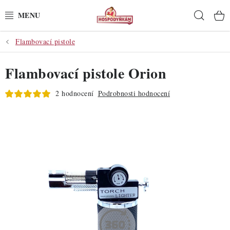
Přejít
Hleda
na
obsah
Flambovací pistole
POTŘEBY
Flambovací pistole Orion
POMŮCKY
2 hodnocení
Podrobnosti hodnocení
SUROVINY
DEKORACE
PRO OSLAVY
DO KUCHYNĚ
POCHUTINY