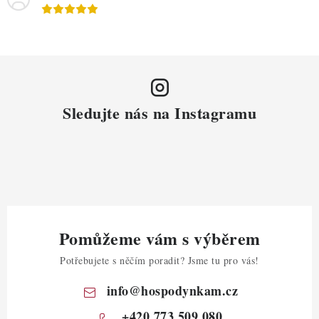
Sledujte nás na Instagramu
Pomůžeme vám s výběrem
Potřebujete s něčím poradit? Jsme tu pro vás!
info
@
hospodynkam.cz
+420 773 509 080