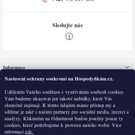
Z
á
Informace
p
a
Nastavení ochrany soukromí na Hospodyňkám.cz.
Nepřevzetí zásilky na dobírku
O nás
t
Obchodní podmínky
Udělením Vašeho souhlasu s využíváním souborů cookies
í
Historie
O nákupu
Vám budeme ukazovat jen takové nabídky, které Vás
Hodnocení obchodu
skutečně zajímají. K těmto údajům máme přístup my a
Kontakty
Reklamace a vratky
sdílíme je také s našimi partnery pro sociální média, inzerci a
Blog
analýzy. Kliknutím na Odmítnout budou použity pouze ty
cookies, které potřebujeme k provozu našeho webu. Více
Moje objednávka
Výdejní místa
informací
zde.