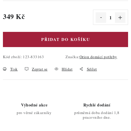
349 Kč
Měrná cena:
PŘIDAT DO KOŠÍKU
Kód zboží:
123-833163
Značka:
Orion domácí potřeby
Tisk
Zeptat se
Hlídat
Sdílet
Výhodné akce
Rychlé dodání
pro věrné zákazníky
průměrná doba dodání 1,8
pracovního dne.