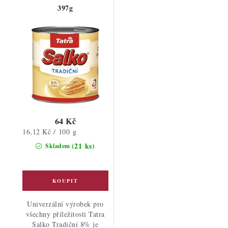
397g
64 Kč
Měrná
16,12 Kč / 100 g
cena:
(21 ks)
Skladem
Univerzální výrobek pro
všechny příležitosti Tatra
Salko Tradiční 8% je