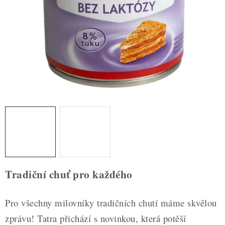
ZDRAVÉ PEČENÍ
DÁRKOVÉ POUKAZY
TÉMATICKÉ PRODUKTY
PROFI BALENÍ
NOVÉ ZBOŽÍ
ZNAČKY
Nepřevzetí zásilky na dobírku
Obchodní podmínky
Tradiční chuť pro každého
Hodnocení obchodu
Blog
Moje objednávka
Podmínky ochrany osobních údajů
Pro všechny milovníky tradičních chutí máme skvělou
zprávu! Tatra přichází s novinkou, která potěší