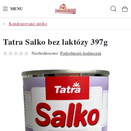
Přejít
Hleda
na
obsah
Kondenzované mléko
POTŘEBY
Tatra Salko bez laktózy 397g
POMŮCKY
Neohodnoceno
Podrobnosti hodnocení
SUROVINY
DEKORACE
PRO OSLAVY
DO KUCHYNĚ
POCHUTINY