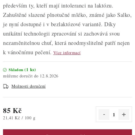
především ty, kteří mají intoleranci na laktózu.
Zahuštěné slazené plnotučné mléko, známé jako Salko,
je nyní dostupné i v bezlaktózové variantě. Díky
unikátní technologii zpracování si zachovává svou
nezaměnitelnou chuť, která neodmyslitelně patří nejen
k vánočnímu pečení.
Více informací
(1 ks)
Skladem
12.8.2026
Možnosti doručení
85 Kč
Měrná cena:
21,41 Kč / 100 g