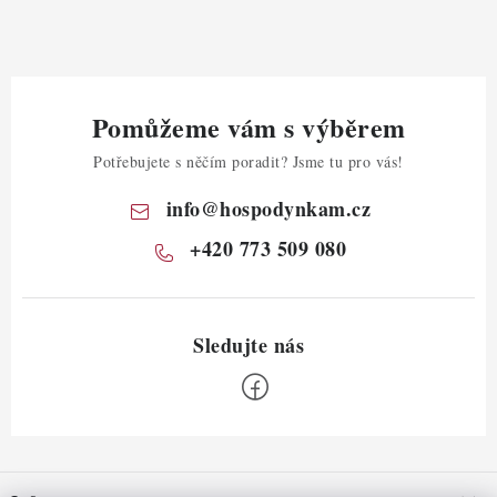
Pomůžeme vám s výběrem
Potřebujete s něčím poradit? Jsme tu pro vás!
info
@
hospodynkam.cz
+420 773 509 080
Z
á