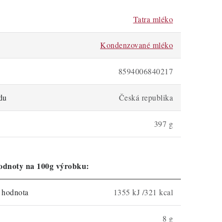
Tatra mléko
Kondenzované mléko
8594006840217
du
Česká republika
397 g
odnoty na 100g výrobku:
á hodnota
1355 kJ /321 kcal
8 g