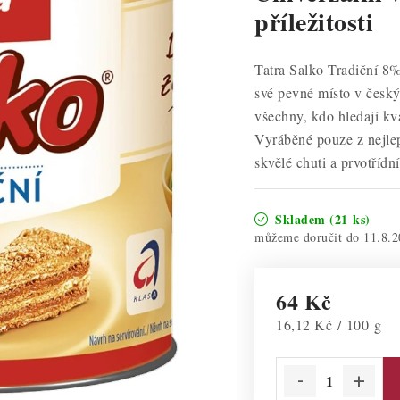
příležitosti
Tatra Salko Tradiční 8%
své pevné místo v český
všechny, kdo hledají kva
Vyráběné pouze z nejlep
skvělé chuti a prvotřídní
Skladem
(21 ks)
11.8.2
64 Kč
Měrná cena:
16,12 Kč / 100 g