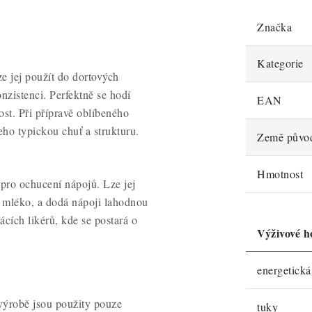
Značka
Kategorie
ze jej použít do dortových
zistenci. Perfektně se hodí
EAN
st. Při přípravě oblíbeného
eho typickou chuť a strukturu.
Země půvo
Hmotnost
pro ochucení nápojů. Lze jej
 a mléko, a dodá nápoji lahodnou
cích likérů, kde se postará o
Výživové h
energetick
 výrobě jsou použity pouze
tuky