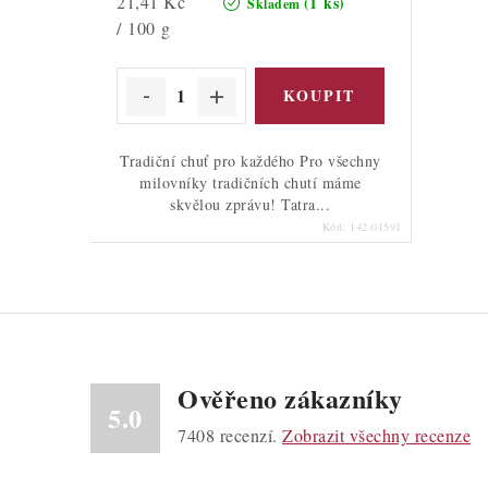
Měrná
21,41 Kč
(1 ks)
Skladem
cena:
/ 100 g
Tradiční chuť pro každého Pro všechny
milovníky tradičních chutí máme
skvělou zprávu! Tatra...
Kód:
142-01591
Ověřeno zákazníky
5.0
7408
recenzí.
Zobrazit všechny recenze