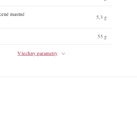
ycené mastné
5,3 g
55 g
Všechny parametry