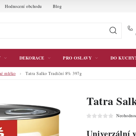
Hodnocení obchodu
Blog
Moje objednávka
Podmínky 
Y
DEKORACE
PRO OSLAVY
DO KUCHY
né mléko
Tatra Salko Tradiční 8% 397g
Tatra Sal
Neohodno
Univerzální 