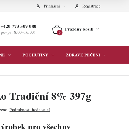
ochrany osobních údajů
Přihlášení
Registrace
+420 773 509 080
Prázdný košík
(po–pá: 8:00–16:00)
NÁKUPNÍ
KOŠÍK
NĚ
POCHUTINY
ZDRAVÉ PEČENÍ
DÁR
ko Tradiční 8% 397g
ceno
Podrobnosti hodnocení
výrobek pro všechny