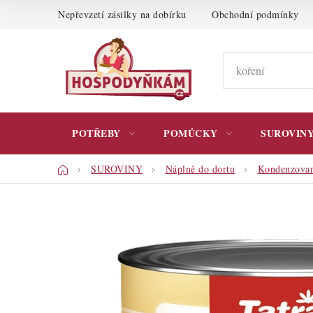
Přejít
Nepřevzetí zásilky na dobírku
Obchodní podmínky
na
obsah
POTŘEBY
POMŮCKY
SUROVIN
Domů
SUROVINY
Náplně do dortu
Kondenzova