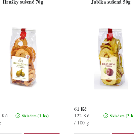
Hrušky sušené 70g
Jablka sušená 50g
61 Kč
Měrná
6 Kč
122 Kč
(1 ks)
(2 k
Skladem
Skladem
cena:
g
/ 100 g