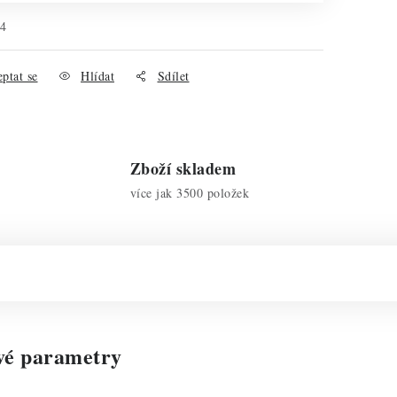
34
ptat se
Hlídat
Sdílet
Zboží skladem
více jak 3500 položek
vé parametry