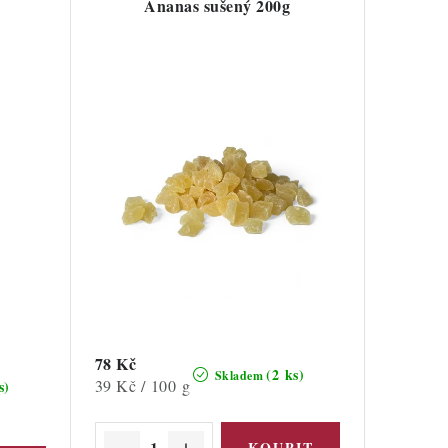
Ananas sušený 200g
78 Kč
(2 ks)
Skladem
Měrná
39 Kč / 100 g
s)
cena: