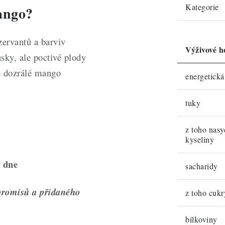
Kategorie
mango?
ervantů a barviv
Výživové h
sky, ale poctivé plody
ě dozrálé mango
energetick
tuky
z toho nas
kyseliny
 dne
sacharidy
romisů a přidaného
z toho cukr
bílkoviny