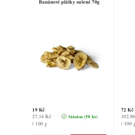
Banánové plátky sušené 70g
19 Kč
72 Kč
Měrná
Měrná
27,14 Kč
102,8
(50 ks)
Skladem
cena:
cena:
/ 100 g
/ 100 