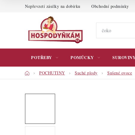
Přejít
Nepřevzetí zásilky na dobírku
Obchodní podmínky
na
obsah
POTŘEBY
POMŮCKY
SUROVIN
Domů
POCHUTINY
Suché plody
Sušené ovoce