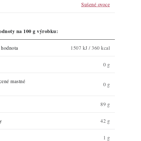
Sušené ovoce
odnoty na 100 g výrobku:
á hodnota
1507 kJ / 360 kcal
0 g
ycené mastné
0 g
89 g
y
42 g
1 g