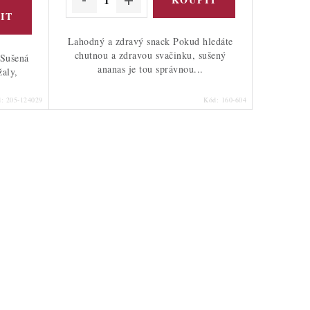
Lahodný a zdravý snack Pokud hledáte
chutnou a zdravou svačinku, sušený
 Sušená
ananas je tou správnou...
žaly,
d:
205-124029
Kód:
160-604