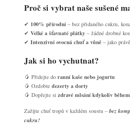
Proč si vybrat naše sušené 
100% přírodní
✔
– bez přidaného cukru, konz
Velké a šťavnaté plátky
✔
– žádné drobné kou
Intenzivní ovocná chuť a vůně
✔
– jako práv
Jak si ho vychutnat?
ranní kaše nebo jogurtu
🥭 Přidejte do
dezerty a dorty
🥭 Ozdobte
zdravé mlsání kdykoliv během
🥭 Dopřejte si
Zažijte chuť tropů v každém soustu –
bez komp
cukru!