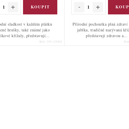
odní sladkost v každém plátku
Přírodní pochoutka plná zdraví
ené hrušky, také známé jako
jablka, tradičně nazývaná kří
škové křížaly, představují...
představují zdravou a...
Kód:
205-124028
Kó