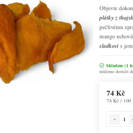
Objevte dokon
plátky z thaj
pečlivému zpra
mango uchová
sladkost
s jem
Skladem
(1 k
74 Kč
Měrná cena:
74 Kč / 100