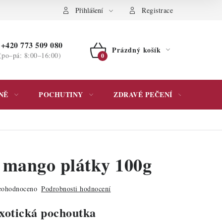
ochrany osobních údajů
Přihlášení
Registrace
+420 773 509 080
Prázdný košík
(po–pá: 8:00–16:00)
NÁKUPNÍ
KOŠÍK
NĚ
POCHUTINY
ZDRAVÉ PEČENÍ
DÁR
 mango plátky 100g
ohodnoceno
Podrobnosti hodnocení
exotická pochoutka