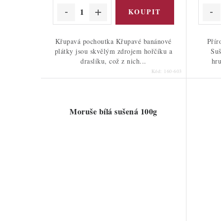
Křupavá pochoutka Křupavé banánové
Přír
plátky jsou skvělým zdrojem hořčíku a
Suš
draslíku, což z nich...
hru
Kód:
160-603
Moruše bílá sušená 100g