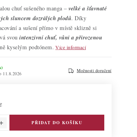
alou chuť sušeného manga –
velké a šťavnaté
ských sluncem dozrálých plodů
. Díky
cování a sušení přímo v místě sklizně si
vá svou
intenzivní chuť, vůni a přirozenou
ně kyselým podtónem.
Více informací
s)
Možnosti doručení
11.8.2026
 g
PŘIDAT DO KOŠÍKU