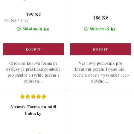
199 Kč
186 Kč
Měrná
199 Kč / 1 ks
cena:
(4 ks)
(5 ks)
Skladem
Skladem
Orion silikonová forma na
Váš nový pomocník pro
kytičky je praktická pomůcka
kreativní pečení Pokud rádi
pro snadné a rychlé pečení i
pečete a chcete vyzkoušet něco
přípravu...
nového,...
Alvarak Forma na midi
bábovky