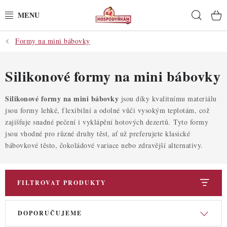
Přejít
Hleda
na
obsah
Formy na mini bábovky
POTŘEBY
POMŮCKY
Silikonové formy na mini bábovky
SUROVINY
Silikonové formy na mini bábovky
jsou díky kvalitnímu materiálu
jsou formy lehké, flexibilní a odolné vůči vysokým teplotám, což
zajišťuje snadné pečení i vyklápění hotových dezertů. Tyto formy
DEKORACE
jsou vhodné pro různé druhy těst, ať už preferujete klasické
bábovkové těsto, čokoládové variace nebo zdravější alternativy.
PRO OSLAVY
DO KUCHYNĚ
FILTROVAT PRODUKTY
POCHUTINY
V
Ř
DOPORUČUJEME
ý
a