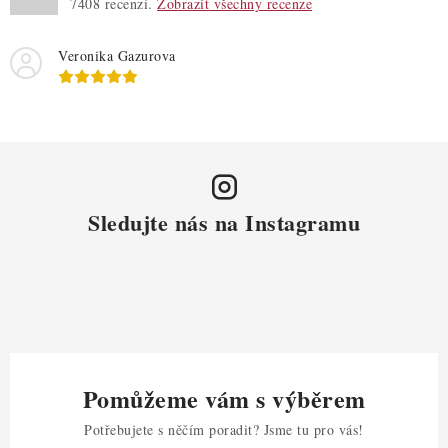
7408
recenzí.
Zobrazit všechny recenze
i
s
Veronika Gazurova
u
Sledujte nás na Instagramu
Pomůžeme vám s výběrem
Potřebujete s něčím poradit? Jsme tu pro vás!