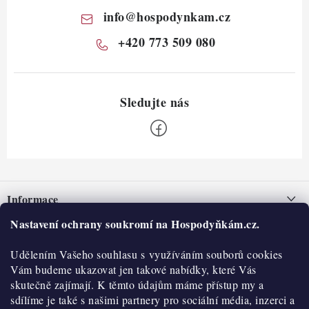
info
@
hospodynkam.cz
+420 773 509 080
Z
á
Informace
p
a
Nastavení ochrany soukromí na Hospodyňkám.cz.
Nepřevzetí zásilky na dobírku
O nás
t
Obchodní podmínky
Udělením Vašeho souhlasu s využíváním souborů cookies
í
Historie
O nákupu
Vám budeme ukazovat jen takové nabídky, které Vás
Hodnocení obchodu
skutečně zajímají. K těmto údajům máme přístup my a
Kontakty
Reklamace a vratky
sdílíme je také s našimi partnery pro sociální média, inzerci a
Blog