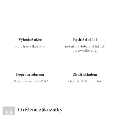
O
v
l
á
d
Výhodné akce
Rychlé dodání
a
pro věrné zákazníky
průměrná doba dodání 1,8
c
pracovního dne.
í
p
r
Doprava zdarma
Zboží skladem
v
při nákupu nad 2500 Kč
více jak 3500 položek
k
y
v
ý
Ověřeno zákazníky
p
5.0