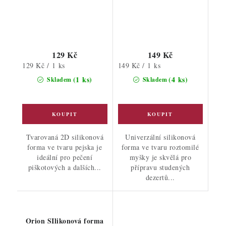
129 Kč
149 Kč
Měrná
Měrná
129 Kč / 1 ks
149 Kč / 1 ks
cena:
cena:
(1 ks)
(4 ks)
Skladem
Skladem
Tvarovaná 2D silikonová
Univerzální silikonová
forma ve tvaru pejska je
forma ve tvaru roztomilé
ideální pro pečení
myšky je skvělá pro
piškotových a dalších...
přípravu studených
dezertů...
Orion SIlikonová forma