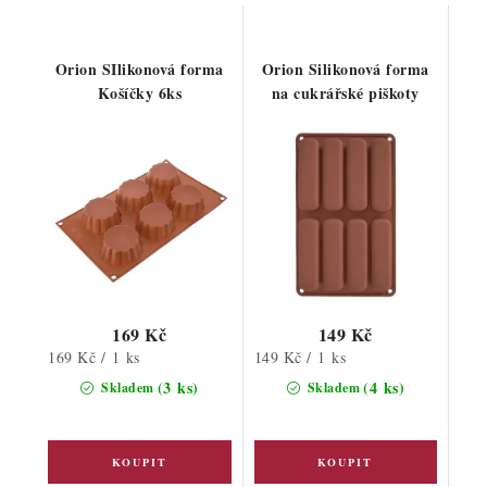
Orion SIlikonová forma
Orion Silikonová forma
Košíčky 6ks
na cukrářské piškoty
169 Kč
149 Kč
Měrná
Měrná
169 Kč / 1 ks
149 Kč / 1 ks
cena:
cena:
(3 ks)
(4 ks)
Skladem
Skladem