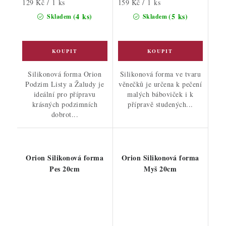
Měrná
Měrná
129 Kč / 1 ks
159 Kč / 1 ks
cena:
cena:
(4 ks)
(5 ks)
Skladem
Skladem
Silikonová forma Orion
Silikonová forma ve tvaru
Podzim Listy a Žaludy je
věnečků je určena k pečení
ideální pro přípravu
malých báboviček i k
krásných podzimních
přípravě studených...
dobrot...
Orion Silikonová forma
Orion Silikonová forma
Pes 20cm
Myš 20cm