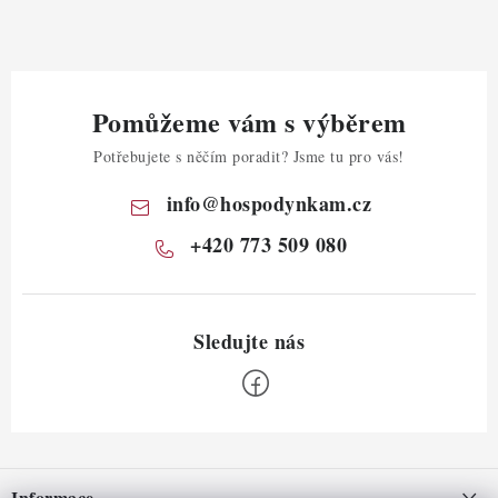
Pomůžeme vám s výběrem
Potřebujete s něčím poradit? Jsme tu pro vás!
info
@
hospodynkam.cz
+420 773 509 080
Z
á
Informace