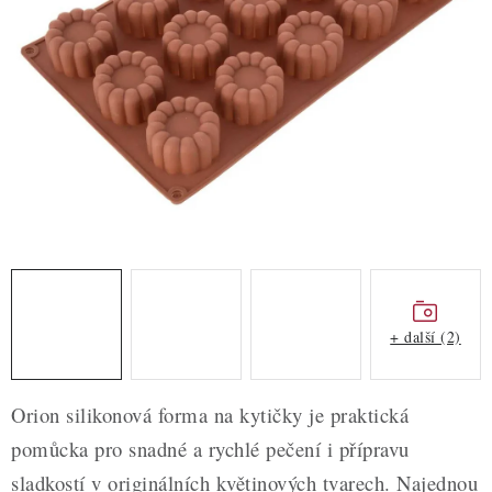
ZDRAVÉ PEČENÍ
DÁRKOVÉ POUKAZY
TÉMATICKÉ PRODUKTY
PROFI BALENÍ
NOVÉ ZBOŽÍ
ZNAČKY
+ další (2)
Nepřevzetí zásilky na dobírku
Obchodní podmínky
Hodnocení obchodu
Blog
Moje objednávka
Orion silikonová forma na kytičky je praktická
Podmínky ochrany osobních údajů
pomůcka pro snadné a rychlé pečení i přípravu
sladkostí v originálních květinových tvarech. Najednou