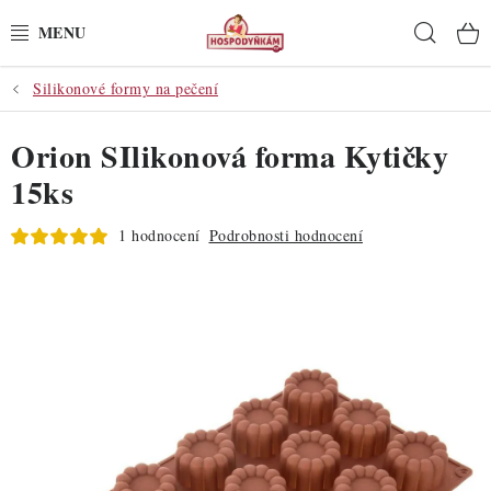
Přejít
Hleda
na
obsah
Silikonové formy na pečení
POTŘEBY
Orion SIlikonová forma Kytičky
POMŮCKY
15ks
SUROVINY
1 hodnocení
Podrobnosti hodnocení
DEKORACE
PRO OSLAVY
DO KUCHYNĚ
POCHUTINY