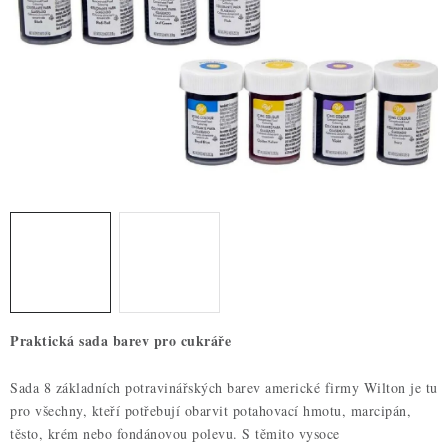
ZDRAVÉ PEČENÍ
DÁRKOVÉ POUKAZY
TÉMATICKÉ PRODUKTY
PROFI BALENÍ
NOVÉ ZBOŽÍ
ZNAČKY
Nepřevzetí zásilky na dobírku
Obchodní podmínky
Praktická sada barev pro cukráře
Hodnocení obchodu
Blog
Moje objednávka
Podmínky ochrany osobních údajů
Sada 8 základních potravinářských barev americké firmy Wilton je tu
pro všechny, kteří potřebují obarvit potahovací hmotu, marcipán,
těsto, krém nebo fondánovou polevu. S těmito vysoce