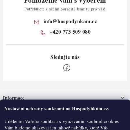
Potřebujete s něčím poradit? Jsme tu pro vás!
info
@
hospodynkam.cz
+420 773 509 080
Z
á
Informace
p
a
Nastavení ochrany soukromí na Hospodyňkám.cz.
Nepřevzetí zásilky na dobírku
O nás
t
Obchodní podmínky
Udělením Vašeho souhlasu s využíváním souborů cookies
í
Historie
O nákupu
Vám budeme ukazovat jen takové nabídky, které Vás