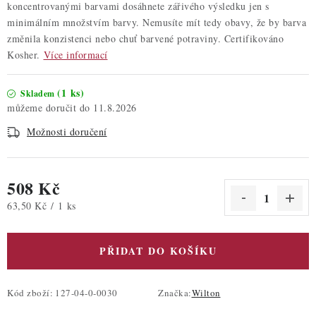
koncentrovanými barvami dosáhnete zářivého výsledku jen s
minimálním množstvím barvy. Nemusíte mít tedy obavy, že by barva
změnila konzistenci nebo chuť barvené potraviny. Certifikováno
Kosher.
Více informací
(1 ks)
Skladem
11.8.2026
Možnosti doručení
508 Kč
Měrná cena:
63,50 Kč / 1 ks
PŘIDAT DO KOŠÍKU
Kód zboží:
127-04-0-0030
Značka:
Wilton