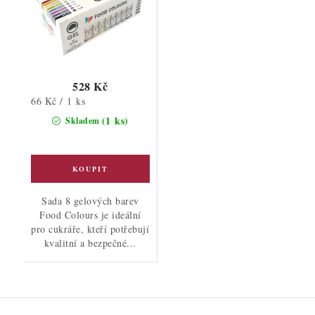
528 Kč
Měrná
66 Kč / 1 ks
cena:
(1 ks)
Skladem
Sada 8 gelových barev
Food Colours je ideální
pro cukráře, kteří potřebují
kvalitní a bezpečné...