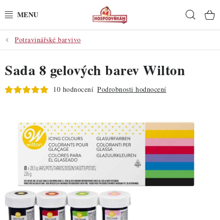
Přejít
Hleda
na
obsah
Potravinářské barvivo
POTŘEBY
Sada 8 gelových barev Wilton
POMŮCKY
10 hodnocení
Podrobnosti hodnocení
SUROVINY
DEKORACE
PRO OSLAVY
DO KUCHYNĚ
POCHUTINY