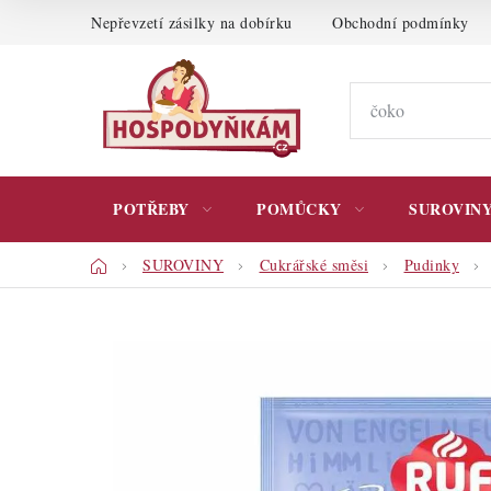
Přejít
Nepřevzetí zásilky na dobírku
Obchodní podmínky
na
obsah
POTŘEBY
POMŮCKY
SUROVIN
Domů
SUROVINY
Cukrářské směsi
Pudinky