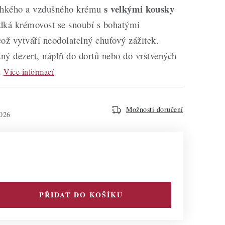
s velkými kousky
lehkého a vzdušného krému
adká krémovost se snoubí s bohatými
ož vytváří neodolatelný chuťový zážitek.
tný dezert, náplň do dortů nebo do vrstvených
.
Více informací
Možnosti doručení
026
PŘIDAT DO KOŠÍKU