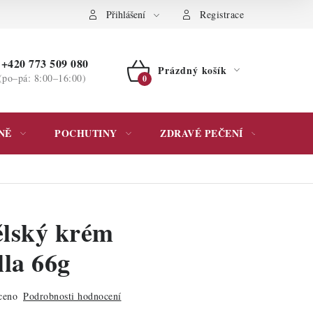
ochrany osobních údajů
Přihlášení
Registrace
+420 773 509 080
Prázdný košík
(po–pá: 8:00–16:00)
NÁKUPNÍ
KOŠÍK
NĚ
POCHUTINY
ZDRAVÉ PEČENÍ
DÁR
lský krém
lla 66g
ceno
Podrobnosti hodnocení