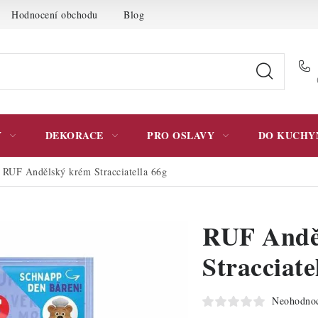
Hodnocení obchodu
Blog
Moje objednávka
Podmínky 
Y
DEKORACE
PRO OSLAVY
DO KUCHY
RUF Andělský krém Stracciatella 66g
RUF Andě
Stracciate
Neohodno