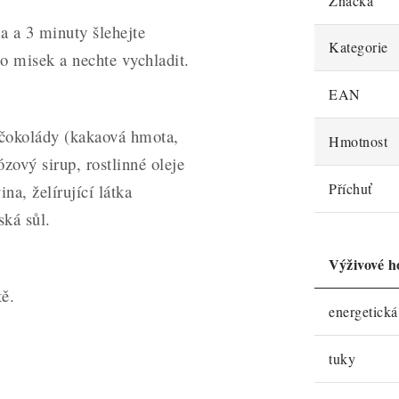
Značka
 a 3 minuty šlehejte
Kategorie
o misek a nechte vychladit.
EAN
čokolády (kakaová hmota,
Hmotnost
zový sirup, rostlinné oleje
Příchuť
, želírující látka
ká sůl.
Výživové h
ě.
energetick
tuky