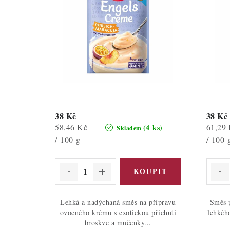
38 Kč
38 Kč
Měrná
Měrná
58,46 Kč
61,29
(4 ks)
Skladem
cena:
cena:
/ 100 g
/ 100 
Lehká a nadýchaná směs na přípravu
Směs 
ovocného krému s exotickou příchutí
lehkéh
broskve a mučenky...