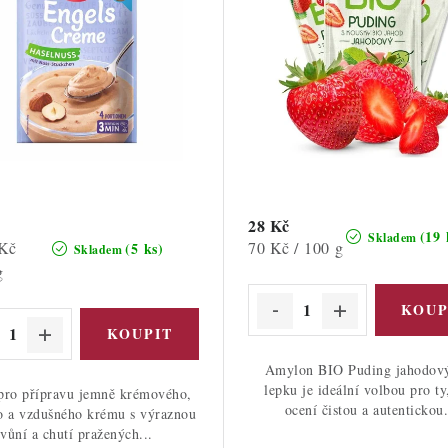
28 Kč
(19 
Skladem
Měrná
 Kč
70 Kč / 100 g
(5 ks)
Skladem
cena:
g
Amylon BIO Puding jahodov
lepku je ideální volbou pro ty
pro přípravu jemně krémového,
ocení čistou a autentickou.
o a vzdušného krému s výraznou
vůní a chutí pražených...