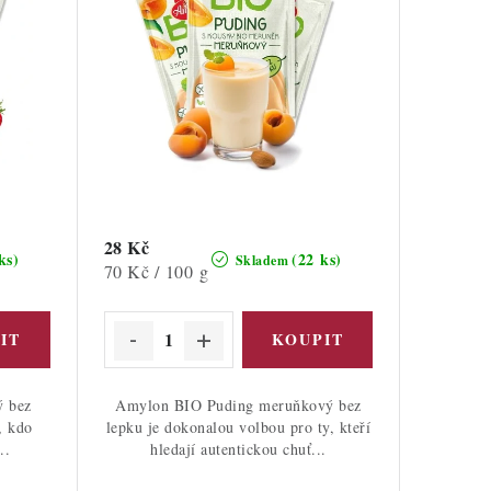
28 Kč
ks)
(22 ks)
Skladem
Měrná
70 Kč / 100 g
cena:
ý bez
Amylon BIO Puding meruňkový bez
, kdo
lepku je dokonalou volbou pro ty, kteří
..
hledají autentickou chuť...