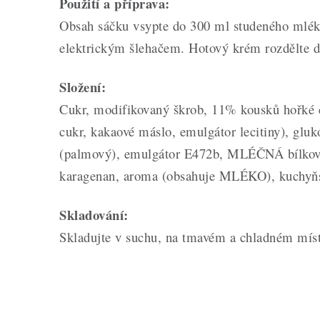
Použití a příprava:
Obsah sáčku vsypte do 300 ml studeného mléka
elektrickým šlehačem. Hotový krém rozdělte d
Složení:
Cukr, modifikovaný škrob, 11% kousků hořké 
cukr, kakaové máslo, emulgátor lecitiny), glukó
(palmový), emulgátor E472b, MLÉČNÁ bílkovina
karagenan, aroma (obsahuje MLÉKO), kuchyňs
Skladování:
Skladujte v suchu, na tmavém a chladném míst