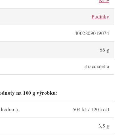
RUF
Pudinky
4002809019074
66 g
stracciatella
odnoty na 100 g výrobku:
á hodnota
504 kJ / 120 kcal
3,5 g