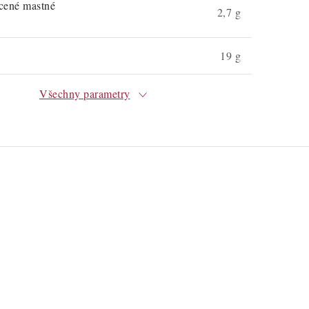
ycené mastné
2,7 g
19 g
Všechny parametry