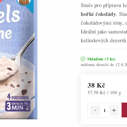
Směs pro přípravu 
hořké čokolády
. Sl
čokoládovými tóny, c
Ideální jako samosta
kelímkových dezertů
Skladem
(3 ks)
12.8.2
38 Kč
Měrná cena:
57,58 Kč / 100 g