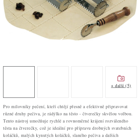
ZDRAVÉ PEČENÍ
DÁRKOVÉ POUKAZY
TÉMATICKÉ PRODUKTY
PROFI BALENÍ
NOVÉ ZBOŽÍ
ZNAČKY
+ další (5)
Nepřevzetí zásilky na dobírku
Obchodní podmínky
Pro milovníky pečení, kteří chtějí přesně a efektivně připravovat
Hodnocení obchodu
Blog
Moje objednávka
různé druhy pečiva, je rádýlko na těsto - čtverečky skvělou volbou.
Podmínky ochrany osobních údajů
Tento nástroj umožňuje rychlé a rovnoměrné krájení rozváleného
těsta na čtverečky, což je ideální pro přípravu drobných svatebních
koláčků, malých kynutých koláčků, slaného pečiva a dalších