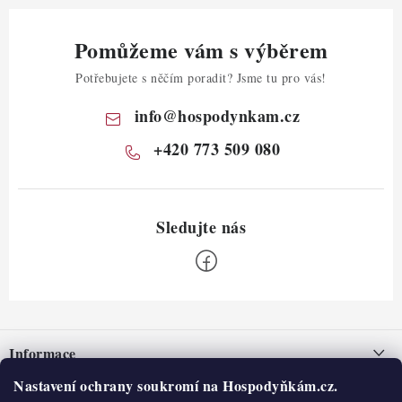
Pomůžeme vám s výběrem
Potřebujete s něčím poradit? Jsme tu pro vás!
info
@
hospodynkam.cz
+420 773 509 080
Z
á
Informace
p
a
Nastavení ochrany soukromí na Hospodyňkám.cz.
Nepřevzetí zásilky na dobírku
O nás