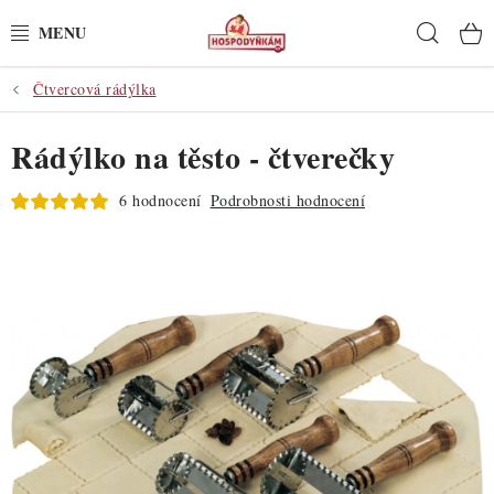
Přejít
Hleda
na
obsah
Čtvercová rádýlka
POTŘEBY
Rádýlko na těsto - čtverečky
POMŮCKY
6 hodnocení
Podrobnosti hodnocení
SUROVINY
DEKORACE
PRO OSLAVY
DO KUCHYNĚ
POCHUTINY